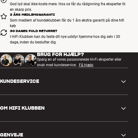
God lyd skal ikke koste mere. Hos os får du rådgivning fra eksperter til
en skarp pris.
3 ÅRS MEDLEMSGARANTI
Som medlem af kundeklubben får du 1 års ekstra garanti på dine hifi
køb
30 DAGES FULD RETURRET
I HiFi Klubben kan du teste dit nye udstyr hjemme hos dig selv i 30
dage, inden du beslutter dig.
BRUG FOR HJÆLP?
Spørg en af vores passionerede Hi-Fi eksperter eller
snak med kundeservice.
Få hjælp
KUNDESERVICE
Kontakt os
OM HIFI KLUBBEN
Spørgsmål og svar
Retur og reklamation
Find butik
Fortryd ordre
GENVEJE