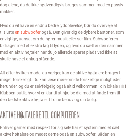
dog alene, da de ikke nødvendigvis bruges sammen med en passiv
makker.
Hvis du vil have en endnu bedre lydoplevelse, bør du overveje at
tilslutte
en subwoofer
også. Den giver dig de dybere bastoner, som
er vigtige, uanset om du hører musik eller ser film. Subwooferen
bidrager med et ekstra lag til lyden, og hvis du sætter den sammen
med en aktiv højtaler, har du jo allerede sparet plads ved ikke at
skulle have et anlæg stående.
Alt efter hvilken model du vælger, kan de aktive højtalere bruges til
meget forskelligt. Du kan læse mere om de forskellige muligheder
herunder, og du er selvfølgelig også altid velkommen i din lokale HiFi
Klubben butik, hvor vi er klar til at hjælpe dig med at finde frem til
den bedste aktive højtaler til dine behov og din bolig.
AKTIVE HØJTALERE TIL COMPUTEREN
Enhver gamer med respekt for sig selv har et system med et sæt
aktive højtalere og meget gerne også en subwoofer. Sådan en