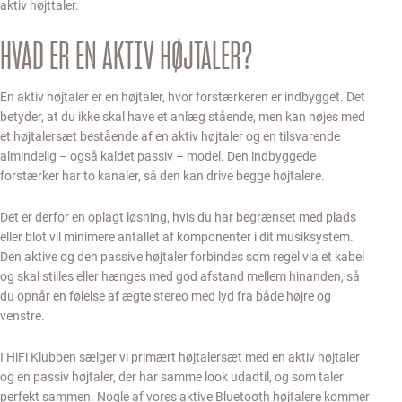
aktiv højttaler.
HVAD ER EN AKTIV HØJTALER?
En aktiv højtaler er en højtaler, hvor forstærkeren er indbygget. Det
betyder, at du ikke skal have et anlæg stående, men kan nøjes med
et højtalersæt bestående af en aktiv højtaler og en tilsvarende
almindelig – også kaldet passiv – model. Den indbyggede
forstærker har to kanaler, så den kan drive begge højtalere.
Det er derfor en oplagt løsning, hvis du har begrænset med plads
eller blot vil minimere antallet af komponenter i dit musiksystem.
Den aktive og den passive højtaler forbindes som regel via et kabel
og skal stilles eller hænges med god afstand mellem hinanden, så
du opnår en følelse af ægte stereo med lyd fra både højre og
venstre.
I HiFi Klubben sælger vi primært højtalersæt med en aktiv højtaler
og en passiv højtaler, der har samme look udadtil, og som taler
perfekt sammen. Nogle af vores aktive Bluetooth højtalere kommer