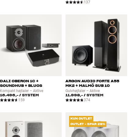
137
DALI OBERON 1C +
ARGON AUDIO FORTE A55
SOUNDHUB + BLUOS
MK2 + MALMÖ SUB 10
Kompakt højtaler – Aktive
Gulvhøjtaler – Aktive
16.496,-
/ SYSTEM
11.998,-
/ SYSTEM
159
374
KUN OUTLET
OUTLET - SPAR 29%