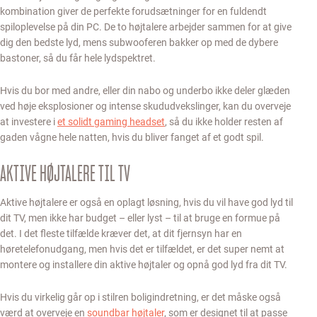
kombination giver de perfekte forudsætninger for en fuldendt
spiloplevelse på din PC. De to højtalere arbejder sammen for at give
dig den bedste lyd, mens subwooferen bakker op med de dybere
bastoner, så du får hele lydspektret.
Hvis du bor med andre, eller din nabo og underbo ikke deler glæden
ved høje eksplosioner og intense skududvekslinger, kan du overveje
at investere i
et solidt gaming headset
, så du ikke holder resten af
gaden vågne hele natten, hvis du bliver fanget af et godt spil.
AKTIVE HØJTALERE TIL TV
Aktive højtalere er også en oplagt løsning, hvis du vil have god lyd til
dit TV, men ikke har budget – eller lyst – til at bruge en formue på
det. I det fleste tilfælde kræver det, at dit fjernsyn har en
høretelefonudgang, men hvis det er tilfældet, er det super nemt at
montere og installere din aktive højtaler og opnå god lyd fra dit TV.
Hvis du virkelig går op i stilren boligindretning, er det måske også
værd at overveje en
soundbar højtaler
, som er designet til at passe