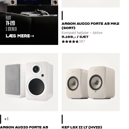
FLOT
TV-LYD
ARGON AUDIO FORTE A5 MK2
I STEREO
(SORT)
Kompakt højtaler – Aktive
LÆS MERE
5.199,-
/ SÆT
387
ARGON AUDIO FORTE A5
KEF LSX II LT (HVID)