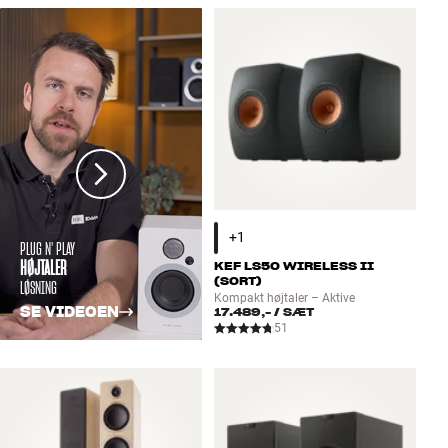
PLUG N' PLAY
HØJTALER
KEF LS50 WIRELESS II
(SORT)
LØSNING
Kompakt højtaler – Aktive
SE VIDEOEN
17.489,-
/ SÆT
51