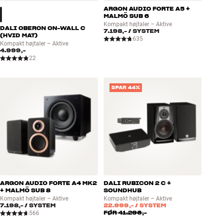
ARGON AUDIO FORTE A5 +
MALMÖ SUB 6
Kompakt højtaler – Aktive
DALI OBERON ON-WALL C
7.198,-
/ SYSTEM
(HVID MAT)
635
Kompakt højtaler – Aktive
4.999,-
22
SPAR 44%
ARGON AUDIO FORTE A4 MK2
DALI RUBICON 2 C +
+ MALMÖ SUB 8
SOUNDHUB
Kompakt højtaler – Aktive
Kompakt højtaler – Aktive
7.198,-
/ SYSTEM
22.999,-
/ SYSTEM
FØR
41.296,-
566