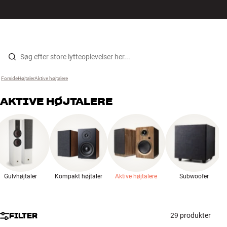
Hi-Fi
MENU
FIND BUTIK
LOG IND
KURV
Højtaler
Gå til indhold
Forside
Højtaler
›
Aktive højtalere
›
Pladespiller
AKTIVE HØJTALERE
Høretelefoner
Surround
TV
Gulvhøjtaler
Kompakt højtaler
Aktive højtalere
Subwoofer
Systemer
Kabler
FILTER
29 produkter