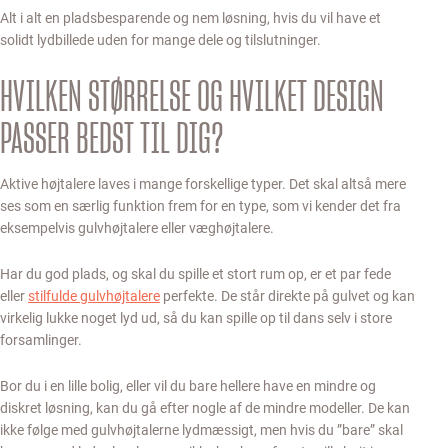
Alt i alt en pladsbesparende og nem løsning, hvis du vil have et
solidt lydbillede uden for mange dele og tilslutninger.
HVILKEN STØRRELSE OG HVILKET DESIGN
PASSER BEDST TIL DIG?
Aktive højtalere laves i mange forskellige typer. Det skal altså mere
ses som en særlig funktion frem for en type, som vi kender det fra
eksempelvis gulvhøjtalere eller væghøjtalere.
Har du god plads, og skal du spille et stort rum op, er et par fede
eller
stilfulde gulvhøjtalere
perfekte. De står direkte på gulvet og kan
virkelig lukke noget lyd ud, så du kan spille op til dans selv i store
forsamlinger.
Bor du i en lille bolig, eller vil du bare hellere have en mindre og
diskret løsning, kan du gå efter nogle af de mindre modeller. De kan
ikke følge med gulvhøjtalerne lydmæssigt, men hvis du ”bare” skal