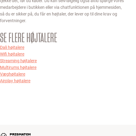
tjekke det, før du køber. Du kan selvfølgelig også altid spørge vores
medarbejdere i butikken eller via chatfunktionen på hjemmesiden,
så du er sikker på, du får en højtaler, der lever op til dine krav og
forventninger.
SE FLERE HØJTALERE
Dali højtalere
Wifi højtalere
Streaming højtalere
Multirums højtalere
Væghøjtalere
Airplay højtalere
PRISMATCH