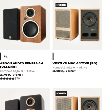
Tilbehør
NYHED
INSPIRATION
MÆRKER
NYHEDER
TILBUD
ARGON AUDIO FENRIS A4
VESTLYD M8C ACTIVE (EG)
Find Butik
(VALNØD)
Kompakt højtaler – Aktive
8.499,-
/ SÆT
Kompakt højtaler – Aktive
Kundeservice
2.799,-
/ SÆT
Log ind
870
Kundeservice
Byg med Lyd
NYHED