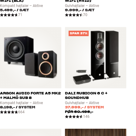
WIFI (BLÅ)
WIFI (HVID)
Kompakt højtaler – Aktive
Gulvhøjtaler – Aktive
5.499,-
/ SÆT
9.999,-
/ SÆT
71
70
SPAR 37%
ARGON AUDIO FORTE A5 MK2
DALI RUBICON 6 C +
+ MALMÖ SUB 8
SOUNDHUB
Kompakt højtaler – Aktive
Gulvhøjtaler – Aktive
8.198,-
/ SYSTEM
37.999,-
/ SYSTEM
FØR
60.496,-
664
146