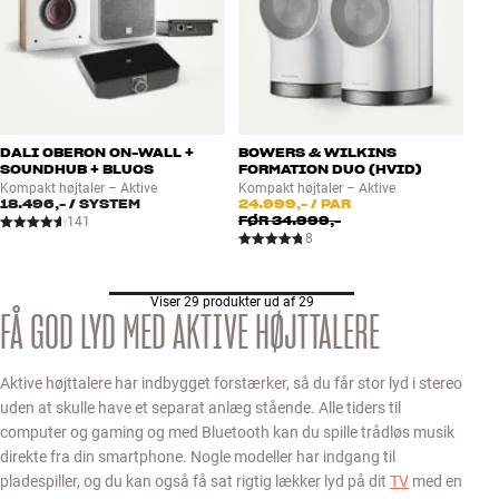
DALI OBERON ON-WALL +
BOWERS & WILKINS
SOUNDHUB + BLUOS
FORMATION DUO (HVID)
Kompakt højtaler – Aktive
Kompakt højtaler – Aktive
18.496,-
/ SYSTEM
24.999,-
/ PAR
FØR
34.999,-
141
8
Viser 29 produkter ud af 29
FÅ GOD LYD MED AKTIVE HØJTTALERE
Aktive højttalere har indbygget forstærker, så du får stor lyd i stereo
uden at skulle have et separat anlæg stående. Alle tiders til
computer og gaming og med Bluetooth kan du spille trådløs musik
direkte fra din smartphone. Nogle modeller har indgang til
pladespiller, og du kan også få sat rigtig lækker lyd på dit
TV
med en