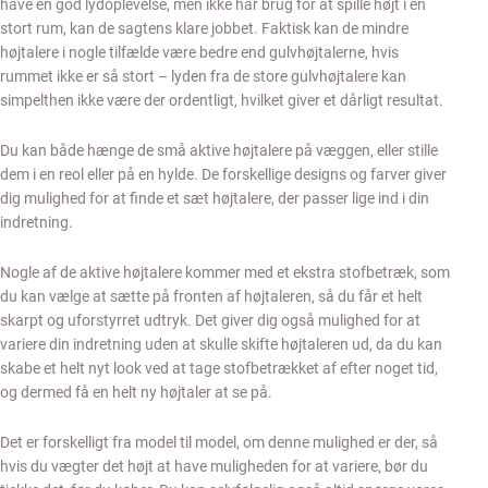
have en god lydoplevelse, men ikke har brug for at spille højt i en
stort rum, kan de sagtens klare jobbet. Faktisk kan de mindre
højtalere i nogle tilfælde være bedre end gulvhøjtalerne, hvis
rummet ikke er så stort – lyden fra de store gulvhøjtalere kan
simpelthen ikke være der ordentligt, hvilket giver et dårligt resultat.
Du kan både hænge de små aktive højtalere på væggen, eller stille
dem i en reol eller på en hylde. De forskellige designs og farver giver
dig mulighed for at finde et sæt højtalere, der passer lige ind i din
indretning.
Nogle af de aktive højtalere kommer med et ekstra stofbetræk, som
du kan vælge at sætte på fronten af højtaleren, så du får et helt
skarpt og uforstyrret udtryk. Det giver dig også mulighed for at
variere din indretning uden at skulle skifte højtaleren ud, da du kan
skabe et helt nyt look ved at tage stofbetrækket af efter noget tid,
og dermed få en helt ny højtaler at se på.
Det er forskelligt fra model til model, om denne mulighed er der, så
hvis du vægter det højt at have muligheden for at variere, bør du