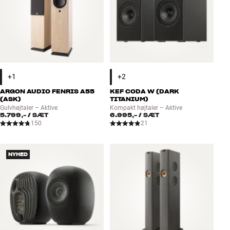
ARGON AUDIO FENRIS A55
KEF CODA W (DARK
(ASK)
TITANIUM)
Gulvhøjtaler – Aktive
Kompakt højtaler – Aktive
5.799,-
/ SÆT
6.995,-
/ SÆT
150
21
NYHED