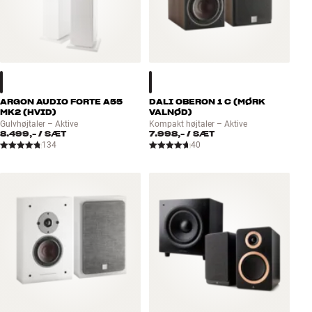
ARGON AUDIO FORTE A55
DALI OBERON 1 C (MØRK
MK2 (HVID)
VALNØD)
Gulvhøjtaler – Aktive
Kompakt højtaler – Aktive
8.499,-
/ SÆT
7.998,-
/ SÆT
134
40