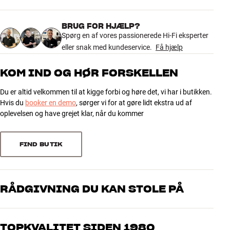
4.7
næsten hvor som helst i stuen, også diskret inde i et hjørne.
BRUG FOR HJÆLP?
Alt i alt et stilrent og kompakt stereosystem med mere fylde, bedre
665 anmeldelser
Spørg en af vores passionerede Hi-Fi eksperter
TV-lyd og en mere komplet musikoplevelse end en TV-soundbar eller
eller snak med kundeservice.
Få hjælp
en enkeltstående trådløs højtaler. Læs mere om de enkelte
produkter på deres produktsider.
5
532
KOM IND OG HØR FORSKELLEN
4
101
Du er altid velkommen til at kigge forbi og høre det, vi har i butikken.
3
17
Hvis du
booker en demo
, sørger vi for at gøre lidt ekstra ud af
2
6
oplevelsen og have grejet klar, når du kommer
1
9
FIND BUTIK
Sorter efter
RÅDGIVNING DU KAN STOLE PÅ
Vores medarbejdere er ægte entusiaster, som kender produkterne
og brænder for den gode lyd til både musik og hjemmebio. Fortæl
TOPKVALITET SIDEN 1980
os, hvad du drømmer om – så finder vi den løsning, der passer