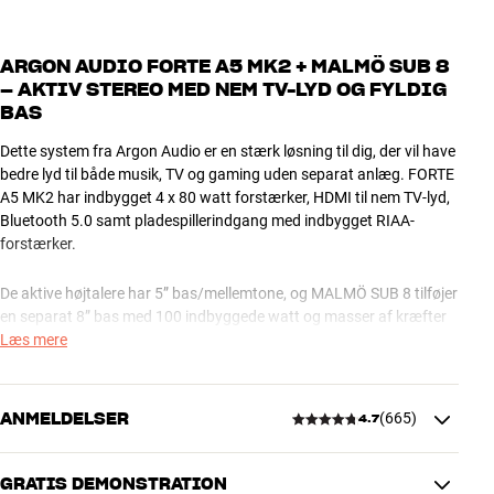
ARGON AUDIO FORTE A5 MK2 + MALMÖ SUB 8
– AKTIV STEREO MED NEM TV-LYD OG FYLDIG
BAS
Dette system fra Argon Audio er en stærk løsning til dig, der vil have
bedre lyd til både musik, TV og gaming uden separat anlæg. FORTE
A5 MK2 har indbygget 4 x 80 watt forstærker, HDMI til nem TV-lyd,
Bluetooth 5.0 samt pladespillerindgang med indbygget RIAA-
forstærker.
De aktive højtalere har 5” bas/mellemtone, og MALMÖ SUB 8 tilføjer
en separat 8” bas med 100 indbyggede watt og masser af kræfter
til de dybeste toner.
Læs mere
TV’et tilsluttes nemt via HDMI ARC, så du kan styre lydstyrken med
TV-fjernbetjeningen, og anlægget tænder og slukker automatisk
ANMELDELSER
(
665
)
4.7
sammen med TV’et. Via Bluetooth kan du spille trådløs musik
direkte fra din telefon, tablet eller computer, og du kan direkte
tilslutte en helt almindelig pladespiller. Subwooferen kan placeres
GRATIS DEMONSTRATION