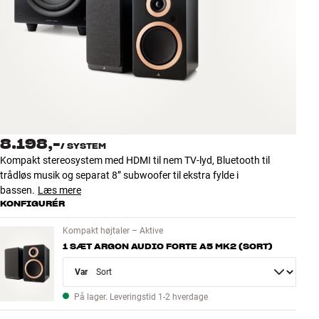
Tilbehør
INSPIRATION
MÆRKER
NYHEDER
8.198,-
/
SYSTEM
TILBUD
Kompakt stereosystem med HDMI til nem TV-lyd, Bluetooth til
trådløs musik og separat 8” subwoofer til ekstra fylde i
bassen.
Læs mere
Find Butik
KONFIGURÉR
Kundeservice
Log ind
Kompakt højtaler – Aktive
Kundeservice
1 SÆT ARGON AUDIO FORTE A5 MK2 (SORT)
Byg med Lyd
Variant
På lager. Leveringstid 1-2 hverdage