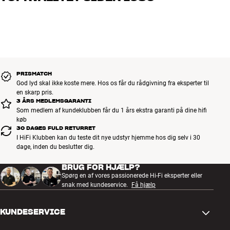
bedst til dig og dit budget
Alle HiFi Klubbens produkter til musik, hjemmebio og TV er
håndplukket kvalitet, der er bygget til at holde i årevis. Det er godt
for både din pengepung og miljøet.
BOOK EN EKSPERT
PRISMATCH
God lyd skal ikke koste mere. Hos os får du rådgivning fra eksperter til
en skarp pris.
3 ÅRS MEDLEMSGARANTI
Som medlem af kundeklubben får du 1 års ekstra garanti på dine hifi
køb
30 DAGES FULD RETURRET
I HiFi Klubben kan du teste dit nye udstyr hjemme hos dig selv i 30
dage, inden du beslutter dig.
BRUG FOR HJÆLP?
Spørg en af vores passionerede Hi-Fi eksperter eller
snak med kundeservice.
Få hjælp
KUNDESERVICE