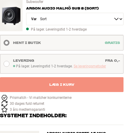
Subwoofer
ARGON AUDIO MALMÖ SUB 8 (SORT)
Variant
På lager. Leveringstid 1-2 hverdage
HENT I BUTIK
GRATIS
LEVERING
FRA 0,-
På lager. Leveringstid 1-2 hverdage.
Se leveringsmetoder
På lager. Leveringstid 1-2 hverdage
LÆG I KURV
Prismatch - Vi matcher konkurrenterne
30 dages fuld returret
3 års medlemsgaranti
SYSTEMET INDEHOLDER: