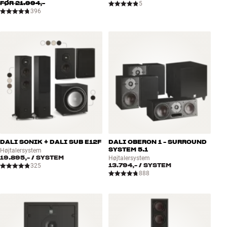
FØR
21.994,-
5
396
DALI SONIK + DALI SUB E12F
DALI OBERON 1 - SURROUND
SYSTEM 5.1
Højtalersystem
19.895,-
/ SYSTEM
Højtalersystem
13.794,-
/ SYSTEM
325
888