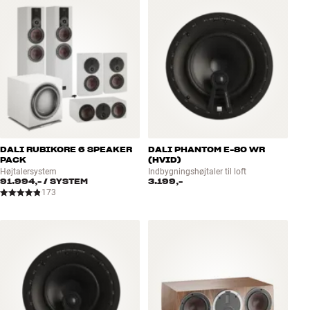
DALI RUBIKORE 6 SPEAKER
DALI PHANTOM E-80 WR
PACK
(HVID)
Højtalersystem
Indbygningshøjtaler til loft
91.994,-
/ SYSTEM
3.199,-
173