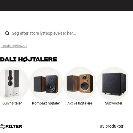
Hi-Fi
MENU
FIND BUTIK
LOG IND
KURV
Højtaler
Gå til indhold
Forside
Højtaler
›
DALI
›
Pladespiller
DALI HØJTALERE
Høretelefoner
Surround
TV
Gulvhøjtaler
Kompakt højtaler
Aktive højtalere
Subwoofer
Systemer
Kabler
FILTER
83 produkter