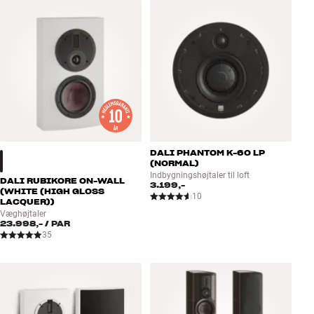
Tilbehør
INSPIRATION
MÆRKER
NYHEDER
DALI PHANTOM K-60 LP
TILBUD
(NORMAL)
Indbygningshøjtaler til loft
DALI RUBIKORE ON-WALL
3.199,-
Find Butik
(WHITE (HIGH GLOSS
10
LACQUER))
Kundeservice
Væghøjtaler
Log ind
23.998,-
/ PAR
Kundeservice
35
Byg med Lyd