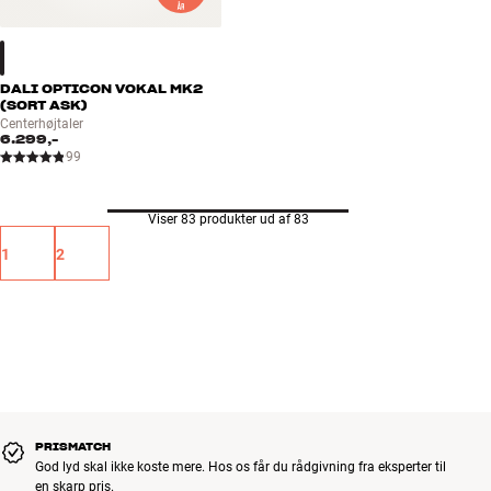
DALI OPTICON VOKAL MK2
(SORT ASK)
Centerhøjtaler
6.299,-
99
Viser 83 produkter ud af 83
1
2
PRISMATCH
God lyd skal ikke koste mere. Hos os får du rådgivning fra eksperter til
en skarp pris.