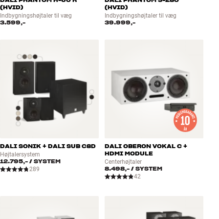
(HVID)
(HVID)
Indbygningshøjtaler til væg
Indbygningshøjtaler til væg
3.599,-
39.999,-
DALI SONIK + DALI SUB C8D
DALI OBERON VOKAL C +
HDMI MODULE
Højtalersystem
12.795,-
/ SYSTEM
Centerhøjtaler
8.498,-
/ SYSTEM
289
42