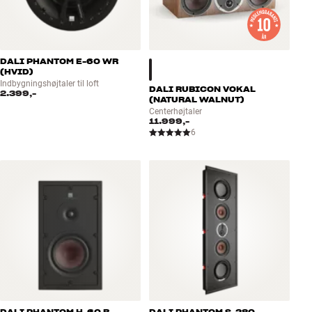
DALI PHANTOM E-60 WR
(HVID)
Indbygningshøjtaler til loft
DALI RUBICON VOKAL
2.399,-
(NATURAL WALNUT)
Centerhøjtaler
11.999,-
6
DALI PHANTOM H-60 R
DALI PHANTOM S-280