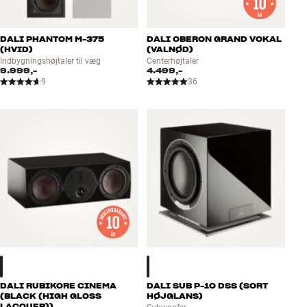
DALI PHANTOM M-375
DALI OBERON GRAND VOKAL
(HVID)
(VALNØD)
Indbygningshøjtaler til væg
Centerhøjtaler
9.999,-
4.499,-
9
36
DALI RUBIKORE CINEMA
DALI SUB P-10 DSS (SORT
(BLACK (HIGH GLOSS
HØJGLANS)
LACQUER))