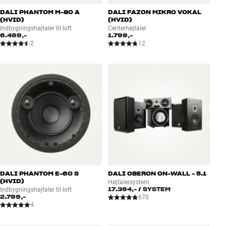
DALI PHANTOM M-80 A
DALI FAZON MIKRO VOKAL
(HVID)
(HVID)
Indbygningshøjtaler til loft
Centerhøjtaler
6.499,-
1.799,-
2
12
DALI PHANTOM E-60 S
DALI OBERON ON-WALL - 5.1
(HVID)
Højtalersystem
17.394,-
/ SYSTEM
Indbygningshøjtaler til loft
2.799,-
670
4