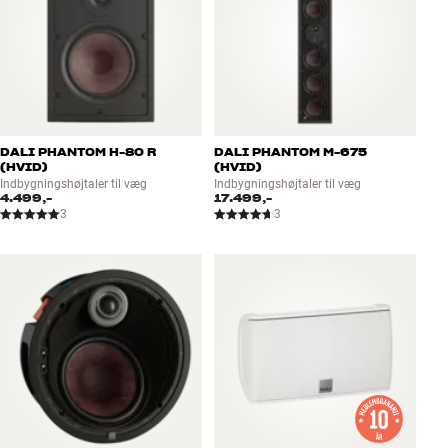
DALI PHANTOM H-80 R
DALI PHANTOM M-675
(HVID)
(HVID)
Indbygningshøjtaler til væg
Indbygningshøjtaler til væg
4.499,-
17.499,-
3
3