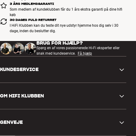
3 ÅRS MEDLEMSGARANTI
Som medlem af kundeklubben får du 1 års ekstra garanti på dine hifi
køb
30 DAGES FULD RETURRET
I HiFi Klubben kan du teste dit nye udstyr hjemme hos dig selv i 30
dage, inden du beslutter dig.
BRUG FOR HJÆLP?
Spørg en af vores passionerede Hi-Fi eksperter eller
snak med kundeservice.
Få hjælp
KUNDESERVICE
Kontakt os
OM HIFI KLUBBEN
Spørgsmål og svar
Retur og reklamation
Find butik
Fortryd ordre
GENVEJE
Om os
Levering