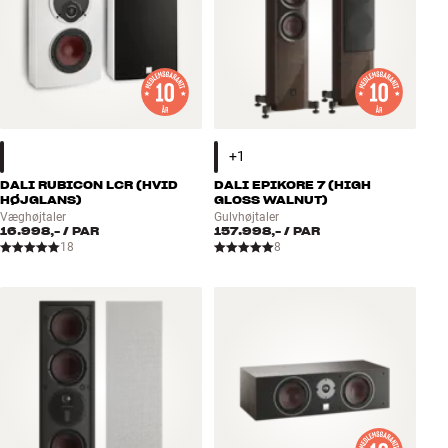
DALI RUBICON LCR (HVID
DALI EPIKORE 7 (HIGH
HØJGLANS)
GLOSS WALNUT)
Væghøjtaler
Gulvhøjtaler
16.998,-
/ PAR
157.998,-
/ PAR
18
8