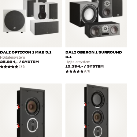
DALI OPTICON 1 MK2 5.1
DALI OBERON 1 SURROUND
5.1
Højtalersystem
25.894,-
/ SYSTEM
Højtalersystem
15.394,-
/ SYSTEM
536
978