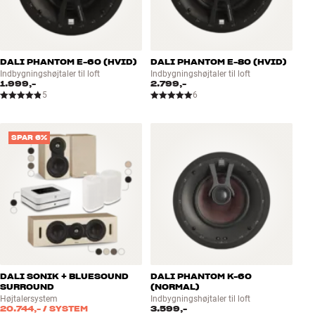
DALI PHANTOM E-60 (HVID)
DALI PHANTOM E-80 (HVID)
Indbygningshøjtaler til loft
Indbygningshøjtaler til loft
1.999,-
2.799,-
5
6
SPAR 6%
DALI SONIK + BLUESOUND
DALI PHANTOM K-60
SURROUND
(NORMAL)
Højtalersystem
Indbygningshøjtaler til loft
20.744,-
/ SYSTEM
3.599,-