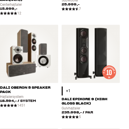
Subwoofer
25.999,-
Centerhøjtaler
15.999,-
7
12
DALI OBERON 5 SPEAKER
PACK
Højtalersystem
DALI EPIKORE 9 (HIGH
18.594,-
/ SYSTEM
GLOSS BLACK)
1451
Gulvhøjtaler
235.998,-
/ PAR
5