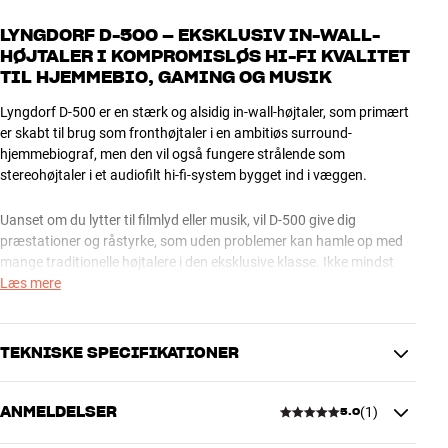
LYNGDORF D-500 – EKSKLUSIV IN-WALL-
HØJTALER I KOMPROMISLØS HI-FI KVALITET
TIL HJEMMEBIO, GAMING OG MUSIK
Lyngdorf D-500 er en stærk og alsidig in-wall-højtaler, som primært
er skabt til brug som fronthøjtaler i en ambitiøs surround-
hjemmebiograf, men den vil også fungere strålende som
stereohøjtaler i et audiofilt hi-fi-system bygget ind i væggen.
Uanset om du lytter til filmlyd eller musik, vil D-500 give dig
præstationer og råstyrke, som uden problemer kan hamle op med
mange traditionelle højtalere i den eksklusive klasse. Ikke mindst
hvis du kombinerer højtalerne med en af Lyngdorfs egne
Læs mere
forstærkere eller surround-processorer. I så fald kan du nemlig
udnytte den unikke RoomPerfect rumkorrektion, som kan optimere
lyden i ethvert lytterum.
TEKNISKE SPECIFIKATIONER
Selv i en større stue kan D-500 give dig overbevisende lyd i ægte hi-
ANMELDELSER
(
1
)
fi-kvalitet. Du får masser af dynamik og et flot detaljeret og livagtigt
5.0
HØJTALER TEKNOLOGI
lydbillede, præcis som fra et godt traditionelt højtalersystem.
Bi-wire
Nej