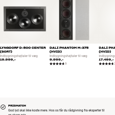
LYNGDORF D-500 CENTER
DALI PHANTOM M-375
DALI PH
(SORT)
(HVID)
(HVID)
Indbygningshøjtaler til væg
Indbygningshøjtaler til væg
Indbygnings
19.999,-
9.999,-
17.499,-
9
PRISMATCH
God lyd skal ikke koste mere. Hos os får du rådgivning fra eksperter til
en skarp pris.