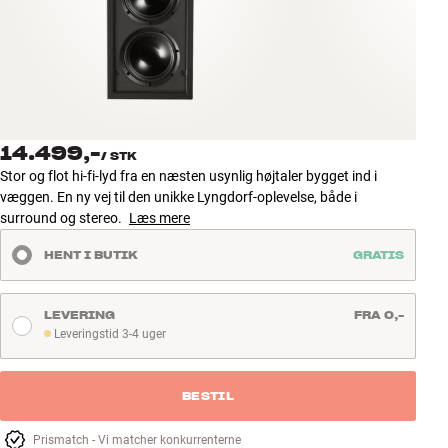
Tilbehør
INSPIRATION
MÆRKER
14.499,-
/
STK
NYHEDER
Stor og flot hi-fi-lyd fra en næsten usynlig højtaler bygget ind i
væggen. En ny vej til den unikke Lyngdorf-oplevelse, både i
TILBUD
surround og stereo.
Læs mere
HENT I BUTIK
GRATIS
Find Butik
Kundeservice
Log ind
LEVERING
FRA 0,-
Kundeservice
Leveringstid 3-4 uger
Leveringstid 3-4 uger
Byg med Lyd
BESTIL
Prismatch - Vi matcher konkurrenterne