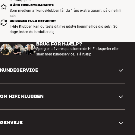
3 ÅRS MEDLEMSGARANTI
Som medlem af kundeklubben får du 1 års ekstra garanti på dine hifi
køb
30 DAGES FULD RETURRET
I HiFi Klubben kan du teste dit nye udstyr hjemme hos dig selv i 30
dage, inden du beslutter dig.
BRUG FOR HJÆLP?
Spørg en af vores passionerede Hi-Fi eksperter eller
snak med kundeservice.
Få hjælp
KUNDESERVICE
Kontakt os
OM HIFI KLUBBEN
Spørgsmål og svar
Retur og reklamation
Find butik
Fortryd ordre
GENVEJE
Om os
Levering