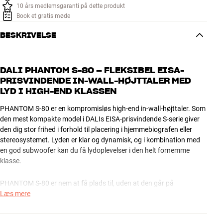
10 års medlemsgaranti på dette produkt
Book et gratis møde
BESKRIVELSE
DALI PHANTOM S-80 – FLEKSIBEL EISA-
PRISVINDENDE IN-WALL-HØJTTALER MED
LYD I HIGH-END KLASSEN
PHANTOM S-80 er en kompromisløs high-end in-wall-højttaler. Som
den mest kompakte model i DALIs EISA-prisvindende S-serie giver
den dig stor frihed i forhold til placering i hjemmebiografen eller
stereosystemet. Lyden er klar og dynamisk, og i kombination med
en god subwoofer kan du få lydoplevelser i den helt fornemme
klasse.
PHANTOM S-80 er nem at få plads til, uden at den går på
kompromis med lydkvaliteten. Den undnytter sin størrelse fuldt ud
Læs mere
med en 8" bas/mellemtone med SMC-teknologi i magnetmotoren og
DALIs unikke dobbelte diskantmodul med både dome- og