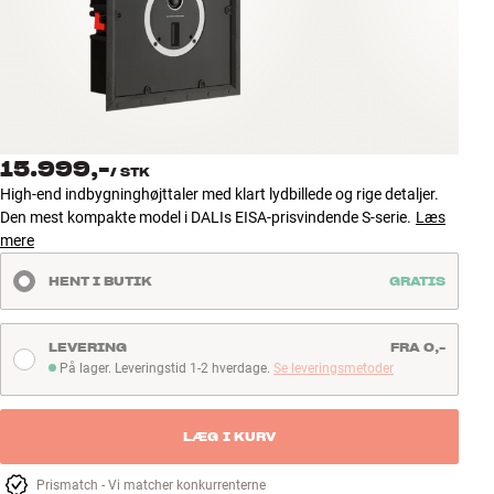
Tilbehør
INSPIRATION
MÆRKER
15.999,-
/
STK
NYHEDER
High-end indbygninghøjttaler med klart lydbillede og rige detaljer.
Den mest kompakte model i DALIs EISA-prisvindende S-serie.
Læs
TILBUD
mere
HENT I BUTIK
GRATIS
Find Butik
Kundeservice
Log ind
LEVERING
FRA 0,-
Kundeservice
På lager. Leveringstid 1-2 hverdage.
Se leveringsmetoder
På lager. Leveringstid 1-2 hverdage
Byg med Lyd
LÆG I KURV
Prismatch - Vi matcher konkurrenterne