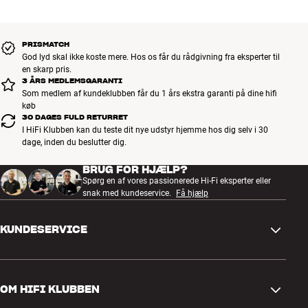
PRISMATCH
God lyd skal ikke koste mere. Hos os får du rådgivning fra eksperter til
en skarp pris.
3 ÅRS MEDLEMSGARANTI
Som medlem af kundeklubben får du 1 års ekstra garanti på dine hifi
køb
30 DAGES FULD RETURRET
I HiFi Klubben kan du teste dit nye udstyr hjemme hos dig selv i 30
dage, inden du beslutter dig.
BRUG FOR HJÆLP?
Spørg en af vores passionerede Hi-Fi eksperter eller
snak med kundeservice.
Få hjælp
KUNDESERVICE
Kontakt os
OM HIFI KLUBBEN
Spørgsmål og svar