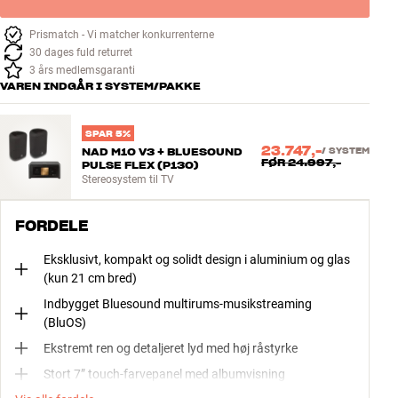
Prismatch - Vi matcher konkurrenterne
30 dages fuld returret
3 års medlemsgaranti
VAREN INDGÅR I SYSTEM/PAKKE
SPAR 5%
23.747,-
NAD M10 V3 + BLUESOUND
/
SYSTEM
FØR
24.997,-
PULSE FLEX (P130)
Stereosystem til TV
FORDELE
Eksklusivt, kompakt og solidt design i aluminium og glas
(kun 21 cm bred)
Indbygget Bluesound multirums-musikstreaming
(BluOS)
Ekstremt ren og detaljeret lyd med høj råstyrke
Stort 7” touch-farvepanel med albumvisning