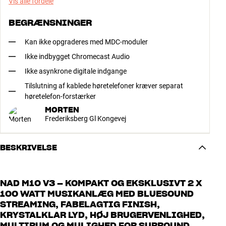
Vis alle fordele
BEGRÆNSNINGER
Kan ikke opgraderes med MDC-moduler
Ikke indbygget Chromecast Audio
Ikke asynkrone digitale indgange
Tilslutning af kablede høretelefoner kræver separat
høretelefon-forstærker
MORTEN
Frederiksberg Gl Kongevej
BESKRIVELSE
NAD M10 V3 – KOMPAKT OG EKSKLUSIVT 2 X
100 WATT MUSIKANLÆG MED BLUESOUND
STREAMING, FABELAGTIG FINISH,
KRYSTALKLAR LYD, HØJ BRUGERVENLIGHED,
MULTIRUM OG MULIGHED FOR SURROUND