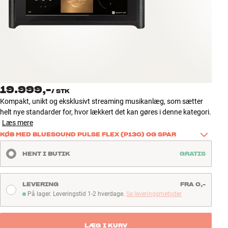
Tilbehør
INSPIRATION
MÆRKER
NYHEDER
19.999,-
/
STK
Kompakt, unikt og eksklusivt streaming musikanlæg, som sætter
TILBUD
helt nye standarder for, hvor lækkert det kan gøres i denne kategori.
Læs mere
KØB MED BLUESOUND PULSE FLEX (P130) OG SPAR
Find Butik
Kundeservice
Køb dette produkt sammen med Bluesound PULSE FLEX (P130), 
HENT I BUTIK
GRATIS
Log ind
og få endnu mere ud af dit setup. Tilføj én PULSE FLEX og spar 625 
Kundeservice
kr. til musik i et ekstra rum - eller vælg to og spar 1.250 kr. til 
Byg med Lyd
trådløse bagkanaler og fleksibel multirum. 
LEVERING
FRA 0,-
På lager. Leveringstid 1-2 hverdage.
Se leveringsmetoder
Læs mere
På lager. Leveringstid 1-2 hverdage
LÆG I KURV