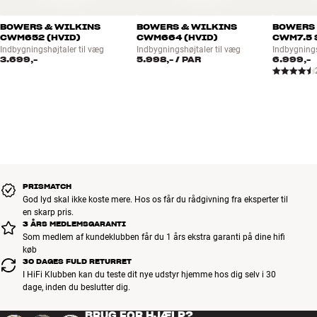
BOWERS & WILKINS
BOWERS & WILKINS
BOWERS 
CWM652 (HVID)
CWM664 (HVID)
CWM7.5 
Indbygningshøjtaler til væg
Indbygningshøjtaler til væg
Indbygnings
3.699,-
5.998,-
/ PAR
6.999,-
PRISMATCH
God lyd skal ikke koste mere. Hos os får du rådgivning fra eksperter til
en skarp pris.
3 ÅRS MEDLEMSGARANTI
Som medlem af kundeklubben får du 1 års ekstra garanti på dine hifi
køb
30 DAGES FULD RETURRET
I HiFi Klubben kan du teste dit nye udstyr hjemme hos dig selv i 30
dage, inden du beslutter dig.
BRUG FOR HJÆLP?