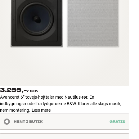
Tilbehør
INSPIRATION
MÆRKER
NYHEDER
TILBUD
Find Butik
3.299,-
Kundeservice
/
STK
Avanceret 6” tovejs-højttaler med Nautilus-rør. En
Log ind
indbygningsmodel fra lydguruerne B&W. Klarer alle slags musik,
Kundeservice
nem montering.
Læs mere
Byg med Lyd
HENT I BUTIK
GRATIS