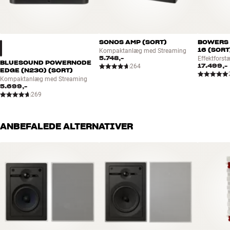
SONOS AMP (SORT)
BOWERS 
16 (SORT
Kompaktanlæg med Streaming
5.748,-
Effektforstæ
BLUESOUND POWERNODE
17.499,-
264
EDGE (N230) (SORT)
Kompaktanlæg med Streaming
5.699,-
269
ANBEFALEDE ALTERNATIVER