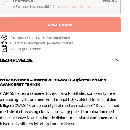
LEVERING
FRA 0,-
På lager. Leveringstid 1-2 hverdage.
Se leveringsmetoder
På lager. Leveringstid 1-2 hverdage
LÆG I KURV
Prismatch - Vi matcher konkurrenterne
10 års medlemsgaranti på dette produkt
Book et gratis møde
BESKRIVELSE
B&W CWM663 – STÆRK 6” IN-WALL-HØJTTALER MED
AVANCERET TEKNIK
CWM663 er en avanceret tovejs in-wall-højttaler, som kan fylde et
almindeligt lytterum med lyd af meget høj kvalitet. I forhold til den
billigere CWM664 er den bestykket med en råstærk 6” Kevlar-enhed
med støbt chassis og ekstra stor svingspole. I kombination med
den eksklusive Nautilus-ladede diskant med aluminiumsmembran
bliver lydkvaliteten løftet op i næste klasse.