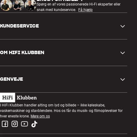
Spørg en af vores passionerede Hi-Fi eksperter eller
snak med kundeservice.
Få hjælp
KUNDESERVICE
Kontakt os
OM HIFI KLUBBEN
Spørgsmål og svar
Retur og reklamation
Find butik
Fortryd ordre
GENVEJE
Om os
Levering
Kundeklub
Gavekort
Handelsbetingelser
Lytteaften
I HiFi Klubben handler alting om lyd og billede – ikke køleskabe,
Byg med lyd
vaskemaskiner og stavblendere. Hos os får du musik- og filmoplevelser for
Privatlivspolitik
Konkurrencer
hver eneste krone.
Mere om os
Montering og installation
Job i HiFi Klubben
Lej en SOUNDBOKS