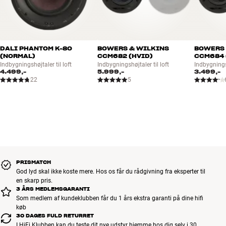
DALI PHANTOM K-80
BOWERS & WILKINS
BOWERS 
(NORMAL)
CCM682 (HVID)
CCM684 
Indbygningshøjtaler til loft
Indbygningshøjtaler til loft
Indbygningsh
4.499,-
5.999,-
3.499,-
22
5
PRISMATCH
God lyd skal ikke koste mere. Hos os får du rådgivning fra eksperter til
en skarp pris.
3 ÅRS MEDLEMSGARANTI
Som medlem af kundeklubben får du 1 års ekstra garanti på dine hifi
køb
30 DAGES FULD RETURRET
I HiFi Klubben kan du teste dit nye udstyr hjemme hos dig selv i 30