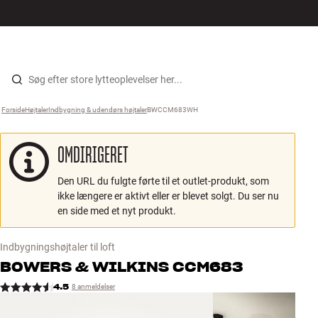
Hi-Fi
MENU
FIND BUTIK
LOG IND
KURV
Højtaler
Gå til indhold
Forside
Højtaler
›
Indbygning & udendørs højtaler
›
BWCCM683WH
›
Pladespiller
OMDIRIGERET
Høretelefoner
Den URL du fulgte førte til et outlet-produkt, som
Surround
ikke længere er aktivt eller er blevet solgt. Du ser nu
en side med et nyt produkt.
TV
Indbygningshøjtaler til loft
Systemer
BOWERS & WILKINS
CCM683
4.5
8 anmeldelser
Kabler