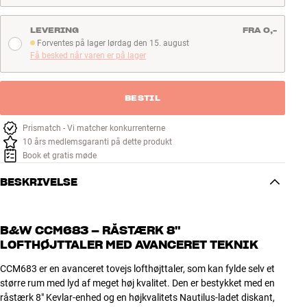
LEVERING
FRA 0,-
Forventes på lager lørdag den 15. august
Forventes på lager lørdag den 15. august
Få besked når varen er på lager
BESTIL
Prismatch - Vi matcher konkurrenterne
10 års medlemsgaranti på dette produkt
Book et gratis møde
BESKRIVELSE
B&W CCM683 – RÅSTÆRK 8"
LOFTHØJTTALER MED AVANCERET TEKNIK
CCM683 er en avanceret tovejs lofthøjttaler, som kan fylde selv et
større rum med lyd af meget høj kvalitet. Den er bestykket med en
råstærk 8" Kevlar-enhed og en højkvalitets Nautilus-ladet diskant,