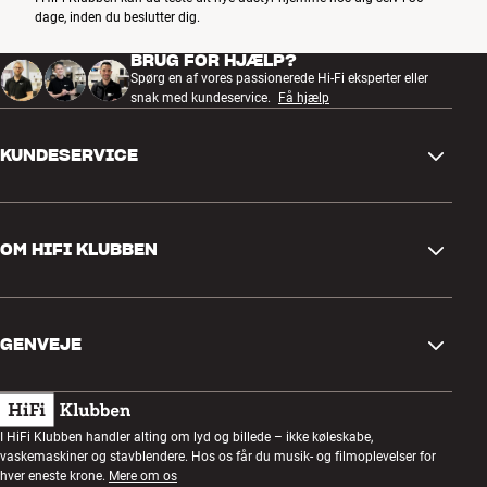
dage, inden du beslutter dig.
BRUG FOR HJÆLP?
Spørg en af vores passionerede Hi-Fi eksperter eller
snak med kundeservice.
Få hjælp
KUNDESERVICE
Kontakt os
OM HIFI KLUBBEN
Spørgsmål og svar
Retur og reklamation
Find butik
Fortryd ordre
GENVEJE
Om os
Levering
Kundeklub
Gavekort
Handelsbetingelser
Lytteaften
I HiFi Klubben handler alting om lyd og billede – ikke køleskabe,
Byg med lyd
vaskemaskiner og stavblendere. Hos os får du musik- og filmoplevelser for
Privatlivspolitik
Konkurrencer
hver eneste krone.
Mere om os