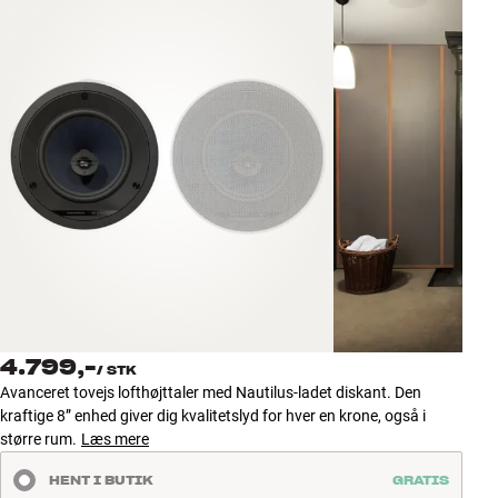
Tilbehør
INSPIRATION
MÆRKER
NYHEDER
TILBUD
Find Butik
Kundeservice
Log ind
4.799,-
/
STK
Kundeservice
Avanceret tovejs lofthøjttaler med Nautilus-ladet diskant. Den
Byg med Lyd
kraftige 8” enhed giver dig kvalitetslyd for hver en krone, også i
større rum.
Læs mere
HENT I BUTIK
GRATIS