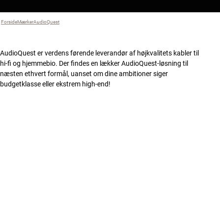
Forside
Mærker
›
AudioQuest
›
AudioQuest er verdens førende leverandør af højkvalitets kabler til
hi-fi og hjemmebio. Der findes en lækker AudioQuest-løsning til
næsten ethvert formål, uanset om dine ambitioner siger
budgetklasse eller ekstrem high-end!
Kabelteknologi i verdensklasse til hi-fi og hjemmebio
Enormt udvalg
Elegant og solidt design
Både kabler og hi-fi-tilbehør (inkl. DACs og hovedtelefoner)
Løsninger til både budgetklasse og ekstrem high-end
FILTER
108 produkter