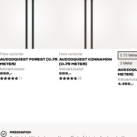
Flere varianter
Flere varianter
0.75 Mete
AUDIOQUEST FOREST (0.75
AUDIOQUEST CINNAMON
3 Meter
METER)
(0.75 METER)
Netværkskabel
Netværkskabel
AUDIOQU
699,-
999,-
METER)
11
28
Netværkska
4.499,-
PRISMATCH