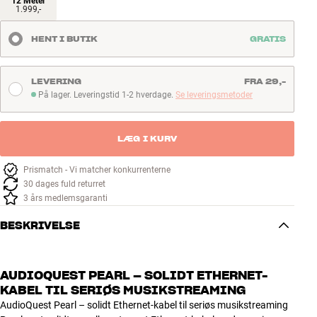
12 Meter
1.999,-
HENT I BUTIK
GRATIS
LEVERING
FRA 29,-
På lager. Leveringstid 1-2 hverdage.
Se leveringsmetoder
På lager. Leveringstid 1-2 hverdage
LÆG I KURV
Prismatch - Vi matcher konkurrenterne
30 dages fuld returret
3 års medlemsgaranti
BESKRIVELSE
AUDIOQUEST PEARL – SOLIDT ETHERNET-
KABEL TIL SERIØS MUSIKSTREAMING
AudioQuest Pearl – solidt Ethernet-kabel til seriøs musikstreaming