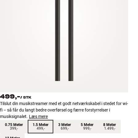
Tilbehør
INSPIRATION
MÆRKER
NYHEDER
TILBUD
Find Butik
Kundeservice
499,-
Log ind
/
STK
Kundeservice
Tilslut din musikstreamer med et godt netværkskabel i stedet for wi-
Byg med Lyd
fi – så får du langt bedre overførsel og færre forstyrrelser i
musiksignalet.
Læs mere
0.75 Meter
1.5 Meter
3 Meter
5 Meter
8 Meter
399,-
499,-
699,-
999,-
1.499,-