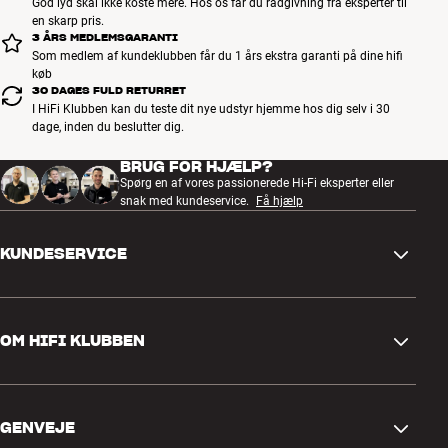
God lyd skal ikke koste mere. Hos os får du rådgivning fra eksperter til
en skarp pris.
3 ÅRS MEDLEMSGARANTI
Som medlem af kundeklubben får du 1 års ekstra garanti på dine hifi
køb
30 DAGES FULD RETURRET
I HiFi Klubben kan du teste dit nye udstyr hjemme hos dig selv i 30
dage, inden du beslutter dig.
BRUG FOR HJÆLP?
Spørg en af vores passionerede Hi-Fi eksperter eller
snak med kundeservice.
Få hjælp
KUNDESERVICE
Kontakt os
OM HIFI KLUBBEN
Spørgsmål og svar
Retur og reklamation
Find butik
Fortryd ordre
GENVEJE
Om os