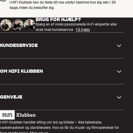
I HiFi Klubben kan du teste dit nye udstyr hjemme hos dig selv i 30
dage, inden du beslutter dig.
BRUG FOR HJÆLP?
Spørg en af vores passionerede Hi-Fi eksperter eller
snak med kundeservice.
Få hjælp
KUNDESERVICE
Kontakt os
OM HIFI KLUBBEN
Spørgsmål og svar
Retur og reklamation
Find butik
Fortryd ordre
GENVEJE
Om os
Levering
Kundeklub
Gavekort
Handelsbetingelser
Lytteaften
I HiFi Klubben handler alting om lyd og billede – ikke køleskabe,
Byg med lyd
vaskemaskiner og stavblendere. Hos os får du musik- og filmoplevelser for
Privatlivspolitik
hver eneste krone.
Mere om os