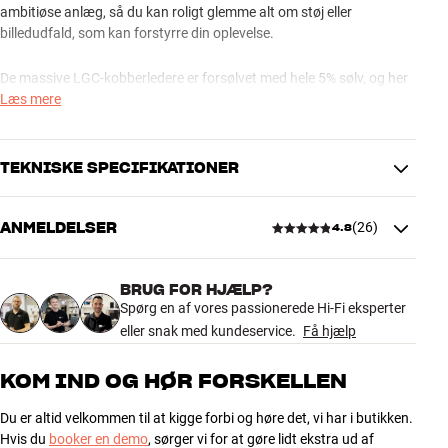
ambitiøse anlæg, så du kan roligt glemme alt om støj eller
billedudfald, som kan forstyrre din oplevelse.
De massive LGC-kobberledere er forsølvet med hele 5% sølv, og her
får du også en eksklusiv 3-lags version af AudioQuests unikke NDS-
Læs mere
afskærmning (Noise Dissipation System), som beskytter den
digitale datastrøm mod indstråling af RF-støj. Kontaktfladerne er
forsølvet direkte oven på kobberet for optimal kontakt (Direct-
TEKNISKE SPECIFIKATIONER
Silver). Et kabel, som kan leve op til meget store udfordringer, både i
4K og 8K systemer.
ANMELDELSER
(
26
)
4.8
TILSLUTNINGER
AudioQuest Carbon HDMI Ultra High Speed HDMI-kabel fås i
Stik
HDMI
længder fra 0,6 meter og opefter.
HDMI 2.1 OG 8K – NYE BILLEDMEDIER, NYE MULIGHEDER OG
BRUG FOR HJÆLP?
4.8
NYE KRAV
Spørg en af vores passionerede Hi-Fi eksperter
PRODUKTDATA
eller snak med kundeservice.
Få hjælp
HDMI-kablet overfører strømmen af højopløste lyd- og billeddata
Ethernet kompatibel
Ja
mellem f.eks. din spilkonsol, Blu-ray, projektor, TV og hjemmebio-
26 anmeldelser
ARC kompatibel
Ja
KOM IND OG HØR FORSKELLEN
receiver. Med HDMI 2.1 og 8K opløsning er det nødvendigt med et
Noise-Dissipation System
Ja
Ultra High Speed HDMI-kabel for at få det bedste ud af både
Afskærmning
Ja
Du er altid velkommen til at kigge forbi og høre det, vi har i butikken.
billedkilde og TV.
5
23
Retningsbestemt
Ja
Hvis du
booker en demo
, sørger vi for at gøre lidt ekstra ud af