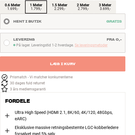
0.6 Meter
1 Meter
1.5 Meter
2 Meter
3 Meter
1.699,-
1.799,-
2.299,-
2.799,-
3.699,-
HENT I BUTIK
GRATIS
LEVERING
FRA 0,-
På lager. Leveringstid 1-2 hverdage.
Se leveringsmetoder
På lager. Leveringstid 1-2 hverdage
LÆG I KURV
Prismatch - Vi matcher konkurrenterne
30 dages fuld returret
3 års medlemsgaranti
FORDELE
Ultra High Speed (HDMI 2.1, 8K/60, 4K/120, 48Gbps,
eARC)
Eksklusive massive retningsbestemte LGC-kobberledere
forsølvet med 5% sølv