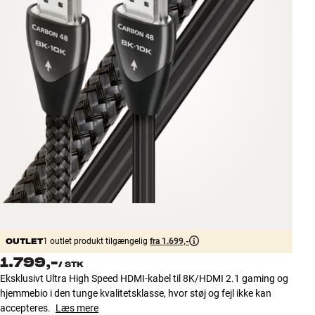
Tilbehør
INSPIRATION
MÆRKER
NYHEDER
TILBUD
Find Butik
Kundeservice
Log ind
Kundeservice
OUTLET
1 outlet produkt tilgængelig
fra 1.699,-
Byg med Lyd
1.799,-
/
STK
Eksklusivt Ultra High Speed HDMI-kabel til 8K/HDMI 2.1 gaming og
hjemmebio i den tunge kvalitetsklasse, hvor støj og fejl ikke kan
accepteres.
Læs mere