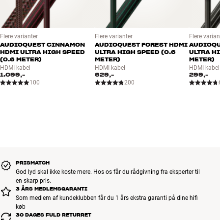
garanteret også en løsning, der passer til dit behov og dit anlæg.
OBS: HiFi Klubben kan levere hele sortimentet af AudioQuest HDMI-
kabler. Hvis du har behov for meget lange kabeltræk, anbefaler vi
OBS: HiFi Klubben kan levere hele sortimentet fra AudioQuest.
dig at kontakte din butik for nærmere rådgivning.
Flere varianter
Flere varianter
Flere varian
Kontakt din butik, hvis du er interesseret i et specialprodukt, som
AUDIOQUEST CINNAMON
AUDIOQUEST FOREST HDMI
AUDIOQU
ikke er vist på vores hjemmeside. Så skaffer vi det hjem til dig.
HDMI ULTRA HIGH SPEED
ULTRA HIGH SPEED (0.6
ULTRA H
(0.6 METER)
METER)
METER)
Mere fra AudioQuest
HDMI-kabel
HDMI-kabel
HDMI-kabel
1.099,-
629,-
299,-
100
200
PRISMATCH
God lyd skal ikke koste mere. Hos os får du rådgivning fra eksperter til
en skarp pris.
3 ÅRS MEDLEMSGARANTI
Som medlem af kundeklubben får du 1 års ekstra garanti på dine hifi
køb
30 DAGES FULD RETURRET