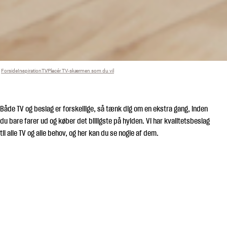
Forside
Inspiration
›
TV
›
Placér TV-skærmen som du vil
›
Både TV og beslag er forskellige, så tænk dig om en ekstra gang, inden
du bare farer ud og køber det billigste på hylden. Vi har kvalitetsbeslag
til alle TV og alle behov, og her kan du se nogle af dem.
FLADT PÅ
VÆGGEN
Montering fladt på væggen er en meget populær løsning. Det er
simpelt og pladsbesparende, og dit TV hænger næsten som et