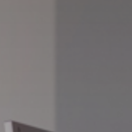
Tilbehør
INSPIRATION
MÆRKER
NYHEDER
TILBUD
Find Butik
Kundeservice
Log ind
Kundeservice
Byg med Lyd