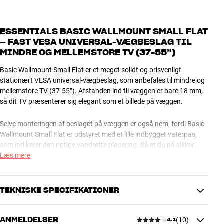
ESSENTIALS BASIC WALLMOUNT SMALL FLAT
– FAST VESA UNIVERSAL-VÆGBESLAG TIL
MINDRE OG MELLEMSTORE TV (37-55”)
Basic Wallmount Small Flat er et meget solidt og prisvenligt
stationært VESA universal-vægbeslag, som anbefales til mindre og
mellemstore TV (37-55”). Afstanden ind til væggen er bare 18 mm,
så dit TV præsenterer sig elegant som et billede på væggen.
Selve monteringen af beslaget på væggen er også nem, fordi Basic
Wallmount Small Flat er udstyret med et lille indbygget vaterpas,
som indikerer den rigtige vandrette placering. Så er du på sikker
grund, inden du begynder at bore huller i væggen. Efter endelig
Læs mere
montering kan TV’et vippes ud fra væggen, så du kan få adgang til
kabeltilslutningerne (serviceindstilling).
TEKNISKE SPECIFIKATIONER
Essentials Basic Wallmount Small Flat fås i sort finish.
Mere fra Essentials
ANMELDELSER
(
10
)
4.1