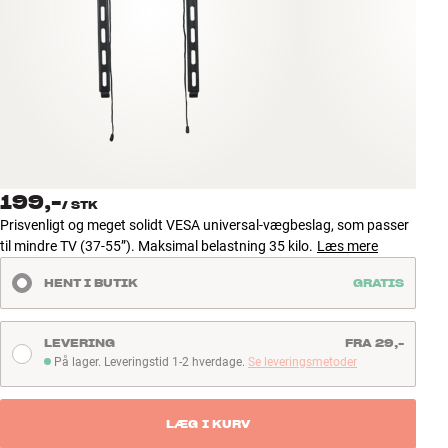
Tilbehør
INSPIRATION
MÆRKER
NYHEDER
199,-
/
STK
TILBUD
Prisvenligt og meget solidt VESA universal-vægbeslag, som passer
til mindre TV (37-55”). Maksimal belastning 35 kilo.
Læs mere
Find Butik
HENT I BUTIK
GRATIS
Kundeservice
Log ind
Kundeservice
LEVERING
FRA 29,-
Byg med Lyd
På lager. Leveringstid 1-2 hverdage.
Se leveringsmetoder
På lager. Leveringstid 1-2 hverdage
LÆG I KURV