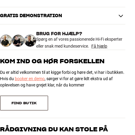
PRODUKTDATA
Min. TV størrelse
37"
Maks. TV størrelse
55"
GRATIS DEMONSTRATION
4.1
100x100, 100x200, 200x100,
200x200, 300x200, 300x300,
VESA kompatibel
BRUG FOR HJÆLP?
200x400, 400x100 , 400x200,
10 anmeldelser
Spørg en af vores passionerede Hi-Fi eksperter
400x300, 400x400
eller snak med kundeservice.
Få hjælp
Min. afstand til væg
12 mm
Indbygget kabelhåndtering
Nej
5
4
KOM IND OG HØR FORSKELLEN
4
4
YDELSE
Du er altid velkommen til at kigge forbi og høre det, vi har i butikken.
3
1
Maks. belastning
35 kg
Hvis du
booker en demo
, sørger vi for at gøre lidt ekstra ud af
2
1
oplevelsen og have grejet klar, når du kommer
Indbygget vaterpas
Ja
1
Indbygget motordrev
Nej
0
FIND BUTIK
DIMENSIONER OG DESIGN
Sorter efter
Farve
Sort
Vægt (kg)
0,95
RÅDGIVNING DU KAN STOLE PÅ
Vægt emballage (kg)
0,95