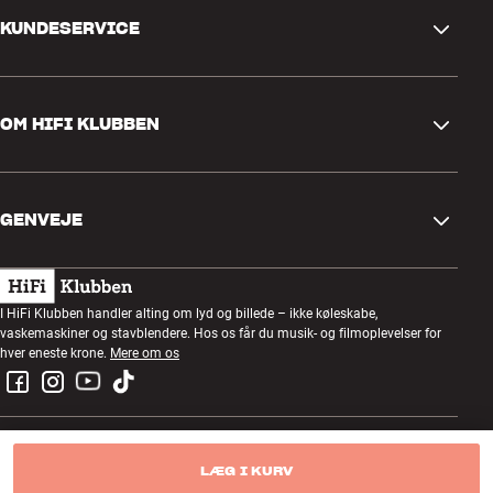
KUNDESERVICE
Kontakt os
OM HIFI KLUBBEN
Spørgsmål og svar
Retur og reklamation
Find butik
Fortryd ordre
GENVEJE
Om os
Levering
Kundeklub
Gavekort
Handelsbetingelser
Lytteaften
I HiFi Klubben handler alting om lyd og billede – ikke køleskabe,
Byg med lyd
vaskemaskiner og stavblendere. Hos os får du musik- og filmoplevelser for
Privatlivspolitik
Konkurrencer
hver eneste krone.
Mere om os
Montering og installation
Job i HiFi Klubben
Lej en SOUNDBOKS
Retur af el-affald
LÆG I KURV
© Copyright 2025 — HiFi Klubben A/S CVR: 89837316
Produktanmeldelser