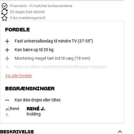
Prismatch - Vi matcher konkurrenterne
30 dages fuld returret
3 års medlemsgaranti
FORDELE
Fast universalbeslag til mindre TV (37-55”)
Kan bære op til 35 kg
Montering meget tæt ind til væg (18 mm)
Nem og sikker montering med indbygget vaterpas
Vis alle fordele
BEGRÆNSNINGER
Kan ikke drejes eller tiltes
RENÉ J.
Kolding
BESKRIVELSE