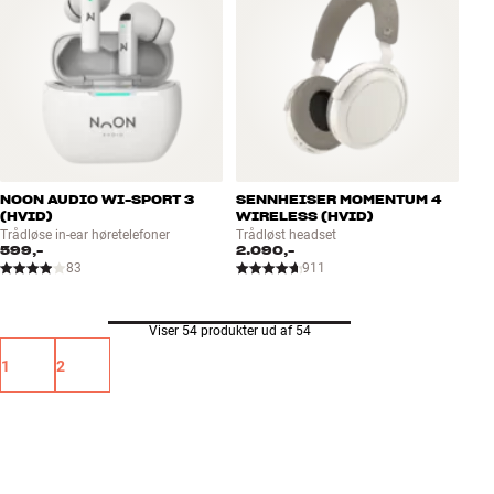
NOON AUDIO WI-SPORT 3
SENNHEISER MOMENTUM 4
(HVID)
WIRELESS (HVID)
Trådløse in-ear høretelefoner
Trådløst headset
599,-
2.090,-
83
911
Viser 54 produkter ud af 54
1
2