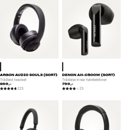
Tilbehør
INSPIRATION
MÆRKER
NYHEDER
TILBUD
ARGON AUDIO SOUL3 (SORT)
DENON AH-C500W (SORT)
Find Butik
Trådløst headset
Trådløse in-ear høretelefoner
899,-
799,-
Kundeservice
225
23
Log ind
Kundeservice
Byg med Lyd