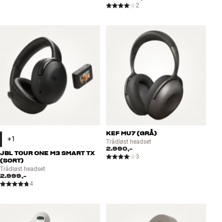
2
KEF MU7 (GRÅ)
Trådløst headset
2.990,-
JBL TOUR ONE M3 SMART TX
3
(SORT)
Trådløst headset
2.999,-
4