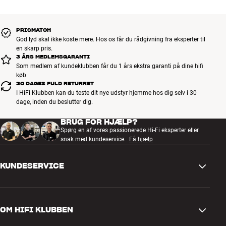
PRISMATCH
God lyd skal ikke koste mere. Hos os får du rådgivning fra eksperter til
en skarp pris.
3 ÅRS MEDLEMSGARANTI
Som medlem af kundeklubben får du 1 års ekstra garanti på dine hifi
køb
30 DAGES FULD RETURRET
I HiFi Klubben kan du teste dit nye udstyr hjemme hos dig selv i 30
dage, inden du beslutter dig.
BRUG FOR HJÆLP?
Spørg en af vores passionerede Hi-Fi eksperter eller
snak med kundeservice.
Få hjælp
KUNDESERVICE
Kontakt os
OM HIFI KLUBBEN
Spørgsmål og svar