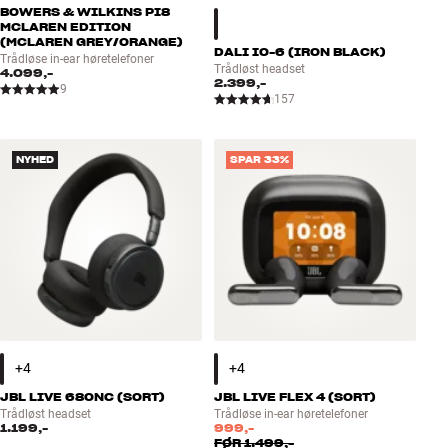
BOWERS & WILKINS PI8
MCLAREN EDITION
(MCLAREN GREY/ORANGE)
DALI IO-6 (IRON BLACK)
Trådløse in-ear høretelefoner
Trådløst headset
4.099,-
2.399,-
9
157
NYHED
SPAR 33%
JBL LIVE 680NC (SORT)
JBL LIVE FLEX 4 (SORT)
Trådløst headset
Trådløse in-ear høretelefoner
1.199,-
999,-
FØR
1.499,-