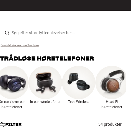
Hi-Fi
MENU
FIND BUTIK
LOG IND
KURV
Højtaler
Gå til indhold
Forside
Høretelefoner
›
Trådløse
›
Pladespiller
TRÅDLØSE HØRETELEFONER
Høretelefoner
Surround
TV
On-ear / over-ear
In-ear høretelefoner
True Wireless
Head-Fi
Systemer
høretelefoner
høretelefoner
Kabler
FILTER
54 produkter