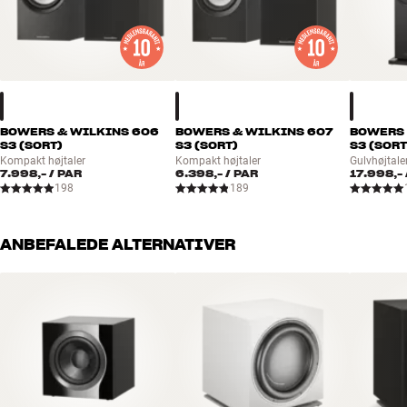
BOWERS & WILKINS 606
BOWERS & WILKINS 607
BOWERS 
S3 (SORT)
S3 (SORT)
S3 (SORT
Kompakt højtaler
Kompakt højtaler
Gulvhøjtale
7.998,-
/ PAR
6.398,-
/ PAR
17.998,-
198
189
ANBEFALEDE ALTERNATIVER