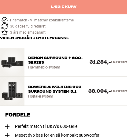
LÆG I KURV
Prismatch - Vi matcher konkurrenterne
30 dages fuld returret
3 års medlemsgaranti
VAREN INDGÅR I SYSTEM/PAKKE
DENON SURROUND + 600-
31.284,-
SERIES
/
SYSTEM
Hjemmebio-system
BOWERS & WILKINS 603
38.094,-
SURROUND SYSTEM 5.1
/
SYSTEM
Højtalersystem
FORDELE
Perfekt match til B&W’s 600-serie
Meget dyb bas for en så kompakt subwoofer