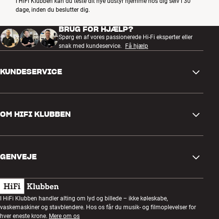
I HiFi Klubben kan du teste dit nye udstyr hjemme hos dig selv i 30
dage, inden du beslutter dig.
BRUG FOR HJÆLP?
Spørg en af vores passionerede Hi-Fi eksperter eller
snak med kundeservice.
Få hjælp
KUNDESERVICE
Kontakt os
OM HIFI KLUBBEN
Spørgsmål og svar
Retur og reklamation
Find butik
Fortryd ordre
GENVEJE
Om os
Levering
Kundeklub
Gavekort
Handelsbetingelser
Lytteaften
I HiFi Klubben handler alting om lyd og billede – ikke køleskabe,
Byg med lyd
vaskemaskiner og stavblendere. Hos os får du musik- og filmoplevelser for
Privatlivspolitik
Konkurrencer
hver eneste krone.
Mere om os