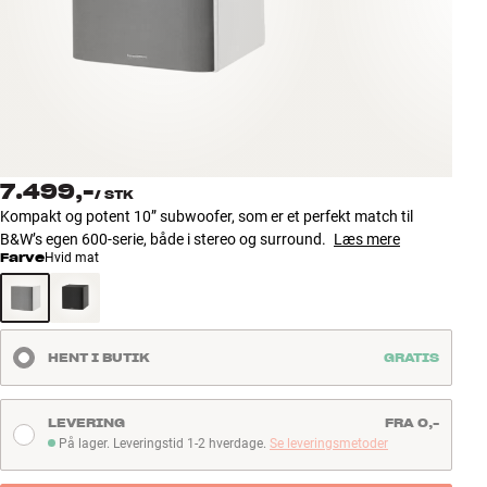
Tilbehør
INSPIRATION
MÆRKER
NYHEDER
7.499,-
/
STK
Kompakt og potent 10” subwoofer, som er et perfekt match til
TILBUD
B&W’s egen 600-serie, både i stereo og surround.
Læs mere
Farve
Hvid mat
Find Butik
Kundeservice
Log ind
HENT I BUTIK
GRATIS
Kundeservice
Byg med Lyd
LEVERING
FRA 0,-
På lager. Leveringstid 1-2 hverdage.
Se leveringsmetoder
På lager. Leveringstid 1-2 hverdage