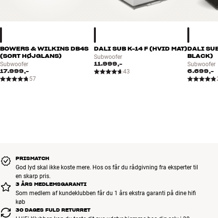
BOWERS & WILKINS DB4S
DALI SUB K-14 F (HVID MAT)
DALI SUB
(SORT HØJGLANS)
BLACK)
Subwoofer
11.999,-
Subwoofer
Subwoofer
17.999,-
6.699,-
43
57
PRISMATCH
God lyd skal ikke koste mere. Hos os får du rådgivning fra eksperter til
en skarp pris.
3 ÅRS MEDLEMSGARANTI
Som medlem af kundeklubben får du 1 års ekstra garanti på dine hifi
køb
30 DAGES FULD RETURRET