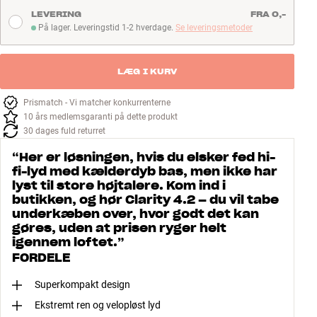
stadig bestille den, og som regel er den klar inden for 7-9 dage.
LEVERING
FRA 0,-
På lager. Leveringstid 1-2 hverdage.
Se leveringsmetoder
På lager. Leveringstid 1-2 hverdage
LÆG I KURV
Prismatch - Vi matcher konkurrenterne
10 års medlemsgaranti på dette produkt
30 dages fuld returret
“
Her er løsningen, hvis du elsker fed hi-
fi-lyd med kælderdyb bas, men ikke har
lyst til store højtalere. Kom ind i
butikken, og hør Clarity 4.2 – du vil tabe
underkæben over, hvor godt det kan
gøres, uden at prisen ryger helt
igennem loftet.
”
FORDELE
Superkompakt design
Ekstremt ren og velopløst lyd