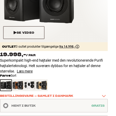
Tilbehør
INSPIRATION
MÆRKER
SE VIDEO
NYHEDER
OUTLET
3 outlet produkter tilgængelige
fra 14.998,-
19.998,-
/
PAR
TILBUD
Superkompakt high-end højtaler med den revolutionerende Purifi
højtalerteknologi. Helt suveræn dybbas for en højtaler af denne
Find Butik
størrelse.
Læs mere
Kundeservice
Farve
Sort
Log ind
Kundeservice
Byg med Lyd
BESTILLINGSVARE – SAMLET I DANMARK
Radiant Acoustics’ højtalere bliver samlet i Danmark ved hver 
HENT I BUTIK
GRATIS
bestilling for at sikre høj kvalitet og en lydoplevelse, der opfylder selv 
de mest krævende forventninger. Er højtaleren udsolgt, kan du 