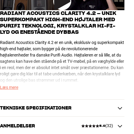
RADIANT ACOUSTICS CLARITY 4.2 – UNIK
SUPERKOMPAKT HIGH-END HØJTALER MED
PURIFI TEKNOLOGI, KRYSTALKLAR HI-FI-
LYD OG ENESTÅENDE DYBBAS
Radiant Acoustics Clarity 4.2 er en unik, eksklusiv og superkompakt
high-end højtaler, som bygger på de revolutionerende
højtalerenheder fra danske Purifi Audio. Højtaleren er så lille, at du
sagtens kan have den stående på et TV-møbel, på en væghylde eller
i en reol, men der er absolut intet småt over præstationerne. Du kan
roligt gøre dig klar til at tabe underkæben, når den krystalklare lyd
og den utrolige bas strømmer ud i rummet.
Læs mere
Lyden fra Clarity 4.2 er enestående ren, dynamisk og dyb for en
superkompakt højtaler, og den kan nemt spille en almindelig stue
op, selv uden hjælp fra en subwoofer. Som ekstratilbehør kan du få
TEKNISKE SPECIFIKATIONER
en matchende gulvstander fra Radiant Acoustics, så du har masser
af muligheder for at finde den placering, der fungerer bedst til din
boligindretning.
ANMELDELSER
(
32
)
5.0
YDELSE