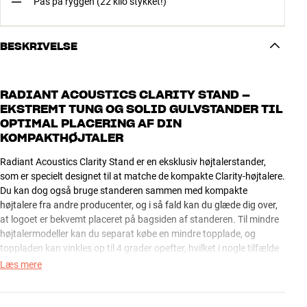
Pas på ryggen (22 kilo stykket!)
BESKRIVELSE
RADIANT ACOUSTICS CLARITY STAND –
EKSTREMT TUNG OG SOLID GULVSTANDER TIL
OPTIMAL PLACERING AF DIN
KOMPAKTHØJTALER
Radiant Acoustics Clarity Stand er en eksklusiv højtalerstander,
som er specielt designet til at matche de kompakte Clarity-højtalere.
Du kan dog også bruge standeren sammen med kompakte
højtalere fra andre producenter, og i så fald kan du glæde dig over,
at logoet er bekvemt placeret på bagsiden af standeren. Til mindre
højtalermodeller kan du separat købe en mindre topplade, og
toppladen kan vinkles op til 4 grader opefter, hvilket i nogle tilfælde
kan give en hørbar lydmæssig gevinst.
Læs mere
Clarity Stand er yderst solidt og tungt udført i aluminium og stål,