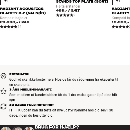
STANDS TOP PLATE (SORT)
Højtalerstander
RADIANT ACOUSTICS
RADIANT
499,-
/ SÆT
CLARITY 6.2 (VALNØD)
CLARITY
2
Kompakt højtaler
Kompakt hø
29.998,-
/ PAR
19.998,-
54
PRISMATCH
God lyd skal ikke koste mere. Hos os får du rådgivning fra eksperter til
en skarp pris.
3 ÅRS MEDLEMSGARANTI
Som medlem af kundeklubben får du 1 års ekstra garanti på dine hifi
køb
30 DAGES FULD RETURRET
I HiFi Klubben kan du teste dit nye udstyr hjemme hos dig selv i 30
dage, inden du beslutter dig.
BRUG FOR HJÆLP?