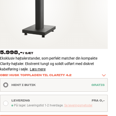
Tilbehør
INSPIRATION
MÆRKER
NYHEDER
5.998,-
/
SÆT
TILBUD
Eksklusiv højtalerstander, som perfekt matcher din kompakte
Clarity-højtaler. Ekstremt tungt og solidt udført med diskret
kabelføring i søjle.
Læs mere
Find Butik
OBS! HUSK TOPPLADEN TIL CLARITY 4.2
Kundeservice
Log ind
Hvis du bruger denne stander sammen med Radiant Clarity 4.2-
HENT I BUTIK
GRATIS
Kundeservice
højtalerne, skal du bruge en 
specialtilpasset topplade
 for korrekt 
Byg med Lyd
montering. Den er naturligvis gratis – du skal bare huske at lægge 
den i kurven via linket her på siden.
LEVERING
FRA 0,-
På lager. Leveringstid 1-2 hverdage.
Se leveringsmetoder
På lager. Leveringstid 1-2 hverdage