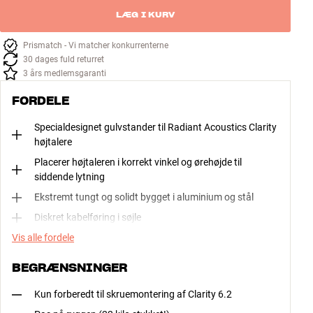
LÆG I KURV
Prismatch - Vi matcher konkurrenterne
30 dages fuld returret
3 års medlemsgaranti
FORDELE
Specialdesignet gulvstander til Radiant Acoustics Clarity
højtalere
Placerer højtaleren i korrekt vinkel og ørehøjde til
siddende lytning
Ekstremt tungt og solidt bygget i aluminium og stål
Diskret kabelføring i søjle
Vis alle fordele
BEGRÆNSNINGER
Kun forberedt til skruemontering af Clarity 6.2