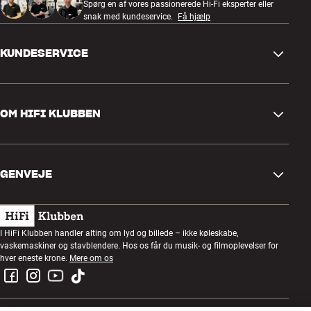
Spørg en af vores passionerede Hi-Fi eksperter eller
snak med kundeservice.
Få hjælp
KUNDESERVICE
Kontakt os
OM HIFI KLUBBEN
Spørgsmål og svar
Retur og reklamation
Find butik
Fortryd ordre
GENVEJE
Om os
Levering
Kundeklub
Gavekort
Handelsbetingelser
Lytteaften
I HiFi Klubben handler alting om lyd og billede – ikke køleskabe,
Byg med lyd
vaskemaskiner og stavblendere. Hos os får du musik- og filmoplevelser for
Privatlivspolitik
Konkurrencer
hver eneste krone.
Mere om os
Montering og installation
Job i HiFi Klubben
Lej en SOUNDBOKS