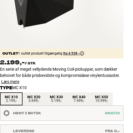
Tilbehør
INSPIRATION
MÆRKER
NYHEDER
OUTLET
1 outlet produkt tilgængelig
fra 4.938,-
2.199,-
/
STK
TILBUD
En serie af meget vellydende Moving Coil-pickupper, som dækker
behovet for både prisbevidste og kompromisløse vinylentusiaster.
Find Butik
Læs mere
Kundeservice
TYPE
MC X10
Log ind
MC X10
MC X20
MC X30
MC X40
MC X50
Kundeservice
2.199,-
3.699,-
5.199,-
7.499,-
10.999,-
Byg med Lyd
HENT I BUTIK
GRATIS
LEVERING
FRA 0,-