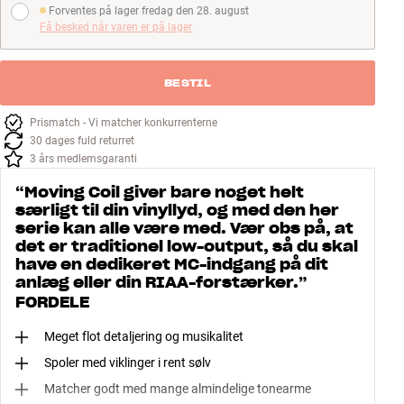
Forventes på lager fredag den 28. august
Forventes på lager fredag den 28. august
Få besked når varen er på lager
BESTIL
Prismatch - Vi matcher konkurrenterne
30 dages fuld returret
3 års medlemsgaranti
“
Moving Coil giver bare noget helt
særligt til din vinyllyd, og med den her
serie kan alle være med. Vær obs på, at
det er traditionel low-output, så du skal
have en dedikeret MC-indgang på dit
anlæg eller din RIAA-forstærker.
”
FORDELE
Meget flot detaljering og musikalitet
Spoler med viklinger i rent sølv
Matcher godt med mange almindelige tonearme