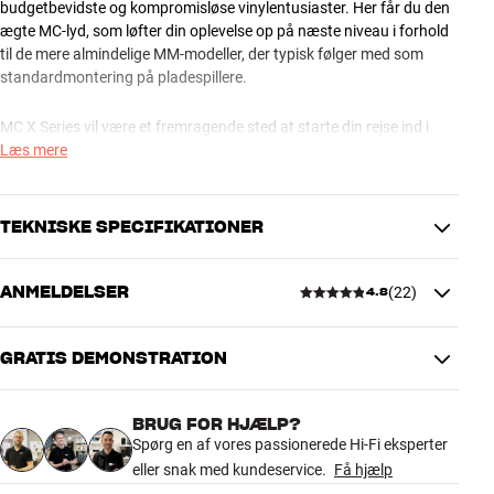
budgetbevidste og kompromisløse vinylentusiaster. Her får du den
ægte MC-lyd, som løfter din oplevelse op på næste niveau i forhold
til de mere almindelige MM-modeller, der typisk følger med som
standardmontering på pladespillere.
MC X Series vil være et fremragende sted at starte din rejse ind i
Moving Coil-universet. Du kan vælge mellem fire modeller, som alle
Læs mere
ligner hinanden udvendigt. Til gengæld er der stor forskel på den
altafgørende diamantnål. Ortofon har sikret vellyden – du vælger
selv niveauet!
TEKNISKE SPECIFIKATIONER
MC X10 – REJSEN STARTER HER
ANMELDELSER
(
22
)
4.8
MC X10 er din garanti for ægte hi-fi-lyd. Med sin elliptiske
PRODUKTDATA
diamantnål leverer den klarhed og præcision og bringer dine plader
Pickup type
Moving Coil
til live med imponerende detaljer. Det perfekte udgangspunkt for en
Kompliance
13 µm/mN
GRATIS DEMONSTRATION
4.8
spændende lydrejse.
Nåleenhed
Elliptical
Udgangsspænding (mV)
0,4
MC X20 – OPDAG NYE DIMENSIONER
BRUG FOR HJÆLP?
Kanalseparation ved 1 kHz
24 dB
22 anmeldelser
Spørg en af vores passionerede Hi-Fi eksperter
Dyk dybere ned i din musik med MC X20. Den nøgne elliptiske
Nåletryk anbefalet
2 g
eller snak med kundeservice.
Få hjælp
diamant giver større dybde og definition og bringer hver enkelt
Anbefalet belastningsimpedans
50 ohm