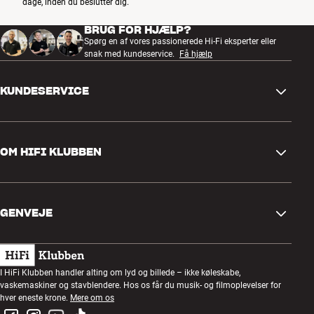
dage, inden du beslutter dig.
kvaliteten er alle Ortofons Moving Coil-pickupper derfor
håndbyggede under mikroskop på firmaets danske fabrikker.
BRUG FOR HJÆLP?
Spørg en af vores passionerede Hi-Fi eksperter eller
snak med kundeservice.
Få hjælp
OBS: Moving Coil-pickupper producerer normalt et væsentligt
svagere signal end Moving Magnet-typerne. Din RIAA-forstærker
(eller pladespillerindgangen på dit anlæg) skal derfor have en MC-
KUNDESERVICE
indstilling, så den kan forstærke signalet ekstra kraftigt, inden det
sendes videre.
Mere fra Ortofon
Kontakt os
OM HIFI KLUBBEN
Spørgsmål og svar
Retur og reklamation
Find butik
Fortryd ordre
GENVEJE
Om os
Levering
Kundeklub
Gavekort
Handelsbetingelser
Lytteaften
I HiFi Klubben handler alting om lyd og billede – ikke køleskabe,
Byg med lyd
vaskemaskiner og stavblendere. Hos os får du musik- og filmoplevelser for
Privatlivspolitik
Konkurrencer
hver eneste krone.
Mere om os
Montering og installation