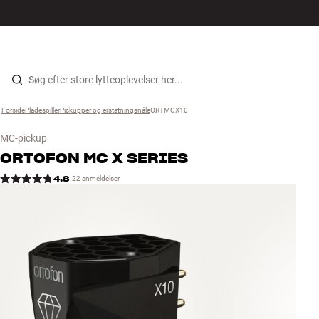
Hi-Fi
MENU
FIND BUTIK
LOG IND
KURV
Højtaler
Gå til indhold
Forside
Pladespiller
›
Pickupper og erstatningsnåle
›
ORTMCX10
›
Pladespiller
MC-pickup
Høretelefoner
ORTOFON
MC X SERIES
4.8
22 anmeldelser
Surround
TV
Systemer
Kabler