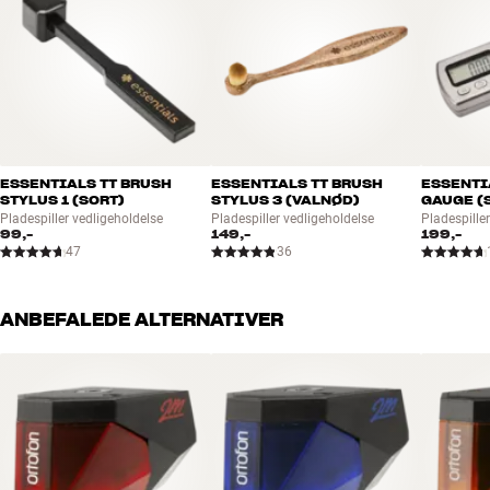
Whathifi 2025
(Engelsk)
Avforums 2025
(Engelsk)
ORTOFON MC X SERIES – UDVIKLET OG FREMSTILLET I
DANMARK
Danske Ortofon har eksisteret i mere end et århundrede og er en
ægte sværvægter på pickup-markedet. Siden grundlæggelsen i
1918 har de stået som et symbol på dansk lydteknologi i
ESSENTIALS TT BRUSH
ESSENTIALS TT BRUSH
ESSENTI
STYLUS 1 (SORT)
STYLUS 3 (VALNØD)
GAUGE (
verdensklasse. Ortofon er i dag en af de mest anerkendte og
Pladespiller vedligeholdelse
Pladespiller vedligeholdelse
Pladespiller
benyttede producenter af pickupper og tonearmskabler i verden –
99,-
149,-
199,-
både i hi-fi-miljøet og blandt professionelle DJ’s og studier.
47
36
Det, der adskiller Ortofon fra mængden, er kombinationen af dansk
ANBEFALEDE ALTERNATIVER
ingeniørkunst, håndværk og innovation. Produktionen foregår
stadig i Danmark, hvor der lægges vægt på kvalitet, præcision og
lydmæssig ægthed. Pickupperne testes, tunes og finpudses af
specialister, som forstår både teknikken og musikkens sjæl. Uanset
om du vælger en klassisk MM-model som 2M-serien, en
professionel DJ-pickup eller en avanceret MC-model, får du lyd i
verdensklasse – udviklet og fremstillet i Danmark.