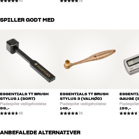
90
38
SPILLER GODT MED
ESSENTIALS TT BRUSH
ESSENTIALS TT BRUSH
ESSENTI
STYLUS 1 (SORT)
STYLUS 3 (VALNØD)
GAUGE (
Pladespiller vedligeholdelse
Pladespiller vedligeholdelse
Pladespiller
99,-
149,-
199,-
48
36
ANBEFALEDE ALTERNATIVER