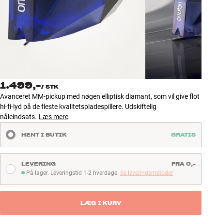
Tilbehør
INSPIRATION
MÆRKER
NYHEDER
1.499,-
/
STK
Avanceret MM-pickup med nøgen elliptisk diamant, som vil give flot
TILBUD
hi-fi-lyd på de fleste kvalitetspladespillere. Udskiftelig
nåleindsats.
Læs mere
Find Butik
HENT I BUTIK
GRATIS
Kundeservice
Log ind
Kundeservice
LEVERING
FRA 0,-
Byg med Lyd
På lager. Leveringstid 1-2 hverdage.
Se leveringsmetoder
På lager. Leveringstid 1-2 hverdage
LÆG I KURV