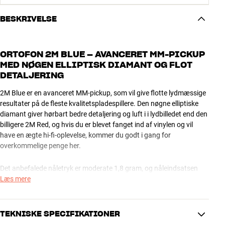
BESKRIVELSE
ORTOFON 2M BLUE – AVANCERET MM-PICKUP
MED NØGEN ELLIPTISK DIAMANT OG FLOT
DETALJERING
2M Blue er en avanceret MM-pickup, som vil give flotte lydmæssige
resultater på de fleste kvalitetspladespillere. Den nøgne elliptiske
diamant giver hørbart bedre detaljering og luft i i lydbilledet end den
billigere 2M Red, og hvis du er blevet fanget ind af vinylen og vil
have en ægte hi-fi-oplevelse, kommer du godt i gang for
overkommelige penge her.
Det anbefalede nåletryk er moderate 1,8 gram, og nåleindsatsen
kan udskiftes separat til gavn for din tegnebog på den lange bane.
Læs mere
2M Blue og 2M Red er indbyrdes kompatible, så hvis du vil løfte
lyden fra din 2M Red, kan du i et snuptag opgradere den med en
nåleindsats fra 2M Blue.
TEKNISKE SPECIFIKATIONER