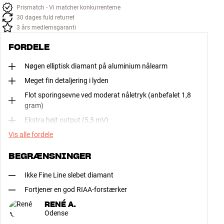
Prismatch - Vi matcher konkurrenterne
30 dages fuld returret
3 års medlemsgaranti
FORDELE
Nøgen elliptisk diamant på aluminium nålearm
Meget fin detaljering i lyden
Flot sporingsevne ved moderat nåletryk (anbefalet 1,8
gram)
Ekstra højt output (5,5 mV)
Vis alle fordele
BEGRÆNSNINGER
Ikke Fine Line slebet diamant
Fortjener en god RIAA-forstærker
RENÉ A.
Odense