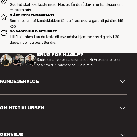
God lyd skal ikke koste mere. Hos os får du rådgivning fra eksperter til
en skarp pris.
3 ÅRS MEDLEMSGARANTI
Som medlem af kundeklubben får du 1 års ekstra garanti på dine hifi
køb
30 DAGES FULD RETURRET
I HiFi Klubben kan du teste dit nye udstyr hjemme hos dig selv i 30
dage, inden du beslutter dig.
BRUG FOR HJÆLP?
Spørg en af vores passionerede Hi-Fi eksperter eller
snak med kundeservice.
Få hjælp
KUNDESERVICE
Kontakt os
OM HIFI KLUBBEN
Spørgsmål og svar
Retur og reklamation
Find butik
Fortryd ordre
GENVEJE