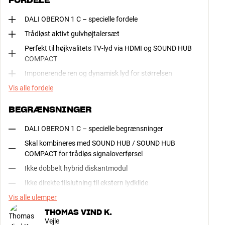
FORDELE
DALI OBERON 1 C – specielle fordele
Trådløst aktivt gulvhøjtalersæt
Perfekt til højkvalitets TV-lyd via HDMI og SOUND HUB
COMPACT
Imponerende ren og dynamisk lyd for størrelsen
Vis alle fordele
BEGRÆNSNINGER
DALI OBERON 1 C – specielle begrænsninger
Skal kombineres med SOUND HUB / SOUND HUB
COMPACT for trådløs signaloverførsel
Ikke dobbelt hybrid diskantmodul
Ikke direkte tilslutning til ekstern lydkilde
Vis alle ulemper
THOMAS VIND K.
Vejle