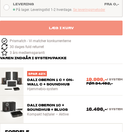
LEVERING
FRA 0,-
På lager. Leveringstid 1-2 hverdage.
Se leveringsmetoder
På lager. Leveringstid 1-2 hverdage
LÆG I KURV
Prismatch - Vi matcher konkurrenterne
30 dages fuld returret
3 års medlemsgaranti
VAREN INDGÅR I SYSTEM/PAKKE
SPAR 42%
19.999,-
DALI OBERON 1 C + ON-
/
SYSTEM
FØR
34.492,-
WALL C + SOUNDHUB
Hjemmebio-system
DALI OBERON 1C +
16.496,-
SOUNDHUB + BLUOS
/
SYSTEM
Kompakt højtaler – Aktive