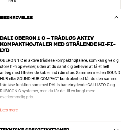
BESKRIVELSE
DALI OBERON 1 C – TRÅDLØS AKTIV
KOMPAKTHØJTALER MED STRÅLENDE HI-FI-
LYD
OBERON 1 C er aktive trådløse kompakthøjtalere, som kan give dig
store hi-fi oplevelser, uden at du samtidig behøver at få et helt
anlæg med tilhørende kabler ind i din stue. Sammen med en SOUND
HUB eller SOUND HUB COMPACT kontrolenhed får du den samme
trådløse funktion som med DALIs banebrydende CALLISTO C og
RUBICON C systemer, men du får det til en langt mere
overkommelig pris.
OBERON 1 C leverer en imponerende ren, velopløst og dynamisk lyd
Læs mere
for sin beskedne størrelse, og den kan sagtens fylde en mindre stue
med musik eller filmlyd i flot hi-fi-kvalitet, selv uden brug af
subwoofer. Når du samtidig sparer prisen på et separat anlæg
TEKNISKE SPECIFIKATIONER