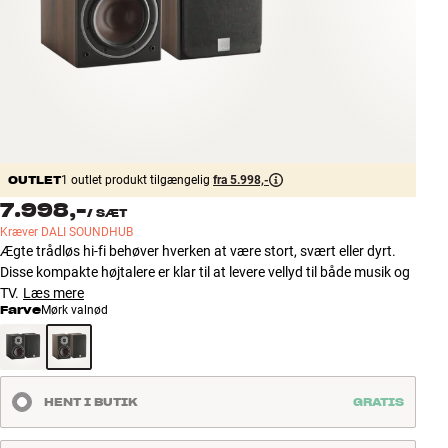
Tilbehør
INSPIRATION
MÆRKER
NYHEDER
OUTLET
1 outlet produkt tilgængelig
fra 5.998,-
7.998,-
/
SÆT
TILBUD
Kræver DALI SOUNDHUB
Ægte trådløs hi-fi behøver hverken at være stort, svært eller dyrt.
Find Butik
Disse kompakte højtalere er klar til at levere vellyd til både musik og
Kundeservice
TV.
Læs mere
Farve
Mørk valnød
Log ind
Kundeservice
Byg med Lyd
HENT I BUTIK
GRATIS