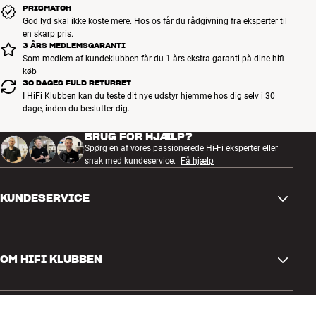
PRISMATCH
God lyd skal ikke koste mere. Hos os får du rådgivning fra eksperter til
en skarp pris.
3 ÅRS MEDLEMSGARANTI
Som medlem af kundeklubben får du 1 års ekstra garanti på dine hifi
køb
30 DAGES FULD RETURRET
I HiFi Klubben kan du teste dit nye udstyr hjemme hos dig selv i 30
dage, inden du beslutter dig.
BRUG FOR HJÆLP?
Spørg en af vores passionerede Hi-Fi eksperter eller
snak med kundeservice.
Få hjælp
KUNDESERVICE
Kontakt os
OM HIFI KLUBBEN
Spørgsmål og svar
Retur og reklamation
Find butik