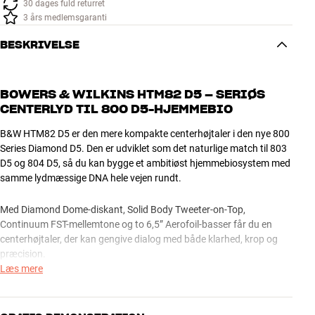
30 dages fuld returret
3 års medlemsgaranti
BESKRIVELSE
BOWERS & WILKINS HTM82 D5 – SERIØS
CENTERLYD TIL 800 D5-HJEMMEBIO
B&W HTM82 D5 er den mere kompakte centerhøjtaler i den nye 800
Series Diamond D5. Den er udviklet som det naturlige match til 803
D5 og 804 D5, så du kan bygge et ambitiøst hjemmebiosystem med
samme lydmæssige DNA hele vejen rundt.
Med Diamond Dome-diskant, Solid Body Tweeter-on-Top,
Continuum FST-mellemtone og to 6,5” Aerofoil-basser får du en
centerhøjtaler, der kan gengive dialog med både klarhed, krop og
præcision.
Læs mere
HTM82 D5 er løsningen til dig, der vil have filmlyd i seriøs hi-fi-
kvalitet, men i et format der er lettere at integrere end den store