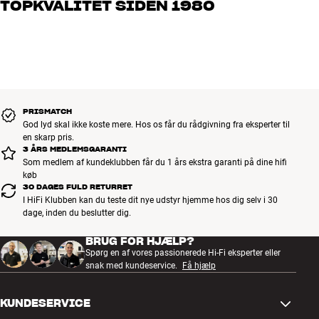
TOPKVALITET SIDEN 1980
os, hvad du drømmer om – så finder vi den løsning, der passer
bedst til dig og dit budget
Alle HiFi Klubbens produkter til musik, hjemmebio og TV er
håndplukket kvalitet, der er bygget til at holde i årevis. Det er godt
for både din pengepung og miljøet.
BOOK EN EKSPERT
PRISMATCH
God lyd skal ikke koste mere. Hos os får du rådgivning fra eksperter til
en skarp pris.
3 ÅRS MEDLEMSGARANTI
Som medlem af kundeklubben får du 1 års ekstra garanti på dine hifi
køb
30 DAGES FULD RETURRET
I HiFi Klubben kan du teste dit nye udstyr hjemme hos dig selv i 30
dage, inden du beslutter dig.
BRUG FOR HJÆLP?
Spørg en af vores passionerede Hi-Fi eksperter eller
snak med kundeservice.
Få hjælp
KUNDESERVICE