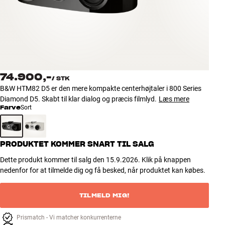
Tilbehør
INSPIRATION
MÆRKER
74.900,-
/
STK
NYHEDER
B&W HTM82 D5 er den mere kompakte centerhøjtaler i 800 Series
Diamond D5. Skabt til klar dialog og præcis filmlyd.
Læs mere
Farve
Sort
TILBUD
Find Butik
PRODUKTET KOMMER SNART TIL SALG
Kundeservice
Log ind
Dette produkt kommer til salg den 15.9.2026. Klik på knappen
Kundeservice
nedenfor for at tilmelde dig og få besked, når produktet kan købes.
Byg med Lyd
TILMELD MIG!
Prismatch - Vi matcher konkurrenterne