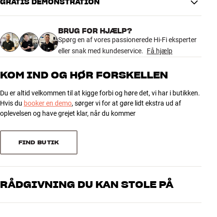
HTM81 D5.
GRATIS DEMONSTRATION
Glæd dig til september, hvor vi lancerer 800 Series Diamond D5 for
BRUG FOR HJÆLP?
alvor. Mere info er på vej.
Spørg en af vores passionerede Hi-Fi eksperter
eller snak med kundeservice.
Få hjælp
De nye 800 Series Diamond D5 kan opleves fra 15. september i
følgende HiFi Klubben butikker:
KOM IND OG HØR FORSKELLEN
København Aaboulevard | Aarhus Tilst | Aalborg City Syd | Odense
Du er altid velkommen til at kigge forbi og høre det, vi har i butikken.
Mere fra Bowers & Wilkins
Hvis du
booker en demo
, sørger vi for at gøre lidt ekstra ud af
oplevelsen og have grejet klar, når du kommer
FIND BUTIK
RÅDGIVNING DU KAN STOLE PÅ
Vores medarbejdere er ægte entusiaster, som kender produkterne
og brænder for den gode lyd til både musik og hjemmebio. Fortæl