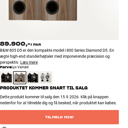
Tilbehør
INSPIRATION
MÆRKER
89.900,-
/
PAR
NYHEDER
B&W 805 D5 er den kompakte model i 800 Series Diamond D5. En
ægte high-end standerhøjtaler med imponerende præcision og
TILBUD
perspektiv.
Læs mere
Farve
Lys Valnød
Find Butik
Kundeservice
PRODUKTET KOMMER SNART TIL SALG
Log ind
Kundeservice
Dette produkt kommer til salg den 15.9.2026. Klik på knappen
Byg med Lyd
nedenfor for at tilmelde dig og få besked, når produktet kan købes.
TILMELD MIG!