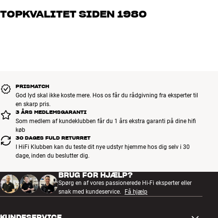
og brænder for den gode lyd til både musik og hjemmebio. Fortæl
TOPKVALITET SIDEN 1980
os, hvad du drømmer om – så finder vi den løsning, der passer
bedst til dig og dit budget
Alle HiFi Klubbens produkter til musik, hjemmebio og TV er
håndplukket kvalitet, der er bygget til at holde i årevis. Det er godt
for både din pengepung og miljøet.
BOOK EN EKSPERT
PRISMATCH
God lyd skal ikke koste mere. Hos os får du rådgivning fra eksperter til
en skarp pris.
3 ÅRS MEDLEMSGARANTI
Som medlem af kundeklubben får du 1 års ekstra garanti på dine hifi
køb
30 DAGES FULD RETURRET
I HiFi Klubben kan du teste dit nye udstyr hjemme hos dig selv i 30
dage, inden du beslutter dig.
BRUG FOR HJÆLP?
Spørg en af vores passionerede Hi-Fi eksperter eller
snak med kundeservice.
Få hjælp
KUNDESERVICE