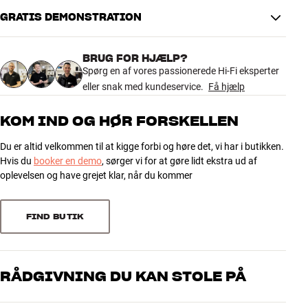
Tweeter-on-Top med længere tube-loading og nyt diskantgitter, der
GRATIS DEMONSTRATION
er optimeret for en endnu friere og mere åben gengivelse i toppen.
Sammen med Continuum bas/mellemtone og det
resonanskontrollerede reverse-wrap kabinet giver det en lyd med
BRUG FOR HJÆLP?
imponerende perspektiv, detaljering og musikalitet.
Spørg en af vores passionerede Hi-Fi eksperter
eller snak med kundeservice.
Få hjælp
Placeret på de dedikerede standere kan 805 D5 levere en
lydoplevelse, der er langt større end kabinettet antyder. Et oplagt
KOM IND OG HØR FORSKELLEN
valg, hvis du vil have 800 D5-kvalitet uden en stor gulvhøjtaler.
Du er altid velkommen til at kigge forbi og høre det, vi har i butikken.
De nye 800 Series Diamond D5 kan opleves fra 15. september i
Hvis du
booker en demo
, sørger vi for at gøre lidt ekstra ud af
følgende HiFi Klubben butikker:
oplevelsen og have grejet klar, når du kommer
København Aaboulevard | Aarhus Tilst | Aalborg City Syd | Odense
Mere fra Bowers & Wilkins
FIND BUTIK
RÅDGIVNING DU KAN STOLE PÅ
Vores medarbejdere er ægte entusiaster, som kender produkterne