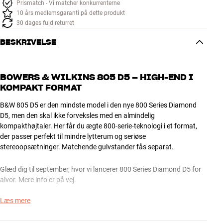
Prismatch - Vi matcher konkurrenterne
10 års medlemsgaranti på dette produkt
30 dages fuld returret
BESKRIVELSE
BOWERS & WILKINS 805 D5 – HIGH-END I
KOMPAKT FORMAT
B&W 805 D5 er den mindste model i den nye 800 Series Diamond
D5, men den skal ikke forveksles med en almindelig
kompakthøjtaler. Her får du ægte 800-serie-teknologi i et format,
der passer perfekt til mindre lytterum og seriøse
stereoopsætninger. Matchende gulvstander fås separat.
Glæd dig til september, hvor vi lancerer 800 Series Diamond D5 for
alvor. Mere info er på vej.
Læs mere
ENDNU RENERE, FRIERE OG MERE PRÆCIS
D5-generationen bringer blandt andet en forbedret Solid Body