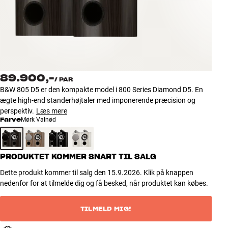
Tilbehør
INSPIRATION
MÆRKER
89.900,-
/
PAR
NYHEDER
B&W 805 D5 er den kompakte model i 800 Series Diamond D5. En
ægte high-end standerhøjtaler med imponerende præcision og
TILBUD
perspektiv.
Læs mere
Farve
Mørk Valnød
Find Butik
Kundeservice
PRODUKTET KOMMER SNART TIL SALG
Log ind
Kundeservice
Dette produkt kommer til salg den 15.9.2026. Klik på knappen
Byg med Lyd
nedenfor for at tilmelde dig og få besked, når produktet kan købes.
TILMELD MIG!