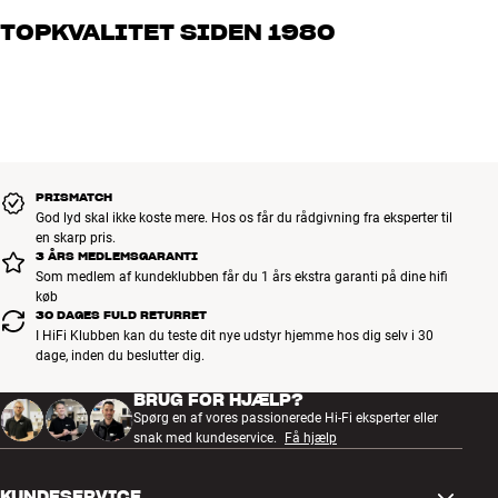
og brænder for den gode lyd til både musik og hjemmebio. Fortæl
TOPKVALITET SIDEN 1980
os, hvad du drømmer om – så finder vi den løsning, der passer
bedst til dig og dit budget
Alle HiFi Klubbens produkter til musik, hjemmebio og TV er
håndplukket kvalitet, der er bygget til at holde i årevis. Det er godt
for både din pengepung og miljøet.
BOOK EN EKSPERT
PRISMATCH
God lyd skal ikke koste mere. Hos os får du rådgivning fra eksperter til
en skarp pris.
3 ÅRS MEDLEMSGARANTI
Som medlem af kundeklubben får du 1 års ekstra garanti på dine hifi
køb
30 DAGES FULD RETURRET
I HiFi Klubben kan du teste dit nye udstyr hjemme hos dig selv i 30
dage, inden du beslutter dig.
BRUG FOR HJÆLP?
Spørg en af vores passionerede Hi-Fi eksperter eller
snak med kundeservice.
Få hjælp
KUNDESERVICE