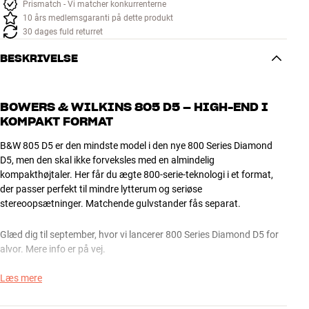
Prismatch - Vi matcher konkurrenterne
10 års medlemsgaranti på dette produkt
30 dages fuld returret
BESKRIVELSE
BOWERS & WILKINS 805 D5 – HIGH-END I
KOMPAKT FORMAT
B&W 805 D5 er den mindste model i den nye 800 Series Diamond
D5, men den skal ikke forveksles med en almindelig
kompakthøjtaler. Her får du ægte 800-serie-teknologi i et format,
der passer perfekt til mindre lytterum og seriøse
stereoopsætninger. Matchende gulvstander fås separat.
Glæd dig til september, hvor vi lancerer 800 Series Diamond D5 for
alvor. Mere info er på vej.
Læs mere
ENDNU RENERE, FRIERE OG MERE PRÆCIS
D5-generationen bringer blandt andet en forbedret Solid Body