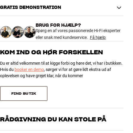
Tweeter-on-Top med længere tube-loading og nyt diskantgitter, der
GRATIS DEMONSTRATION
er optimeret for en endnu friere og mere åben gengivelse i toppen.
Sammen med Continuum bas/mellemtone og det
resonanskontrollerede reverse-wrap kabinet giver det en lyd med
BRUG FOR HJÆLP?
imponerende perspektiv, detaljering og musikalitet.
Spørg en af vores passionerede Hi-Fi eksperter
eller snak med kundeservice.
Få hjælp
Placeret på de dedikerede standere kan 805 D5 levere en
lydoplevelse, der er langt større end kabinettet antyder. Et oplagt
KOM IND OG HØR FORSKELLEN
valg, hvis du vil have 800 D5-kvalitet uden en stor gulvhøjtaler.
Du er altid velkommen til at kigge forbi og høre det, vi har i butikken.
De nye 800 Series Diamond D5 kan opleves fra 15. september i
Hvis du
booker en demo
, sørger vi for at gøre lidt ekstra ud af
følgende HiFi Klubben butikker:
oplevelsen og have grejet klar, når du kommer
København Aaboulevard | Aarhus Tilst | Aalborg City Syd | Odense
Mere fra Bowers & Wilkins
FIND BUTIK
RÅDGIVNING DU KAN STOLE PÅ
Vores medarbejdere er ægte entusiaster, som kender produkterne