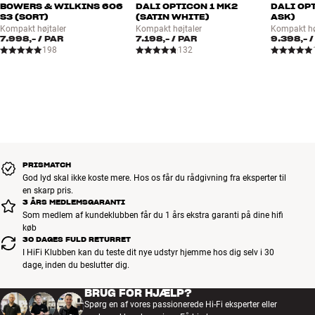
BOWERS & WILKINS 606
DALI OPTICON 1 MK2
DALI OP
og neutral gengivelse af stemmer og instrumenter.
S3 (SORT)
(SATIN WHITE)
ASK)
Kompakt højtaler
Kompakt højtaler
Kompakt hø
7.998,-
/ PAR
7.198,-
/ PAR
9.398,-
/
Continuum-membranen i en FST-mellemtone er vævet på en speciel
198
132
måde, som gør, at uønskede resonanser på enhedens overflade
bliver ”slået i stykker”. I kombination med det kantløse FST-ophæng
vil membranen gengive forskellige frekvenser på forskellige
områder af overfladen. Enheden ”flexer” ud fra den påførte tone i
stedet for at bevæge sig som et stempel, og dette hjælper med til at
sprede alle frekvenser i arbejdsområdet lige godt. Du er ikke tvunget
til at sidde i én bestemt position for at kunne nyde musikken
optimalt.
PRISMATCH
God lyd skal ikke koste mere. Hos os får du rådgivning fra eksperter til
en skarp pris.
LESS IS MORE
3 ÅRS MEDLEMSGARANTI
Som medlem af kundeklubben får du 1 års ekstra garanti på dine hifi
Delefilteret på 600 Series S3 højtalerne er blevet opgraderet med
køb
eksklusive nye kapacitorer, og heri ligger en god del af
30 DAGES FULD RETURRET
hemmeligheden bag den hørbart forbedrede lydkvalitet i forhold til
I HiFi Klubben kan du teste dit nye udstyr hjemme hos dig selv i 30
forrige generation af 600-serien. ,
dage, inden du beslutter dig.
BRUG FOR HJÆLP?
Delefilteret har stor betydning for højtalerens lydkvalitet, og som i
Spørg en af vores passionerede Hi-Fi eksperter eller
deres dyreste serier har Bowers &, Wilkins i 600 S3-serien gjort