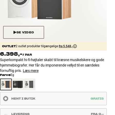
Tilbehør
INSPIRATION
MÆRKER
SE VIDEO
NYHEDER
OUTLET
2 outlet produkter tilgængelige
fra 5.548,-
6.398,-
/
PAR
TILBUD
Superkompakt hi-fi-højtaler skabt til kræsne musikelskere og gode
hjemmebiografer. Her får du imponerende vellyd til en særdeles
Find Butik
fornuftig pris.
Læs mere
Kundeservice
Farve
Eg
Log ind
Kundeservice
Byg med Lyd
HENT I BUTIK
GRATIS
LEVERING
FRA 0,-