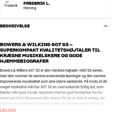
FREDERIK L.
Herning
BESKRIVELSE
BOWERS & WILKINS 607 S3 –
SUPERKOMPAKT KVALITETSHØJTALER TIL
KRÆSNE MUSIKELSKERE OG GODE
HJEMMEBIOGRAFER
Bowers & Wilkins 607 S3 er den mindste højtaler i 600 S3-serien,
men den rummer de samme avancerede løsninger og den samme
imponerende musikalitet som sine større søskende. På trods af de
meget beskedne mål har 607 S3 en overraskende fyldig lyd, som
klæder alle typer musik. Sammen med en god forstærker fra for
eksempel NAD, Bluesound eller Denon får du et diskret anlæg, der
sagtens kan fylde en mindre stue eller et værelse med hi-fi-lyd af
meget høj klasse.
Læs mere