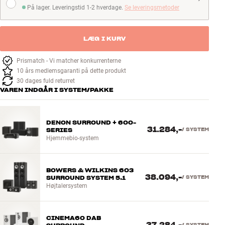
På lager. Leveringstid 1-2 hverdage.
Se leveringsmetoder
På lager. Leveringstid 1-2 hverdage
LÆG I KURV
Prismatch - Vi matcher konkurrenterne
10 års medlemsgaranti på dette produkt
30 dages fuld returret
VAREN INDGÅR I SYSTEM/PAKKE
DENON SURROUND + 600-
31.284,-
SERIES
/
SYSTEM
Hjemmebio-system
BOWERS & WILKINS 603
38.094,-
SURROUND SYSTEM 5.1
/
SYSTEM
Højtalersystem
CINEMA60 DAB
/
SYSTEM