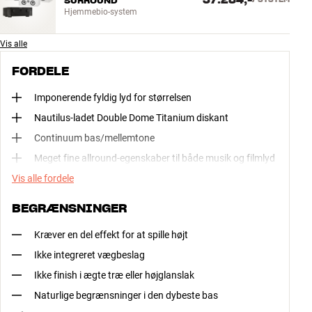
37.284,-
SURROUND
Hjemmebio-system
Vis alle
FORDELE
Imponerende fyldig lyd for størrelsen
Nautilus-ladet Double Dome Titanium diskant
Continuum bas/mellemtone
Meget fine allround-egenskaber til både musik og filmlyd
Vis alle fordele
BEGRÆNSNINGER
Kræver en del effekt for at spille højt
Ikke integreret vægbeslag
Ikke finish i ægte træ eller højglanslak
Naturlige begrænsninger i den dybeste bas