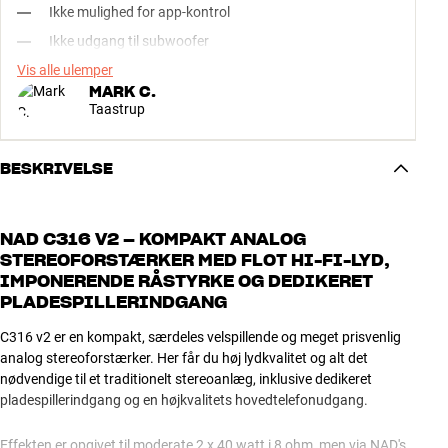
Ikke mulighed for app-kontrol
Ikke udgang til subwoofer
Vis alle ulemper
MARK C.
Taastrup
BESKRIVELSE
NAD C316 V2 – KOMPAKT ANALOG
STEREOFORSTÆRKER MED FLOT HI-FI-LYD,
IMPONERENDE RÅSTYRKE OG DEDIKERET
PLADESPILLERINDGANG
C316 v2 er en kompakt, særdeles velspillende og meget prisvenlig
analog stereoforstærker. Her får du høj lydkvalitet og alt det
nødvendige til et traditionelt stereoanlæg, inklusive dedikeret
pladespillerindgang og en højkvalitets hovedtelefonudgang.
Effekten er opgivet til moderate 2 x 40 watt i 8 ohm, men via NAD's