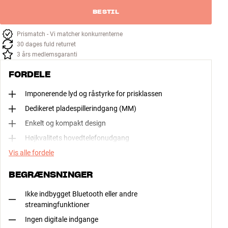
BESTIL
Prismatch - Vi matcher konkurrenterne
30 dages fuld returret
3 års medlemsgaranti
FORDELE
Imponerende lyd og råstyrke for prisklassen
Dedikeret pladespillerindgang (MM)
Enkelt og kompakt design
Højkvalitets hovedtelefonudgang
Vis alle fordele
BEGRÆNSNINGER
Ikke indbygget Bluetooth eller andre
streamingfunktioner
Ingen digitale indgange