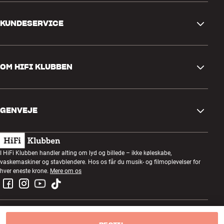
KUNDESERVICE
Kontakt os
OM HIFI KLUBBEN
Spørgsmål og svar
Retur og reklamation
Find butik
Fortryd ordre
GENVEJE
Om os
Levering
Kundeklub
Gavekort
Handelsbetingelser
Lytteaften
I HiFi Klubben handler alting om lyd og billede – ikke køleskabe,
Byg med lyd
vaskemaskiner og stavblendere. Hos os får du musik- og filmoplevelser for
Privatlivspolitik
Konkurrencer
hver eneste krone.
Mere om os
Montering og installation
Job i HiFi Klubben
Lej en SOUNDBOKS
Retur af el-affald