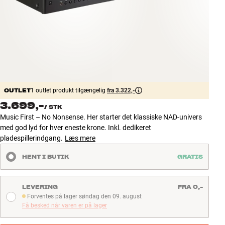
Tilbehør
INSPIRATION
MÆRKER
NYHEDER
OUTLET
1 outlet produkt tilgængelig
fra 3.322,-
3.699,-
/
STK
TILBUD
Music First – No Nonsense. Her starter det klassiske NAD-univers
med god lyd for hver eneste krone. Inkl. dedikeret
Find Butik
pladespillerindgang.
Læs mere
Kundeservice
HENT I BUTIK
GRATIS
Log ind
Kundeservice
Byg med Lyd
LEVERING
FRA 0,-
Forventes på lager søndag den 09. august
Forventes på lager søndag den 09. august
Få besked når varen er på lager