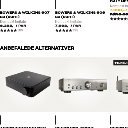
DALI ME
Dynamisk effekt (IHF) i 4 ohm: 120 watt
Kompakt hø
PowerDrive-teknologi
7.998,-
/
BOWERS & WILKINS 607
BOWERS & WILKINS 606
FØR
9.99
Soft Clipping
S3 (SORT)
S3 (SORT)
Energiforbrug i standby: <0,5 watt
Kompakt højtaler
Kompakt højtaler
6.398,-
/ PAR
7.998,-
/ PAR
189
198
ANBEFALEDE ALTERNATIVER
TILFØJ
ARGON AUDIO SA1 MK2
DENON PMA-600NE
DENON 