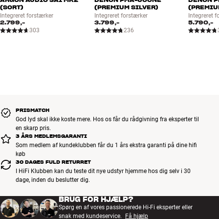
(SORT)
(PREMIUM SILVER)
(PREMIU
Integreret forstærker
Integreret forstærker
Integreret f
2.799,-
3.799,-
5.790,-
303
236
PRISMATCH
God lyd skal ikke koste mere. Hos os får du rådgivning fra eksperter til
en skarp pris.
3 ÅRS MEDLEMSGARANTI
Som medlem af kundeklubben får du 1 års ekstra garanti på dine hifi
køb
30 DAGES FULD RETURRET
I HiFi Klubben kan du teste dit nye udstyr hjemme hos dig selv i 30
dage, inden du beslutter dig.
BRUG FOR HJÆLP?
Spørg en af vores passionerede Hi-Fi eksperter eller
snak med kundeservice.
Få hjælp