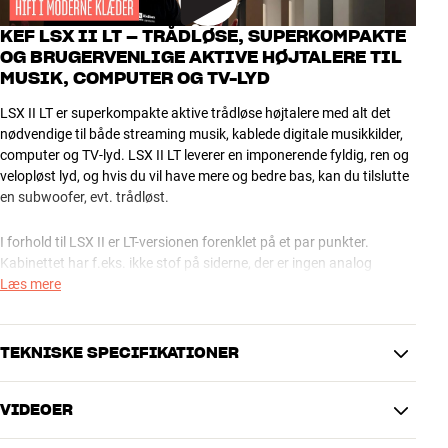
KEF LSX II LT – TRÅDLØSE, SUPERKOMPAKTE
OG BRUGERVENLIGE AKTIVE HØJTALERE TIL
MUSIK, COMPUTER OG TV-LYD
LSX II LT er superkompakte aktive trådløse højtalere med alt det
nødvendige til både streaming musik, kablede digitale musikkilder,
computer og TV-lyd. LSX II LT leverer en imponerende fyldig, ren og
velopløst lyd, og hvis du vil have mere og bedre bas, kan du tilslutte
en subwoofer, evt. trådløst.
I forhold til LSX II er LT-versionen forenklet på et par punkter.
Kabinettet har f.eks. ikke stof på siderne, der er ingen analog
lydingang (f.eks. til pladespiller), du må undvære Roon Ready, og de
Læs mere
to højtalere skal forbindes indbyrdes ved hjælp af det medfølgende
USB-kabel. Kan du leve med disse begrænsninger, får du til gengæld
den samme lækre lyd for en væsentlig lavere pris.
TEKNISKE SPECIFIKATIONER
Forstærkerne og al den øvrige elektronik er indbygget i højtalerne,
VIDEOER
og derfor kan du helt spare prisen på et separat anlæg med
ENRICHER
tilhørende kabler. Det giver dig et særdeles interessant alternativ til
Bluetooth, Wi-Fi, Airplay 2,