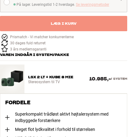
På lager. Leveringstid 1-2 hverdage.
Se leveringsmetoder
På lager. Leveringstid 1-2 hverdage
LÆG I KURV
Prismatch - Vi matcher konkurrenterne
30 dages fuld returret
3 års medlemsgaranti
VAREN INDGÅR I SYSTEM/PAKKE
LSX 2 LT + KUBE 8 MIE
10.985,-
/
SYSTEM
Stereosystem til TV
FORDELE
Superkompakt trådløst aktivt højtalersystem med
indbyggede forstærkere
Meget flot lydkvalitet i forhold til størrelsen