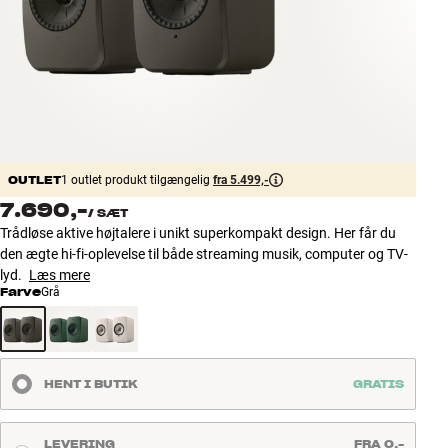
Tilbehør
INSPIRATION
MÆRKER
NYHEDER
OUTLET
1 outlet produkt tilgængelig
fra 5.499,-
7.690,-
/
SÆT
TILBUD
Trådløse aktive højtalere i unikt superkompakt design. Her får du
den ægte hi-fi-oplevelse til både streaming musik, computer og TV-
Find Butik
lyd.
Læs mere
Kundeservice
Farve
Grå
Log ind
Kundeservice
Byg med Lyd
HENT I BUTIK
GRATIS
LEVERING
FRA 0,-