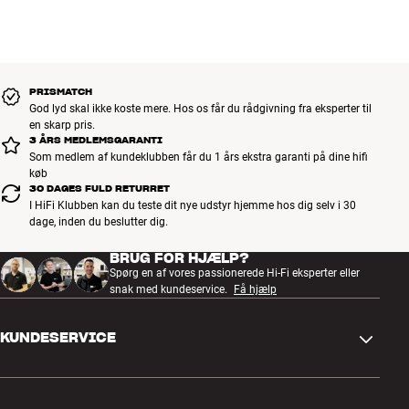
PRISMATCH
God lyd skal ikke koste mere. Hos os får du rådgivning fra eksperter til
en skarp pris.
3 ÅRS MEDLEMSGARANTI
Som medlem af kundeklubben får du 1 års ekstra garanti på dine hifi
køb
30 DAGES FULD RETURRET
I HiFi Klubben kan du teste dit nye udstyr hjemme hos dig selv i 30
dage, inden du beslutter dig.
BRUG FOR HJÆLP?
Spørg en af vores passionerede Hi-Fi eksperter eller
snak med kundeservice.
Få hjælp
KUNDESERVICE
Kontakt os