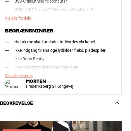
USB-C tilslutning til computer
HDMI/ARC til nem TV-lyd i digital topkvalitet
Vis alle fordele
BEGRÆNSNINGER
Højtalerne skal forbindes indbyrdes via kabel
Ikke indgang til analoge lydkilder, f.eks. pladespiller
Ikke Roon Ready
Ikke lydkontrol direkte på højtaleren
Vis alle ulemper
MORTEN
Frederiksberg Gl Kongevej
BESKRIVELSE