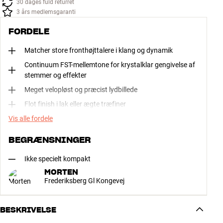
30 dages fuld returret
3 års medlemsgaranti
FORDELE
Matcher store fronthøjttalere i klang og dynamik
Continuum FST-mellemtone for krystalklar gengivelse af
stemmer og effekter
Meget velopløst og præcist lydbillede
Flot finish i lak eller ægte træfiner
Vis alle fordele
BEGRÆNSNINGER
Ikke specielt kompakt
MORTEN
Frederiksberg Gl Kongevej
BESKRIVELSE