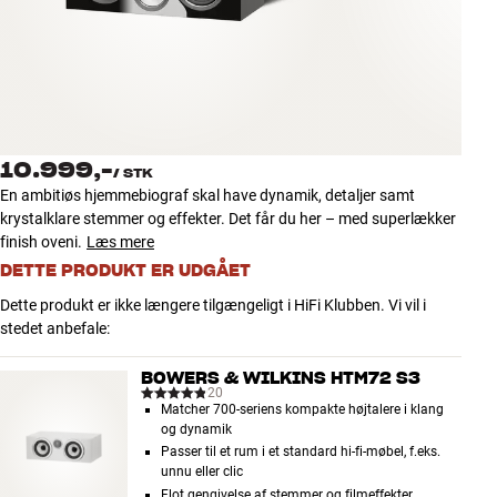
Tilbehør
INSPIRATION
MÆRKER
10.999,-
/
STK
NYHEDER
En ambitiøs hjemmebiograf skal have dynamik, detaljer samt
krystalklare stemmer og effekter. Det får du her – med superlækker
TILBUD
finish oveni.
Læs mere
DETTE PRODUKT ER UDGÅET
Find Butik
Dette produkt er ikke længere tilgængeligt i HiFi Klubben. Vi vil i
Kundeservice
stedet anbefale:
Log ind
Kundeservice
BOWERS & WILKINS HTM72 S3
Byg med Lyd
20
Matcher 700-seriens kompakte højtalere i klang
og dynamik
Passer til et rum i et standard hi-fi-møbel, f.eks.
unnu eller clic
Flot gengivelse af stemmer og filmeffekter