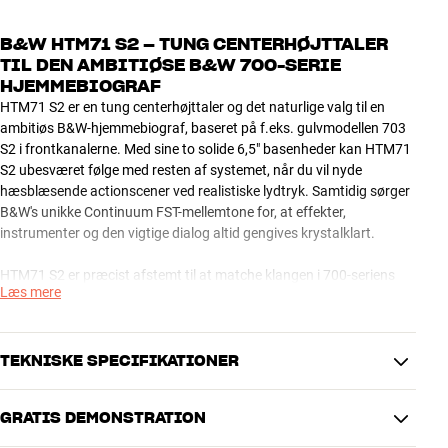
B&W HTM71 S2 – TUNG CENTERHØJTTALER
TIL DEN AMBITIØSE B&W 700-SERIE
HJEMMEBIOGRAF
HTM71 S2 er en tung centerhøjttaler og det naturlige valg til en
ambitiøs B&W-hjemmebiograf, baseret på f.eks. gulvmodellen 703
S2 i frontkanalerne. Med sine to solide 6,5" basenheder kan HTM71
S2 ubesværet følge med resten af systemet, når du vil nyde
hæsblæsende actionscener ved realistiske lydtryk. Samtidig sørger
B&W's unikke Continuum FST-mellemtone for, at effekter,
instrumenter og den vigtige dialog altid gengives krystalklart.
HTM71 S2 er præcist afstemt til at matche klangen i 700-seriens
Læs mere
gulvhøjttalere, og du kan derfor være sikker på, at du får et perfekt
sammenhængende lydbillede, som yder nutidens imponerende
højopløste filmlyd fuld retfærdighed.
TEKNISKE SPECIFIKATIONER
Finishen på HTM71 S2 er helt i top og vil falde naturligt ind i en
stilrent boligmiljø, uanset om du vælger versionen i ægte træfiner,
GRATIS DEMONSTRATION
sort højglans eller mat hvid lak. Frontgrillen monteres ved hjælp af
PRODUKTDATA
magneter, så du ikke skal se på grimme monteringshuller, hvis du