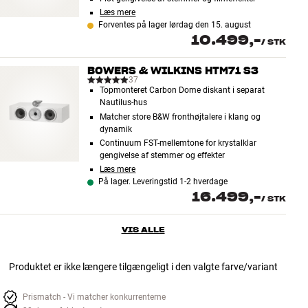
Læs mere
Forventes på lager lørdag den 15. august
10.499,-
/
STK
BOWERS & WILKINS HTM71 S3
37
Topmonteret Carbon Dome diskant i separat
Nautilus-hus
Matcher store B&W fronthøjtalere i klang og
dynamik
Continuum FST-mellemtone for krystalklar
gengivelse af stemmer og effekter
Læs mere
På lager. Leveringstid 1-2 hverdage
16.499,-
/
STK
VIS ALLE
Produktet er ikke længere tilgængeligt i den valgte farve/variant
Prismatch - Vi matcher konkurrenterne