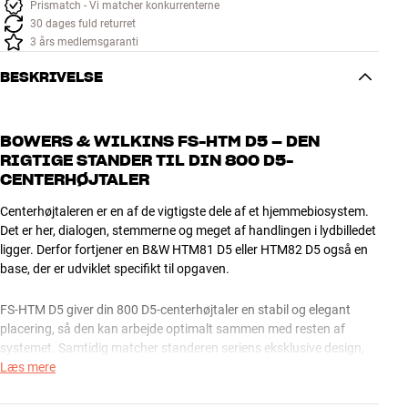
Prismatch - Vi matcher konkurrenterne
30 dages fuld returret
3 års medlemsgaranti
BESKRIVELSE
BOWERS & WILKINS FS-HTM D5 – DEN
RIGTIGE STANDER TIL DIN 800 D5-
CENTERHØJTALER
Centerhøjtaleren er en af de vigtigste dele af et hjemmebiosystem.
Det er her, dialogen, stemmerne og meget af handlingen i lydbilledet
ligger. Derfor fortjener en B&W HTM81 D5 eller HTM82 D5 også en
base, der er udviklet specifikt til opgaven.
FS-HTM D5 giver din 800 D5-centerhøjtaler en stabil og elegant
placering, så den kan arbejde optimalt sammen med resten af
systemet. Samtidig matcher standeren seriens eksklusive design,
så hele hjemmebioopsætningen fremstår lige så helstøbt visuelt,
Læs mere
som den lyder.