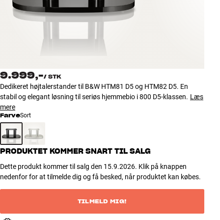
Tilbehør
INSPIRATION
MÆRKER
9.999,-
/
STK
NYHEDER
Dedikeret højtalerstander til B&W HTM81 D5 og HTM82 D5. En
stabil og elegant løsning til seriøs hjemmebio i 800 D5-klassen.
Læs
TILBUD
mere
Farve
Sort
Find Butik
Kundeservice
PRODUKTET KOMMER SNART TIL SALG
Log ind
Kundeservice
Dette produkt kommer til salg den 15.9.2026. Klik på knappen
Byg med Lyd
nedenfor for at tilmelde dig og få besked, når produktet kan købes.
TILMELD MIG!