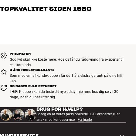
og brænder for den gode lyd til både musik og hjemmebio. Fortæl
TOPKVALITET SIDEN 1980
os, hvad du drømmer om – så finder vi den løsning, der passer
bedst til dig og dit budget
Alle HiFi Klubbens produkter til musik, hjemmebio og TV er
håndplukket kvalitet, der er bygget til at holde i årevis. Det er godt
for både din pengepung og miljøet.
BOOK EN EKSPERT
PRISMATCH
God lyd skal ikke koste mere. Hos os får du rådgivning fra eksperter til
en skarp pris.
3 ÅRS MEDLEMSGARANTI
Som medlem af kundeklubben får du 1 års ekstra garanti på dine hifi
køb
30 DAGES FULD RETURRET
I HiFi Klubben kan du teste dit nye udstyr hjemme hos dig selv i 30
dage, inden du beslutter dig.
BRUG FOR HJÆLP?
Spørg en af vores passionerede Hi-Fi eksperter eller
snak med kundeservice.
Få hjælp
KUNDESERVICE