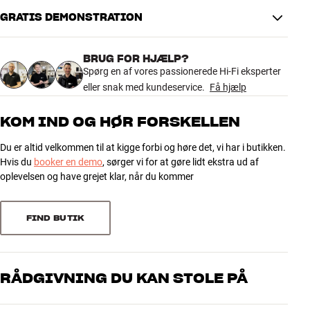
Glæd dig til september, hvor vi lancerer 800 Series Diamond D5 for
GRATIS DEMONSTRATION
alvor. Mere info er på vej.
BRUG FOR HJÆLP?
De nye 800 Series Diamond D5 kan opleves fra 15. september i
Spørg en af vores passionerede Hi-Fi eksperter
følgende HiFi Klubben butikker:
eller snak med kundeservice.
Få hjælp
København Aaboulevard | Aarhus Tilst | Aalborg City Syd | Odense
KOM IND OG HØR FORSKELLEN
Mere fra Bowers & Wilkins
Du er altid velkommen til at kigge forbi og høre det, vi har i butikken.
Hvis du
booker en demo
, sørger vi for at gøre lidt ekstra ud af
oplevelsen og have grejet klar, når du kommer
FIND BUTIK
RÅDGIVNING DU KAN STOLE PÅ
Vores medarbejdere er ægte entusiaster, som kender produkterne