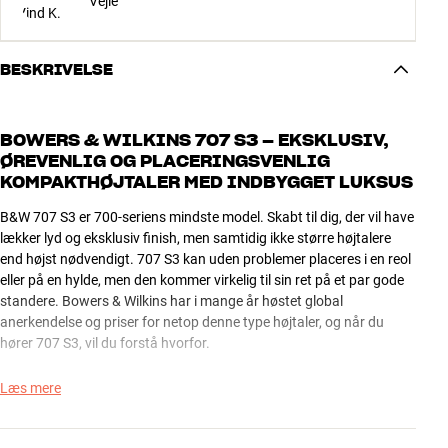
Vejle
BESKRIVELSE
BOWERS & WILKINS 707 S3 – EKSKLUSIV,
ØREVENLIG OG PLACERINGSVENLIG
KOMPAKTHØJTALER MED INDBYGGET LUKSUS
B&W 707 S3 er 700-seriens mindste model. Skabt til dig, der vil have
lækker lyd og eksklusiv finish, men samtidig ikke større højtalere
end højst nødvendigt. 707 S3 kan uden problemer placeres i en reol
eller på en hylde, men den kommer virkelig til sin ret på et par gode
standere. Bowers & Wilkins har i mange år høstet global
anerkendelse og priser for netop denne type højtaler, og når du
hører 707 S3, vil du forstå hvorfor.
Stemmer og instrumenter er detaljerige og ufarvede, så både
Læs mere
akustisk og elektrisk bliver en fornøjelse at lytte til. 707 S3 er ikke en
højtaler for ekstreme techno- eller rockentusiaster, men den