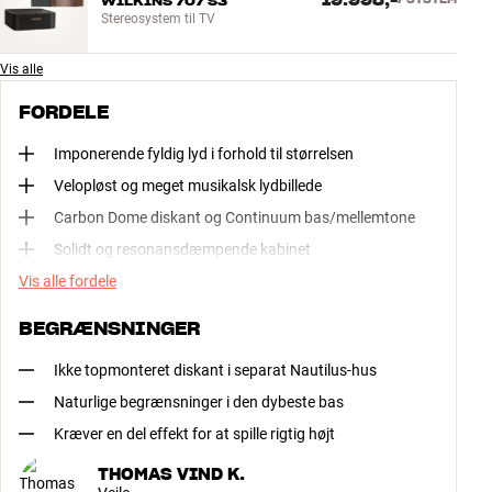
19.998,-
WILKINS 707 S3
Stereosystem til TV
Vis alle
FORDELE
Imponerende fyldig lyd i forhold til størrelsen
Velopløst og meget musikalsk lydbillede
Carbon Dome diskant og Continuum bas/mellemtone
Solidt og resonansdæmpende kabinet
Vis alle fordele
BEGRÆNSNINGER
Ikke topmonteret diskant i separat Nautilus-hus
Naturlige begrænsninger i den dybeste bas
Kræver en del effekt for at spille rigtig højt
THOMAS VIND K.