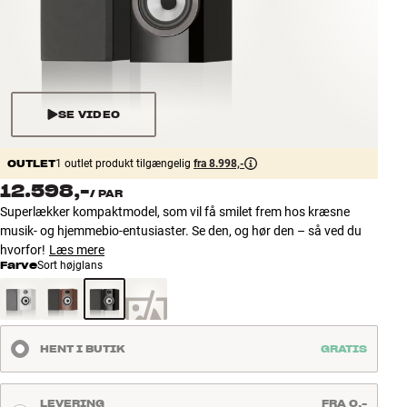
Tilbehør
INSPIRATION
MÆRKER
SE VIDEO
NYHEDER
OUTLET
1 outlet produkt tilgængelig
fra 8.998,-
12.598,-
/
PAR
TILBUD
Superlækker kompaktmodel, som vil få smilet frem hos kræsne
musik- og hjemmebio-entusiaster. Se den, og hør den – så ved du
Find Butik
hvorfor!
Læs mere
Kundeservice
Farve
Sort højglans
Log ind
Kundeservice
Byg med Lyd
HENT I BUTIK
GRATIS
LEVERING
FRA 0,-