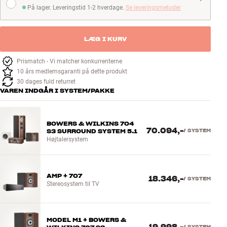
På lager. Leveringstid 1-2 hverdage.
Se leveringsmetoder
På lager. Leveringstid 1-2 hverdage
LÆG I KURV
Prismatch - Vi matcher konkurrenterne
10 års medlemsgaranti på dette produkt
30 dages fuld returret
VAREN INDGÅR I SYSTEM/PAKKE
BOWERS & WILKINS 704
70.094,-
S3 SURROUND SYSTEM 5.1
/
SYSTEM
Højtalersystem
AMP + 707
18.346,-
/
SYSTEM
Stereosystem til TV
MODEL M1 + BOWERS &
/
SYSTEM