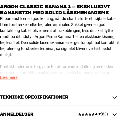
ARGON CLASSIC BANANA 1 – EKSKLUSIVT
BANANSTIK MED SOLID LÅSEMEKANISME
Et bananstik er en god løsning, når du skal tilslutte et højtalerkabel
til en forstærker- eller højtalerterminaler. Stikket giver en god
kontakt, og kablet bliver nemt at frakoble igen, hvis du skal flytte
rundt på dit udstyr. Argon Prime Banana 1 er en eksklusiv løsning i
høj kvalitet. Den solide låsemekanisme sørger for optimal kontakt til
højtaler- og forstærkerterminal, så signalet bliver overført bedst
muligt.
Kontaktfladerne er forgyldte for at forhindre, at iltning med tiden
ødelægger kontaktegenskaberne, og plastickappen giver en god
Læs mere
sikkerhed mod at kortslutte forstærkeren, hvis du har været uheldig
med monteringen eller kommer til at tabe en metalgenstand ned
over stikkene.
TEKNISKE SPECIFIKATIONER
Bemærk: for at forhindre uheld er terminalerne på forstærkere,
receivere og højtalere normalt blokeret med små plasticpropper.
ANMELDELSER
(
83
)
4.7
Disse skal lirkes ud med en meget lille skruetrækker eller en anden
DIMENSIONER OG DESIGN
spids genstand, inden du kan tilslutte bananstikkene.
Farve
Sort