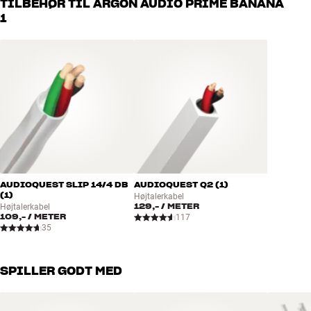
TILBEHØR TIL ARGON AUDIO PRIME BANANA
håndplukket kvalitet, der er bygget til at holde i årevis. Det er godt
1
for både din pengepung og miljøet.
BOOK EN EKSPERT
AUDIOQUEST SLIP 14/4 DB
AUDIOQUEST Q2 (1)
(1)
Højtalerkabel
129,-
/ METER
Højtalerkabel
109,-
/ METER
117
35
SPILLER GODT MED