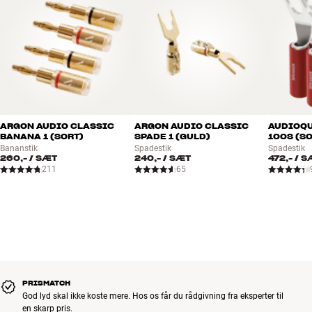
ARGON AUDIO CLASSIC
ARGON AUDIO CLASSIC
AUDIOQU
BANANA 1 (SORT)
SPADE 1 (GULD)
100S (S
Bananstik
Spadestik
Spadestik
260,-
/ SÆT
240,-
/ SÆT
472,-
/ S
211
65
PRISMATCH
God lyd skal ikke koste mere. Hos os får du rådgivning fra eksperter til
en skarp pris.