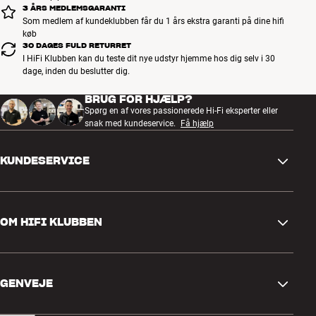
3 ÅRS MEDLEMSGARANTI
Som medlem af kundeklubben får du 1 års ekstra garanti på dine hifi
køb
30 DAGES FULD RETURRET
I HiFi Klubben kan du teste dit nye udstyr hjemme hos dig selv i 30
dage, inden du beslutter dig.
BRUG FOR HJÆLP?
Spørg en af vores passionerede Hi-Fi eksperter eller
snak med kundeservice.
Få hjælp
KUNDESERVICE
Kontakt os
OM HIFI KLUBBEN
Spørgsmål og svar
Retur og reklamation
Find butik
Fortryd ordre
GENVEJE
Om os
Levering