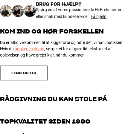
Model / Variant
Sort
BRUG FOR HJÆLP?
Mere fra Argon Audio
4.7
Vægt (kg)
Spørg en af vores passionerede Hi-Fi eksperter
0
Vægt emballage (kg)
eller snak med kundeservice.
0
Få hjælp
8 x 2,5 x 11 cm (bredde x højde x
83 anmeldelser
Mål (emballage)
dybde)
KOM IND OG HØR FORSKELLEN
Du er altid velkommen til at kigge forbi og høre det, vi har i butikken.
5
GENERELLE EGENSKABER
64
Hvis du
booker en demo
, sørger vi for at gøre lidt ekstra ud af
Bananstik til højtalerkabler
4
15
oplevelsen og have grejet klar, når du kommer
Forgyldte kontaktflader
3
4
Farver: Rød eller sort
2
0
FIND BUTIK
Sælges i sæt af fire styk
1
0
RÅDGIVNING DU KAN STOLE PÅ
Sorter efter
Vores medarbejdere er ægte entusiaster, som kender produkterne
og brænder for den gode lyd til både musik og hjemmebio. Fortæl
TOPKVALITET SIDEN 1980
os, hvad du drømmer om – så finder vi den løsning, der passer
bedst til dig og dit budget
Alle HiFi Klubbens produkter til musik, hjemmebio og TV er