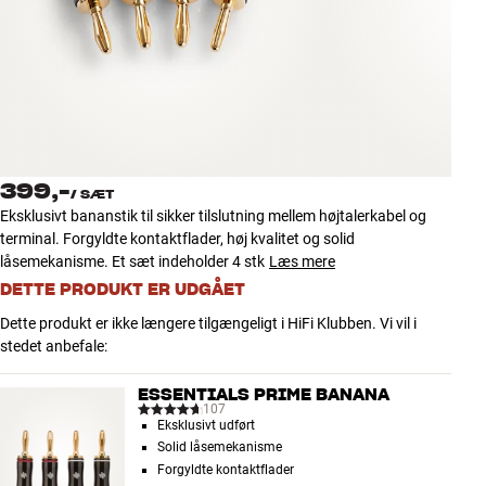
Tilbehør
INSPIRATION
MÆRKER
NYHEDER
399,-
/
SÆT
Eksklusivt bananstik til sikker tilslutning mellem højtalerkabel og
TILBUD
terminal. Forgyldte kontaktflader, høj kvalitet og solid
låsemekanisme. Et sæt indeholder 4 stk
Læs mere
DETTE PRODUKT ER UDGÅET
Find Butik
Kundeservice
Dette produkt er ikke længere tilgængeligt i HiFi Klubben. Vi vil i
Log ind
stedet anbefale:
Kundeservice
Byg med Lyd
ESSENTIALS PRIME BANANA
107
Eksklusivt udført
Solid låsemekanisme
Forgyldte kontaktflader