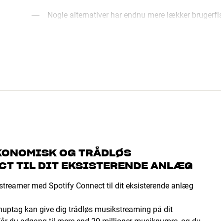
Nogle alternativer har endnu mere lækker brugerf
KONOMISK OG TRÅDLØS
T TIL DIT EKSISTERENDE ANLÆG
reamer med Spotify Connect til dit eksisterende anlæg
uptag kan give dig trådløs musikstreaming på dit