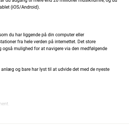
får du adgang til mere end 20 millioner musiknumre, og du
tablet (iOS/Android).
om du har liggende på din computer eller
tioner fra hele verden på internettet. Det store
dig også mulighed for at navigere via den medfølgende
t anlæg og bare har lyst til at udvide det med de nyeste
ment.