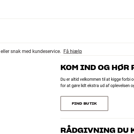
n Spotify app. Via Spotify Connect fungerer din smartphone og
 dig meget bedre batteritid og stabilitet i forhold til f.eks.
r eller snak med kundeservice.
Få hjælp
Spotify app, som du kender i forvejen.
KOM IND OG HØR
Du er altid velkommen til at kigge forbi o
for at gøre lidt ekstra ud af oplevelsen 
kken i gang med din smartphone for derefter at gå på
e fleksibel Spotify-oplevelse.
FIND BUTIK
RÅDGIVNING DU K