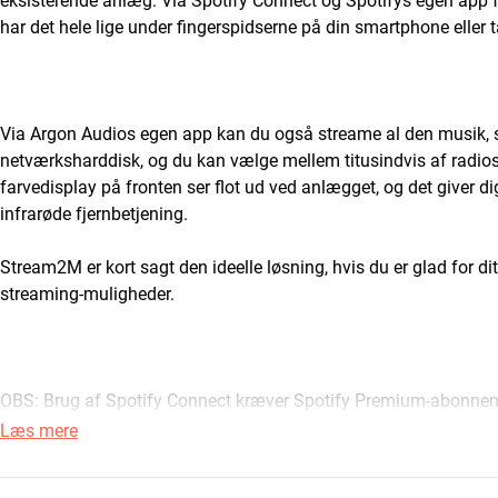
eksisterende anlæg. Via Spotify Connect og Spotifys egen app 
har det hele lige under fingerspidserne på din smartphone eller 
Via Argon Audios egen app kan du også streame al den musik, s
netværksharddisk, og du kan vælge mellem titusindvis af radiosta
farvedisplay på fronten ser flot ud ved anlægget, og det giver 
infrarøde fjernbetjening.
Stream2M er kort sagt den ideelle løsning, hvis du er glad for di
streaming-muligheder.
OBS: Brug af Spotify Connect kræver Spotify Premium-abonne
Læs mere