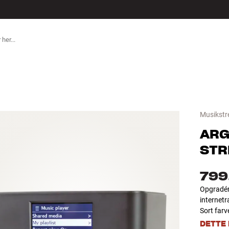
TILBEHØR
Musikstr
ARG
STR
799
Opgradér
internetr
Sort farv
DETTE