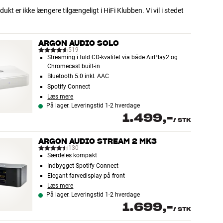
dukt er ikke længere tilgængeligt i HiFi Klubben. Vi vil i stedet
ARGON AUDIO SOLO
519
Streaming i fuld CD-kvalitet via både AirPlay2 og
Chromecast built-in
Bluetooth 5.0 inkl. AAC
Spotify Connect
Læs mere
På lager. Leveringstid 1-2 hverdage
1.499,-
/
STK
ARGON AUDIO STREAM 2 MK3
130
Særdeles kompakt
Indbygget Spotify Connect
Elegant farvedisplay på front
Læs mere
På lager. Leveringstid 1-2 hverdage
1.699,-
/
STK