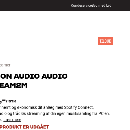
Kundeservice
Byg med Lyd
FIND BUTIK
LOG IND
KURV
INSPIRATION
MÆRKER
NYHEDER
TILBUD
eamer
ON AUDIO
AUDIO
EAM2M
,-
/
STK
 nemt og økonomisk dit anlæg med Spotify Connect,
adio og trådløs streaming af din egen musiksamling fra PC’en.
e.
Læs mere
 PRODUKT ER UDGÅET