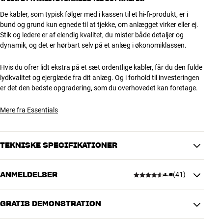
De kabler, som typisk følger med i kassen til et hi-fi-produkt, er i
bund og grund kun egnede til at tjekke, om anlægget virker eller ej.
Stik og ledere er af elendig kvalitet, du mister både detaljer og
dynamik, og det er hørbart selv på et anlæg i økonomiklassen.
Hvis du ofrer lidt ekstra på et sæt ordentlige kabler, får du den fulde
lydkvalitet og ejerglæde fra dit anlæg. Og i forhold til investeringen
er det den bedste opgradering, som du overhovedet kan foretage.
Mere fra Essentials
TEKNISKE SPECIFIKATIONER
ANMELDELSER
(
41
)
4.6
PRODUKTDATA
Kabellængde (m)
1
GRATIS DEMONSTRATION
4.6
DIMENSIONER OG DESIGN