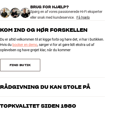
Farve
Hvid
BRUG FOR HJÆLP?
41 anmeldelser
Model / Variant
1 Meter
Spørg en af vores passionerede Hi-Fi eksperter
Vægt (kg)
0,07
eller snak med kundeservice.
Få hjælp
Vægt emballage (kg)
0,07
5
30
20,5 x 12 x 3 cm (bredde x højde
KOM IND OG HØR FORSKELLEN
Mål (emballage)
x dybde)
4
7
Du er altid velkommen til at kigge forbi og høre det, vi har i butikken.
3
2
Hvis du
booker en demo
, sørger vi for at gøre lidt ekstra ud af
GENERELLE EGENSKABER
2
1
oplevelsen og have grejet klar, når du kommer
Optisk digitalkabel
1
1
Tilslutning: S/PDIF (Toslink)
FIND BUTIK
Sorter efter
RÅDGIVNING DU KAN STOLE PÅ
Vores medarbejdere er ægte entusiaster, som kender produkterne
og brænder for den gode lyd til både musik og hjemmebio. Fortæl
TOPKVALITET SIDEN 1980
os, hvad du drømmer om – så finder vi den løsning, der passer
bedst til dig og dit budget