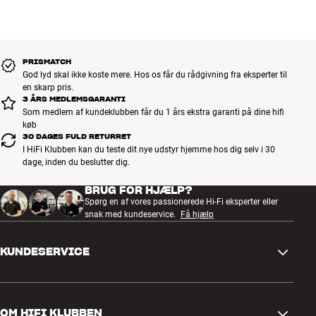
PRISMATCH
God lyd skal ikke koste mere. Hos os får du rådgivning fra eksperter til
en skarp pris.
3 ÅRS MEDLEMSGARANTI
Som medlem af kundeklubben får du 1 års ekstra garanti på dine hifi
køb
30 DAGES FULD RETURRET
I HiFi Klubben kan du teste dit nye udstyr hjemme hos dig selv i 30
dage, inden du beslutter dig.
BRUG FOR HJÆLP?
Spørg en af vores passionerede Hi-Fi eksperter eller
snak med kundeservice.
Få hjælp
KUNDESERVICE
Kontakt os
OM HIFI KLUBBEN