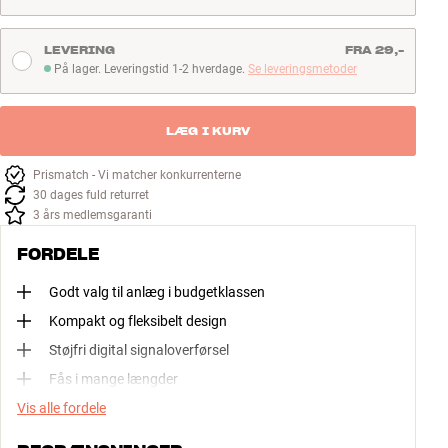
LEVERING
FRA 29,-
På lager. Leveringstid 1-2 hverdage.
Se leveringsmetoder
På lager. Leveringstid 1-2 hverdage
LÆG I KURV
Prismatch - Vi matcher konkurrenterne
30 dages fuld returret
3 års medlemsgaranti
FORDELE
Godt valg til anlæg i budgetklassen
Kompakt og fleksibelt design
Støjfri digital signaloverførsel
Fås i mange længder
Vis alle fordele