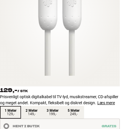
Tilbehør
INSPIRATION
MÆRKER
NYHEDER
TILBUD
Find Butik
Kundeservice
129,-
Log ind
/
STK
Kundeservice
Prisvenligt optisk digitalkabel til TV-lyd, musikstreamer, CD-afspiller
Byg med Lyd
og meget andet. Kompakt, fleksibelt og diskret design.
Læs mere
1 Meter
2 Meter
3 Meter
5 Meter
129,-
149,-
199,-
249,-
HENT I BUTIK
GRATIS