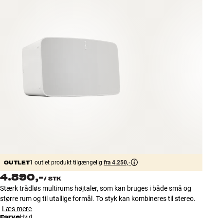
Tilbehør
INSPIRATION
MÆRKER
NYHEDER
TILBUD
Find Butik
Kundeservice
Log ind
OUTLET
Kundeservice
1 outlet produkt tilgængelig
fra 4.250,-
Byg med Lyd
4.890,-
/
STK
Stærk trådløs multirums højtaler, som kan bruges i både små og
større rum og til utallige formål. To styk kan kombineres til stereo.
Læs mere
Farve
Hvid