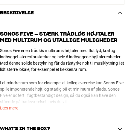
BESKRIVELSE
SONOS FIVE – STÆRK TRÅDLØS HØJTALER
MED MULTIRUM OG UTALLIGE MULIGHEDER
Sonos Five er en trådløs multirums højtaler med flot lyd, kraftig
indbygget stereoforstærker og hele 6 indbyggede højtalerenheder.
Med denne solide bestykning får du råstyrke nok til musiklytning i et
lidt større lokale, for eksempel et køkken/alrum.
I et mindre rum som for eksempel et kollegieværelse kan Sonos Five
spille imponerende højt, og stadig på et minimum af plads. Sonos
Five er udført i fugtbestandigt design, så du også kan have den
stående på badeværelset, hvis du vil.
Læs mere
Hvis du vil have endnu mere og bedre lyd, skal du bare sætte to
Sonos Five op i ’stereo mode’ – så finder systemet selv ud af at lave
højre og venstre kanal. Og hvis du supplerer med en trådløs Sonos
WHAT'S IN THE BOX?