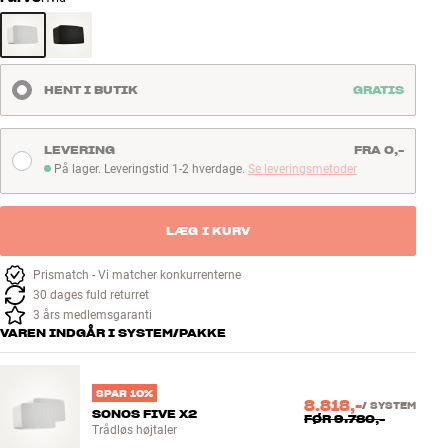
HENT I BUTIK
GRATIS
LEVERING
FRA 0,-
På lager. Leveringstid 1-2 hverdage.
Se leveringsmetoder
På lager. Leveringstid 1-2 hverdage
LÆG I KURV
Prismatch - Vi matcher konkurrenterne
30 dages fuld returret
3 års medlemsgaranti
VAREN INDGÅR I SYSTEM/PAKKE
SPAR 10%
8.818,-
/
SYSTEM
SONOS FIVE X2
FØR
9.780,-
Trådløs højtaler