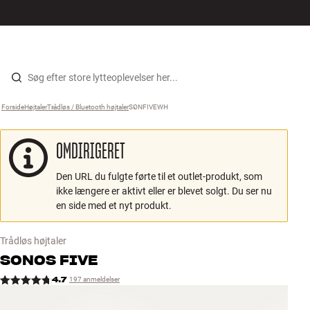
Hi-Fi
MENU
FIND BUTIK
LOG IND
KURV
Højtaler
Gå til indhold
Forside
Højtaler
›
Trådløs / Bluetooth højtaler
›
SONFIVEWH
›
Pladespiller
OMDIRIGERET
Høretelefoner
Den URL du fulgte førte til et outlet-produkt, som
Surround
ikke længere er aktivt eller er blevet solgt. Du ser nu
en side med et nyt produkt.
TV
Trådløs højtaler
Systemer
SONOS
FIVE
4.7
197 anmeldelser
Kabler