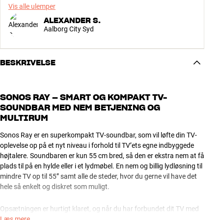
Vis alle ulemper
ALEXANDER S.
Aalborg City Syd
BESKRIVELSE
SONOS RAY – SMART OG KOMPAKT TV-
SOUNDBAR MED NEM BETJENING OG
MULTIRUM
Sonos Ray er en superkompakt TV-soundbar, som vil løfte din TV-
oplevelse op på et nyt niveau i forhold til TV’ets egne indbyggede
højtalere. Soundbaren er kun 55 cm bred, så den er ekstra nem at få
plads til på en hylde eller i et lydmøbel. En nem og billig lydløsning til
mindre TV op til 55” samt alle de steder, hvor du gerne vil have det
hele så enkelt og diskret som muligt.
Opsætningen er hurtigt klaret, og når du har forbundet dit TV med
det medfølgende optiske kabel, tænder Sonos Ray automatisk
Læs mere