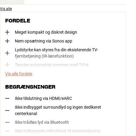
Vis alle
FORDELE
Meget kompakt og diskret design
Nem opsætning via Sonos app
Lydstyrke kan styres fra din eksisterende TV-
fjernbetjening (IR-lærefunktion)
Tænder automatisk sammen med TV’et
Vis alle fordele
BEGRÆNSNINGER
Ikke tilslutning via HDMI/eARC
Ikke indbygget surroundlyd og ingen dedikeret
centerkanal
Ikke trådløs lyd via Bluetooth
Ikke indbyggede mikrofoner til stemmestyring