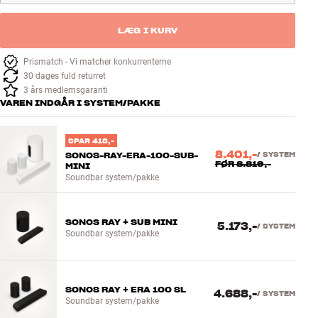
LÆG I KURV
Prismatch - Vi matcher konkurrenterne
30 dages fuld returret
3 års medlemsgaranti
VAREN INDGÅR I SYSTEM/PAKKE
SPAR 418,-
8.401,-
SONOS-RAY-ERA-100-SUB-
/
SYSTEM
FØR
8.819,-
MINI
Soundbar system/pakke
SONOS RAY + SUB MINI
5.173,-
/
SYSTEM
Soundbar system/pakke
SONOS RAY + ERA 100 SL
4.688,-
/
SYSTEM
Soundbar system/pakke