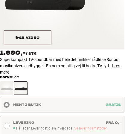
Tilbehør
INSPIRATION
MÆRKER
SE VIDEO
NYHEDER
1.690,-
/
STK
Superkompakt TV-soundbar med hele det unikke trådløse Sonos
TILBUD
musikunivers indbygget. En nem og billig vej til bedre TV-lyd.
Læs
mere
Farve
Sort
Find Butik
Kundeservice
Log ind
Kundeservice
HENT I BUTIK
GRATIS
Byg med Lyd
LEVERING
FRA 0,-
På lager. Leveringstid 1-2 hverdage.
Se leveringsmetoder
På lager. Leveringstid 1-2 hverdage