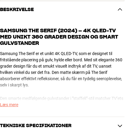
BESKRIVELSE
SAMSUNG THE SERIF (2024) – 4K QLED-TV
MED UNIKT 360 GRADER DESIGN OG SMART
GULVSTANDER
Samsung The Serif er et unikt 4K QLED-TV, som er designet til
fritstående placering på gulv, hylde eller bord. Med sit elegante 360
grader design får du et smukt visuelt indtryk af dit TV, uanset
hvilken vinkel du ser det fra. Den matte skærm på The Serif
absorberer effektivt refleksioner, så du får en tydelig seeroplevelse,
selv i skarpt lys.
Den smarte medfølgende gulvstander i ”staffeli”-stil matcher TV’ets
karakteristiske design og giver en stilfuld og funktionel løsning, hvor
Læs mere
du nemt kan flytte dit TV til en anden placering. Den brede
underkant gør det også muligt at stille TV’et direkte på en hylde eller
et bord uden separat bordstander. Unikt og utrolig fleksibelt.
TEKNISKE SPECIFIKATIONER