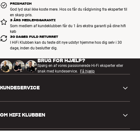
PRISMATCH
God lyd skal ikke koste mere. Hos os får du rådgivning fra eksperter til
en skarp pris.
3 ÅRS MEDLEMSGARANTI
Som medlem af kundeklubben får du 1 års ekstra garanti på dine hifi
køb
30 DAGES FULD RETURRET
I HiFi Klubben kan du teste dit nye udstyr hjemme hos dig selv i 30
dage, inden du beslutter dig.
BRUG FOR HJÆLP?
Spørg en af vores passionerede Hi-Fi eksperter eller
snak med kundeservice.
Få hjælp
KUNDESERVICE
Kontakt os
OM HIFI KLUBBEN
Spørgsmål og svar
Retur og reklamation
Find butik