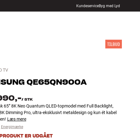
Kundeservice
Byg med Lyd
FIND BUTIK
LOG IND
KURV
INSPIRATION
MÆRKER
NYHEDER
TILBUD
D TV
MSUNG
QE65QN900A
990,-
/
STK
sk 65” 8K Neo Quantum QLED-topmodel med Full Backlight,
8K Dimming Pro, ultra-eksklusivt metaldesign og kun ét kabel
en!
Læs mere
Energimærke
 PRODUKT ER UDGÅET