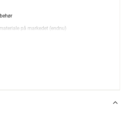
lbehør
teriale på markedet (endnu)