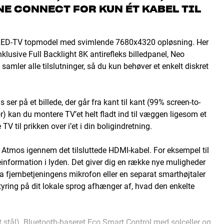
NE CONNECT FOR KUN ÉT KABEL TIL
ED-TV topmodel med svimlende 7680x4320 opløsning. Her
usive Full Backlight 8K antirefleks billedpanel, Neo
ler alle tilslutninger, så du kun behøver et enkelt diskret
r på et billede, der går fra kant til kant (99% screen-to-
r) kan du montere TV’et helt fladt ind til væggen ligesom et
TV til prikken over i’et i din boligindretning.
Atmos igennem det tilsluttede HDMI-kabel. For eksempel til
information i lyden. Det giver dig en række nye muligheder
a fjernbetjeningens mikrofon eller en separat smarthøjtaler
ring på dit lokale sprog afhænger af, hvad den enkelte
 stål). Bluetooth-baseret Eco Smart Control med solceller og