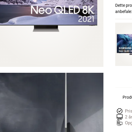
Dette pro
anbefale:
Produ
Pri
2 å
Opg