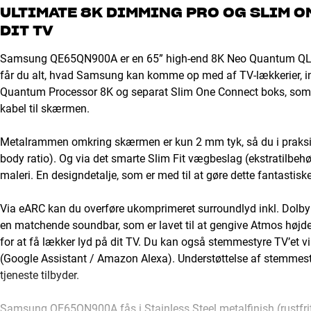
ULTIMATE 8K DIMMING PRO OG SLIM O
DIT TV
Samsung QE65QN900A er en 65” high-end 8K Neo Quantum QL
får du alt, hvad Samsung kan komme op med af TV-lækkerier, inkl
Quantum Processor 8K og separat Slim One Connect boks, som sam
kabel til skærmen.
Metalrammen omkring skærmen er kun 2 mm tyk, så du i praksis se
body ratio). Og via det smarte Slim Fit vægbeslag (ekstratilbehø
maleri. En designdetalje, som er med til at gøre dette fantastiske 
Via eARC kan du overføre ukomprimeret surroundlyd inkl. Dolby 
en matchende soundbar, som er lavet til at gengive Atmos højde
for at få lækker lyd på dit TV. Du kan også stemmestyre TV’et vi
(Google Assistant / Amazon Alexa). Understøttelse af stemmesty
tjeneste tilbyder.
Samsung QE65QN900A fås i Stainless Steel metalfinish (rustfrit