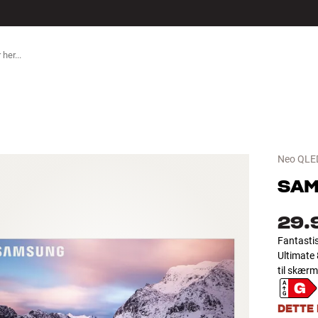
TILBEHØR
Neo QLE
SA
29.
Fantasti
Ultimate 
til skærm
DETTE