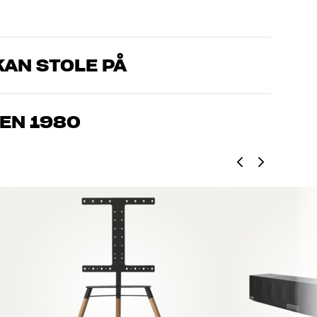
AN STOLE PÅ
, som kender produkterne og brænder for den gode lyd til både
drømmer om – så finder vi den løsning, der passer bedst til
EN 1980
jemmebio og TV er håndplukket kvalitet, der er bygget til at
pengepung og miljøet.