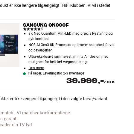
dukt er ikke længere tilgængeligt i HiFi Klubben. Vi vil i stedet
SAMSUNG QN990F
5
8K Neo Quantum Mini-LED med præcis lysstyring og
dyb kontrast
NQ8 AI Gen3 8K Processor optimerer skarphed, farver
og bevægelser
Ultra-eksklusivt rammeløst Infinity Air design med
mulighed for helt tæt vægmontering
Læs mere
På lager. Leveringstid 2-3 hverdage
39.999,-
/
STK
ktet er ikke længere tilgængeligt i den valgte farve/variant
smatch - Vi matcher konkurrenterne
rs garanti
rader din TV lyd