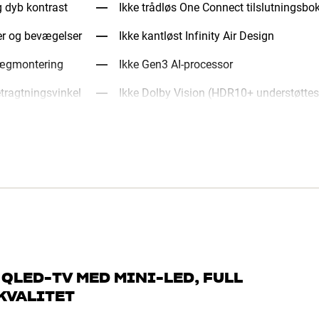
 dyb kontrast
Ikke trådløs One Connect tilslutningsbo
er og bevægelser
Ikke kantløst Infinity Air Design
vægmontering
Ikke Gen3 AI-processor
etragtningsvinkel
Ikke Dolby Vision (HDR10+ understøttes
QLED-TV MED MINI-LED, FULL
KVALITET