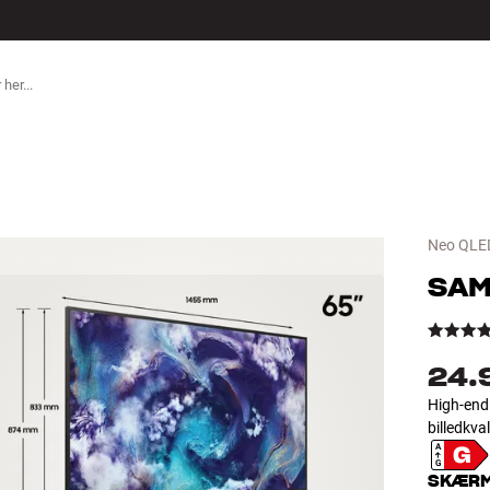
TILBEHØR
Neo QLE
SA
24.
High-end
billedkva
SKÆRM