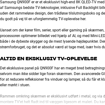
Samsung QN900F er er et eksklusivt high-end 8K QLED-TV med 
af Samsungs bedste TV-teknologier, inklusive Full Backlight bi
uden det rammeløse design, den trådløse tilslutningsboks og de
du godt på vej til en uforglemmelig TV-oplevelse her.
Uanset om der kører film, serier, sport eller gaming på skærmen,
processoren optimerer billedet ved hjælp af AI, og med Mini-LE
både i de dybeste skygger og de mest lysende højdepunkter. Den
strømforbruget, og det er absolut værd at tage med, især hvis d
ALTID EN EKSKLUSIV TV-OPLEVELSE
Det eksklusive panel på QN900F har en meget bred betragtningsvi
selvom man ikke sidder lige foran skærmen. Den avancerede Gla
for at reducere refleksioner fra vinduer og lamper, så du får et k
eller mørkt i stuen.
Rammen omkring skærmen er eksklusivt udført i metal, og via d
montere TV’et helt fladt ind til væggen ligesom et maleri. Du