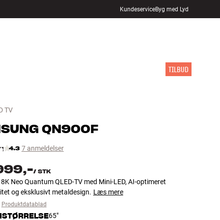
Kundeservice
Byg med Lyd
FIND BUTIK
LOG IND
KURV
INSPIRATION
MÆRKER
NYHEDER
TILBUD
D TV
MSUNG
QN900F
4.3
7 anmeldelser
999,-
/
STK
 8K Neo Quantum QLED-TV med Mini-LED, AI-optimeret
litet og eksklusivt metaldesign.
Læs mere
Produktdatablad
STØRRELSE
65"