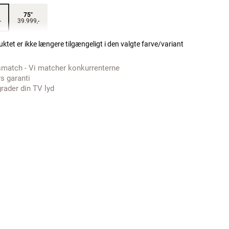
75"
-
39.999,-
ktet er ikke længere tilgængeligt i den valgte farve/variant
smatch - Vi matcher konkurrenterne
rs garanti
rader din TV lyd