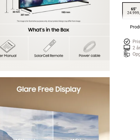
65"
24.999,
Produ
Pri
2 å
Opg