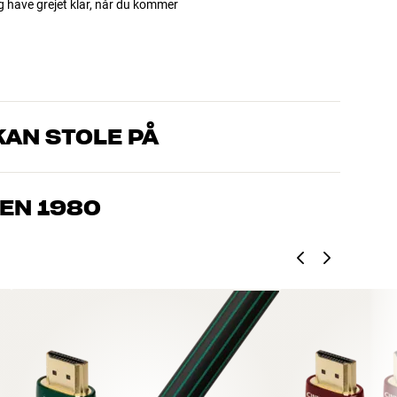
og have grejet klar, når du kommer
AN STOLE PÅ
, som kender produkterne og brænder for den gode lyd til både
drømmer om – så finder vi den løsning, der passer bedst til
EN 1980
jemmebio og TV er håndplukket kvalitet, der er bygget til at
pengepung og miljøet.