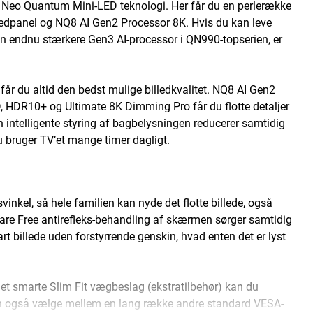
Neo Quantum Mini-LED teknologi. Her får du en perlerække
lledpanel og NQ8 AI Gen2 Processor 8K. Hvis du kan leve
n endnu stærkere Gen3 AI-processor i QN990-topserien, er
 får du altid den bedst mulige billedkvalitet. NQ8 AI Gen2
D, HDR10+ og Ultimate 8K Dimming Pro får du flotte detaljer
 intelligente styring af bagbelysningen reducerer samtidig
u bruger TV’et mange timer dagligt.
nkel, så hele familien kan nyde det flotte billede, også
re Free antirefleks-behandling af skærmen sørger samtidig
lart billede uden forstyrrende genskin, hvad enten det er lyst
et smarte Slim Fit vægbeslag (ekstratilbehør) kan du
 kan også vælge mellem en lang række andre standard VESA-