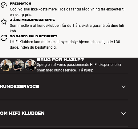
PRISMATCH
God lyd skal ikke koste mere. Hos os får du rådgivning fra eksperter til
en skarp pris.
3 ÅRS MEDLEMSGARANTI
Som medlem af kundeklubben får du 1 års ekstra garanti på dine hifi
køb
30 DAGES FULD RETURRET
I HiFi Klubben kan du teste dit nye udstyr hjemme hos dig selv i 30
dage, inden du beslutter dig.
BRUG FOR HJÆLP?
Spørg en af vores passionerede Hi-Fi eksperter eller
snak med kundeservice.
Få hjælp
KUNDESERVICE
Kontakt os
OM HIFI KLUBBEN
Spørgsmål og svar
Retur og reklamation
Find butik