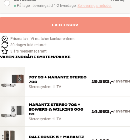
Læs mere
På lager. Leveringstid 1-2 hverdage.
Se leveringsmetoder
På lager. Leveringstid 1-2 hverdage
LÆG I KURV
Prismatch - Vi matcher konkurrenterne
30 dages fuld returret
3 års medlemsgaranti
VAREN INDGÅR I SYSTEM/PAKKE
707 S3 + MARANTZ STEREO
19.593,-
70S
/
SYSTEM
Stereosystem til TV
MARANTZ STEREO 70S +
BOWERS & WILKINS 606
14.993,-
/
SYSTEM
S3
Stereosystem til TV
DALI SONIK 5 + MARANTZ