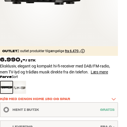
Tilbehør
INSPIRATION
MÆRKER
NYHEDER
OUTLET
2 outlet produkter tilgængelige
fra 6.470,-
6.990,-
/
STK
TILBUD
Eksklusiv, elegant og kompakt hi-fi-receiver med DAB/FM-radio,
nem TV-lyd og trådløs musik direkte fra din telefon.
Læs mere
Find Butik
Farve
Sort
Kundeservice
Log ind
Kundeservice
KØB MED DENON HOME 150 OG SPAR
Byg med Lyd
Køb dette produkt sammen med Denon Home 150, og spar 400 kr. 
HENT I BUTIK
GRATIS
på højtaleren. En nem måde at få god lyd med ind i endnu et rum - 
fx køkkenet, kontoret eller soveværelset.
LEVERING
FRA 0,-