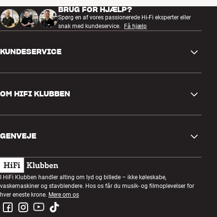
udmønter sig i en hørbart mere dynamisk og levende lyd.
BRUG FOR HJÆLP?
Mere fra Marantz
Spørg en af vores passionerede Hi-Fi eksperter eller
snak med kundeservice.
Få hjælp
KUNDESERVICE
Kontakt os
OM HIFI KLUBBEN
Spørgsmål og svar
Retur og reklamation
Find butik
Fortryd ordre
GENVEJE
Om os
Levering
Kundeklub
Gavekort
Handelsbetingelser
Lytteaften
I HiFi Klubben handler alting om lyd og billede – ikke køleskabe,
Byg med lyd
vaskemaskiner og stavblendere. Hos os får du musik- og filmoplevelser for
Privatlivspolitik
Konkurrencer
hver eneste krone.
Mere om os
Montering og installation
Job i HiFi Klubben