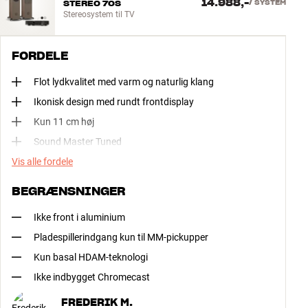
14.988,-
STEREO 70S
/
SYSTEM
Stereosystem til TV
FORDELE
Flot lydkvalitet med varm og naturlig klang
Ikonisk design med rundt frontdisplay
Kun 11 cm høj
Sound Master Tuned
Vis alle fordele
BEGRÆNSNINGER
Ikke front i aluminium
Pladespillerindgang kun til MM-pickupper
Kun basal HDAM-teknologi
Ikke indbygget Chromecast
FREDERIK M.