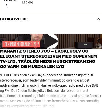
Esbjerg
BESKRIVELSE
MARANTZ STEREO 70S – EKSKLUSIV OG
ELEGANT STEREORECEIVER MED SUPERNEM
TV-LYD, TRÅDLØS HEOS MUSIKSTREAMING
OG VARM OG MUSIKALSK LYD
STEREO 70s er en eksklusiv, avanceret og smukt designet hi-fi-
stereoreceiver, som både fylder minimalt og giver dig alt det
nødvendige til din musik, inklusive indbygget radio med både DAB
og FM. Du får den flotte lydkvalitet, som du forventer fra et
traditionelt stereoanlæg i fuld bredde plus et hav af smarte finesser
oveni. Med en højde på kun 11 cm fremstår STEREO 70s samtidig
utrolig kompakt og elegant i din reol.