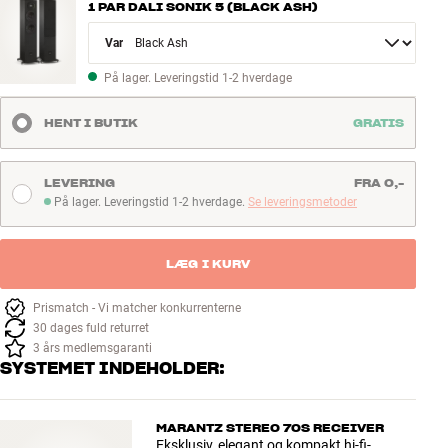
1 PAR DALI SONIK 5 (BLACK ASH)
Variant
På lager. Leveringstid 1-2 hverdage
HENT I BUTIK
GRATIS
LEVERING
FRA 0,-
På lager. Leveringstid 1-2 hverdage.
Se leveringsmetoder
På lager. Leveringstid 1-2 hverdage
LÆG I KURV
Prismatch - Vi matcher konkurrenterne
30 dages fuld returret
3 års medlemsgaranti
SYSTEMET INDEHOLDER:
MARANTZ STEREO 70S RECEIVER
Eksklusiv, elegant og kompakt hi-fi-