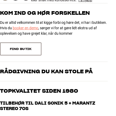
eller snak med kundeservice.
Få hjælp
produktsider.
5
247
KOM IND OG HØR FORSKELLEN
4
55
Du er altid velkommen til at kigge forbi og høre det, vi har i butikken.
3
10
Hvis du
booker en demo
, sørger vi for at gøre lidt ekstra ud af
2
0
oplevelsen og have grejet klar, når du kommer
1
2
FIND BUTIK
Sorter efter
RÅDGIVNING DU KAN STOLE PÅ
Vores medarbejdere er ægte entusiaster, som kender produkterne
og brænder for den gode lyd til både musik og hjemmebio. Fortæl
TOPKVALITET SIDEN 1980
os, hvad du drømmer om – så finder vi den løsning, der passer
bedst til dig og dit budget
Alle HiFi Klubbens produkter til musik, hjemmebio og TV er
TILBEHØR TIL DALI SONIK 5 + MARANTZ
håndplukket kvalitet, der er bygget til at holde i årevis. Det er godt
STEREO 70S
for både din pengepung og miljøet.
BOOK EN EKSPERT