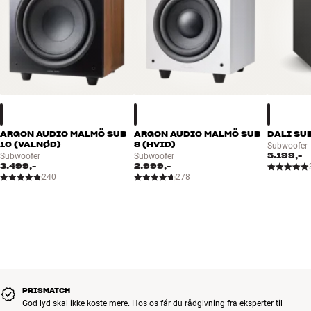
ARGON AUDIO MALMÖ SUB
ARGON AUDIO MALMÖ SUB
DALI SUB
10 (VALNØD)
8 (HVID)
Subwoofer
5.199,-
Subwoofer
Subwoofer
3.499,-
2.999,-
240
278
PRISMATCH
God lyd skal ikke koste mere. Hos os får du rådgivning fra eksperter til