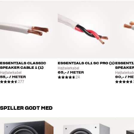
ESSENTIALS CLASSIC
ESSENTIALS CL1 SC PRO (1)
ESSENTI
SPEAKER CABLE 1 (1)
SPEAKER 
Højtalerkabel
65,-
/ METER
Højtalerkabel
Højtalerkab
55,-
/ METER
90,-
/ M
24
277
SPILLER GODT MED