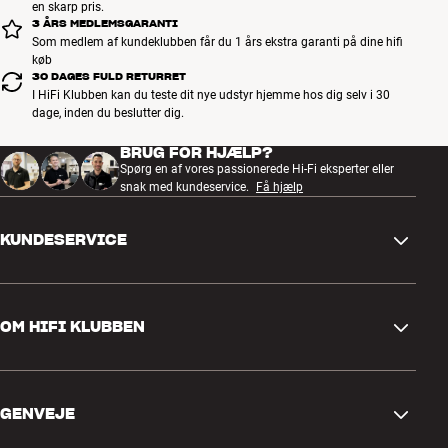
en skarp pris.
3 ÅRS MEDLEMSGARANTI
Som medlem af kundeklubben får du 1 års ekstra garanti på dine hifi
køb
30 DAGES FULD RETURRET
I HiFi Klubben kan du teste dit nye udstyr hjemme hos dig selv i 30
dage, inden du beslutter dig.
BRUG FOR HJÆLP?
Spørg en af vores passionerede Hi-Fi eksperter eller
snak med kundeservice.
Få hjælp
KUNDESERVICE
Kontakt os
OM HIFI KLUBBEN
Spørgsmål og svar
Retur og reklamation
Find butik
Fortryd ordre
GENVEJE
Om os