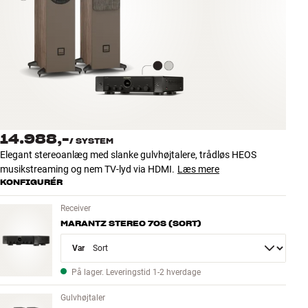
Tilbehør
INSPIRATION
MÆRKER
NYHEDER
14.988,-
/
SYSTEM
TILBUD
Elegant stereoanlæg med slanke gulvhøjtalere, trådløs HEOS
musikstreaming og nem TV-lyd via HDMI.
Læs mere
KONFIGURÉR
Find Butik
Kundeservice
Receiver
Log ind
MARANTZ STEREO 70S (SORT)
Kundeservice
Byg med Lyd
Variant
På lager. Leveringstid 1-2 hverdage
Gulvhøjtaler