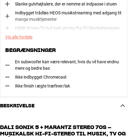
Slanke gulvhøjtalere, der er nemme at indpasse i stuen
Indbygget trådløs HEOS musikstreaming med adgang til
mange musiktjenester
HDMI til nem TV-lyd med styring fra TV-fjernbetjeningen
Vis alle fordele
BEGRÆNSNINGER
En subwoofer kan være relevant, hvis du vil have endnu
mere og bedre bas
Ikke indbygget Chromecast
Ikke finish i ægte træfiner/lak
BESKRIVELSE
DALI SONIK 5 + MARANTZ STEREO 70S –
MUSIKALSK HI-FI-STEREO TIL MUSIK, TV OG