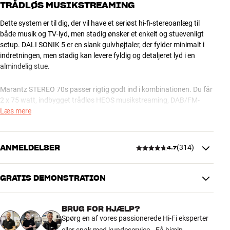
TRÅDLØS MUSIKSTREAMING
Dette system er til dig, der vil have et seriøst hi-fi-stereoanlæg til
både musik og TV-lyd, men stadig ønsker et enkelt og stuevenligt
setup. DALI SONIK 5 er en slank gulvhøjtaler, der fylder minimalt i
indretningen, men stadig kan levere fyldig og detaljeret lyd i en
almindelig stue.
Marantz STEREO 70s passer rigtig godt ind i kombinationen. Du får
2 x 75 watt, indbygget trådløs HEOS musikstreaming, DAB/FM-
radio, pladespillerindgang og HDMI til TV-lyd, så anlægget kan
Læs mere
samle både musik, film, serier og gaming i én elegant løsning. Du
styrer lyden fra TV’et med din eksisterende TV-fjernbetjening, og
anlægget tænder og slukker automatisk sammen med TV’et.
ANMELDELSER
(
314
)
4.7
SONIK 5 bruger to 5,25” bas/mellemtone-enheder med DALIs
eksklusive SMC-magnetsystem og en 29 mm softdome-diskant, så
GRATIS DEMONSTRATION
4.7
du får en åben og balanceret lyd med god bas i forhold til
størrelsen. Resultatet er et fleksibelt anlæg, der både kan give
BRUG FOR HJÆLP?
musikken mere liv og løfte TV-lyden langt over niveauet fra en
314 anmeldelser
Spørg en af vores passionerede Hi-Fi eksperter
almindelig soundbar. Læs mere om de enkelte produkter på deres