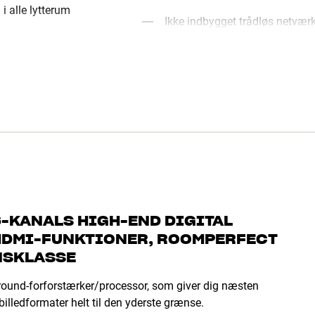
i alle lytterum
Ikke indbygget trådløs netværks
-KANALS HIGH-END DIGITAL
HDMI-FUNKTIONER, ROOMPERFECT
NSKLASSE
round-forforstærker/processor, som giver dig næsten
lledformater helt til den yderste grænse.