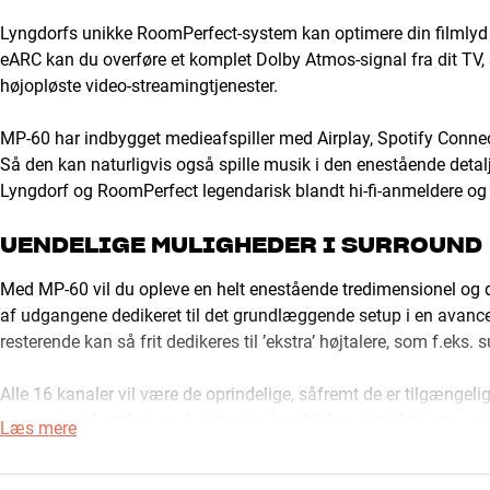
Lyngdorfs unikke RoomPerfect-system kan optimere din filmlyd ti
eARC kan du overføre et komplet Dolby Atmos-signal fra dit TV, 
højopløste video-streamingtjenester.
MP-60 har indbygget medieafspiller med Airplay, Spotify Connec
Så den kan naturligvis også spille musik i den enestående detalj
Lyngdorf og RoomPerfect legendarisk blandt hi-fi-anmeldere og 
UENDELIGE MULIGHEDER I SURROUND
Med MP-60 vil du opleve en helt enestående tredimensionel og 
af udgangene dedikeret til det grundlæggende setup i en avanc
resterende kan så frit dedikeres til ’ekstra’ højtalere, som f.eks.
Alle 16 kanaler vil være de oprindelige, såfremt de er tilgængelig
en upmixer. I praksis er det næsten kun kildematerialet, som sæ
Læs mere
baseret på Dolby Atmos, Auro-3D eller DTS:X.