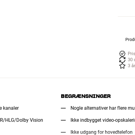
Produ
Pri
30 
3 å
BEGRÆNSNINGER
ge kanaler
Nogle alternativer har flere m
DR/HLG/Dolby Vision
Ikke indbygget video-opskaler
Ikke udgang for hovedtelefon