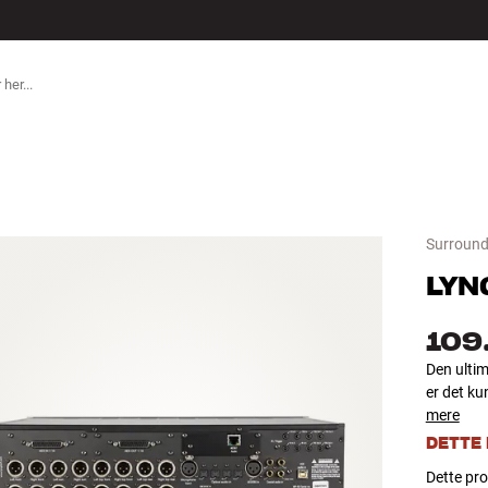
TILBEHØR
Surround
LYN
109
Den ulti
er det ku
mere
DETTE
Dette pro