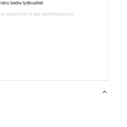
ndnu bedre lydkvalitet
d subwoofer til den allerdybeste bas