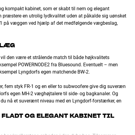
t og kompakt kabinet, som er skabt til nem og elegant
 præstere en utrolig lydkvalitet uden at påkalde sig uønsket
-1 på væggen ved hjælp af det medfølgende vægbeslag,
NLÆG
vil den være et strålende match til både højkvalitets
r eksempel POWERNODE2 fra Bluesound. Eventuelt – men
 eksempel Lyngdorfs egen matchende BW-2.
r, fem styk FR-1 og en eller to subwoofere give dig suveræn
rfs egen MH-2 væghøjtalere til side- og bagkanaler. Og
an du nå et suverænt niveau med en Lyngdorf-forstærker, en
 FLADT OG ELEGANT KABINET TIL