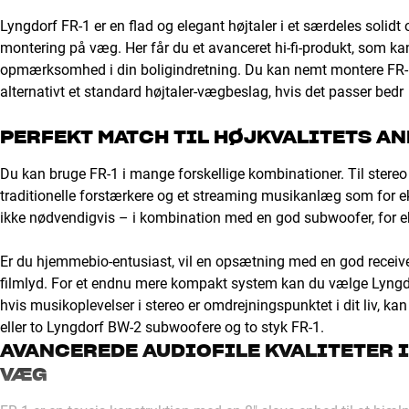
Lyngdorf FR-1 er en flad og elegant højtaler i et særdeles solid
montering på væg. Her får du et avanceret hi-fi-produkt, som kan
opmærksomhed i din boligindretning. Du kan nemt montere FR
alternativt et standard højtaler-vægbeslag, hvis det passer bedr
PERFEKT MATCH TIL HØJKVALITETS A
Du kan bruge FR-1 i mange forskellige kombinationer. Til stereo 
traditionelle forstærkere og et streaming musikanlæg som fo
ikke nødvendigvis – i kombination med en god subwoofer, for
Er du hjemmebio-entusiast, vil en opsætning med en god receive
filmlyd. For et endnu mere kompakt system kan du vælge Lyngdo
hvis musikoplevelser i stereo er omdrejningspunktet i dit liv, k
eller to Lyngdorf BW-2 subwoofere og to styk FR-1.
AVANCEREDE AUDIOFILE KVALITETER I
VÆG