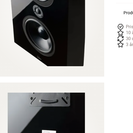
Produ
Pri
10 
30 
3 å