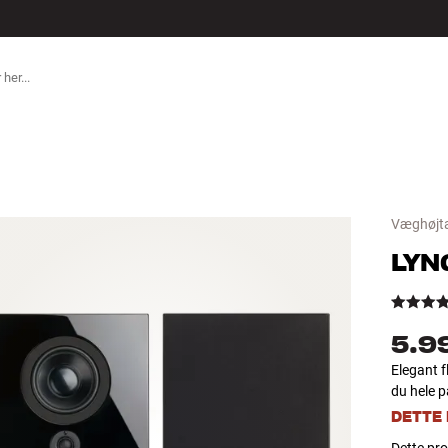
TILBEHØR
Væghøjta
LYN
5.9
Elegant fl
du hele p
DETTE