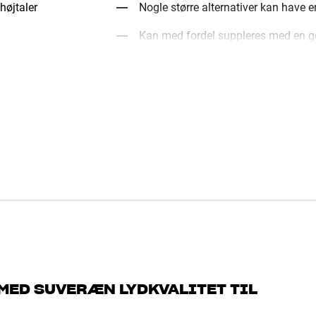
højtaler
Nogle større alternativer kan have e
Kan med fordel suppleres med en go
MED SUVERÆN LYDKVALITET TIL