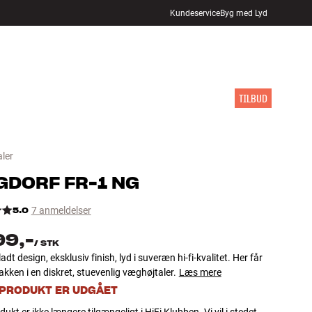
Kundeservice
Byg med Lyd
FIND BUTIK
LOG IND
KURV
INSPIRATION
MÆRKER
NYHEDER
TILBUD
ler
GDORF
FR-1 NG
5.0
7 anmeldelser
99,-
/
STK
adt design, eksklusiv finish, lyd i suveræn hi-fi-kvalitet. Her får
akken i en diskret, stuevenlig væghøjtaler.
Læs mere
 PRODUKT ER UDGÅET