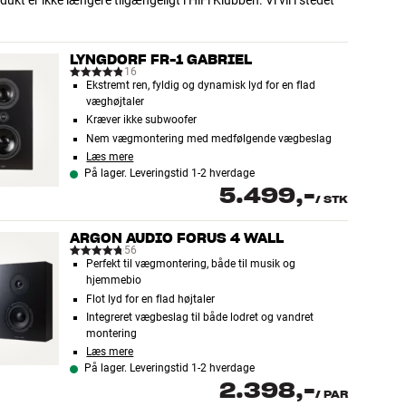
dukt er ikke længere tilgængeligt i HiFi Klubben. Vi vil i stedet
LYNGDORF FR-1 GABRIEL
16
Ekstremt ren, fyldig og dynamisk lyd for en flad
væghøjtaler
Kræver ikke subwoofer
Nem vægmontering med medfølgende vægbeslag
Læs mere
På lager. Leveringstid 1-2 hverdage
5.499,-
/
STK
ARGON AUDIO FORUS 4 WALL
56
Perfekt til vægmontering, både til musik og
hjemmebio
Flot lyd for en flad højtaler
Integreret vægbeslag til både lodret og vandret
montering
Læs mere
På lager. Leveringstid 1-2 hverdage
2.398,-
/
PAR