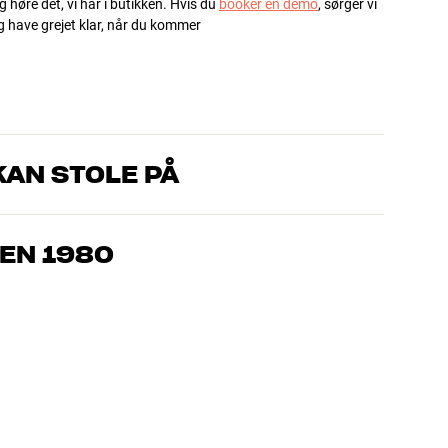
g høre det, vi har i butikken. Hvis du
booker en demo
, sørger vi
og have grejet klar, når du kommer
AN STOLE PÅ
, som kender produkterne og brænder for den gode lyd til både
drømmer om – så finder vi den løsning, der passer bedst til
EN 1980
jemmebio og TV er håndplukket kvalitet, der er bygget til at
pengepung og miljøet.