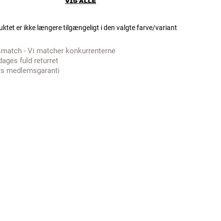
VIS ALLE
ktet er ikke længere tilgængeligt i den valgte farve/variant
smatch - Vi matcher konkurrenterne
dages fuld returret
rs medlemsgaranti