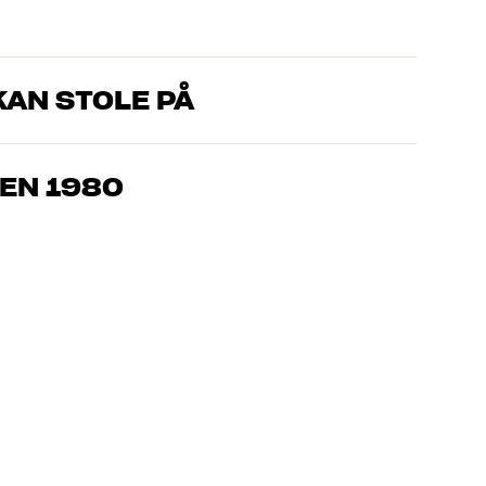
AN STOLE PÅ
, som kender produkterne og brænder for den gode lyd til både
drømmer om – så finder vi den løsning, der passer bedst til
EN 1980
jemmebio og TV er håndplukket kvalitet, der er bygget til at
pengepung og miljøet.