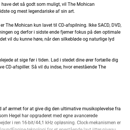
il have det så godt som muligt, vil The Mohican
idste og mest legendariske af sin art.
er The Mohican kun lavet til CD-afspilning. Ikke SACD, DVD,
ingen og derfor i sidste ende fjerner fokus på den optimale
 det vil du kunne høre, når den silkebløde og naturlige lyd
ede at sige før i tiden. Lad i stedet dine ører fortælle dig
ve CD-afspiller. Så vil du indse, hvor enestående The
 af ærmet for at give dig den ultimative musikoplevelse fra
ev, som Hegel har opgraderet med egne avancerede
ejder i ren 16-bit/44,1 kHz opløsning. Clock-mekanismen er
oundEngine-teknologi for et enestående lavt jitter-niveau.