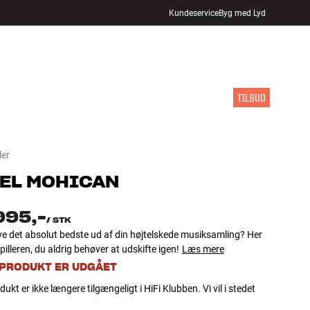
Kundeservice
Byg med Lyd
FIND BUTIK
LOG IND
KURV
INSPIRATION
MÆRKER
NYHEDER
TILBUD
ler
EL
MOHICAN
995,-
/
STK
ve det absolut bedste ud af din højtelskede musiksamling? Her
pilleren, du aldrig behøver at udskifte igen!
Læs mere
 PRODUKT ER UDGÅET
dukt er ikke længere tilgængeligt i HiFi Klubben. Vi vil i stedet