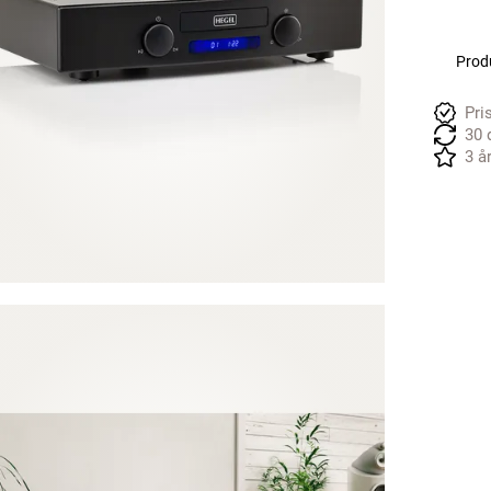
Produ
Pri
30 
3 å