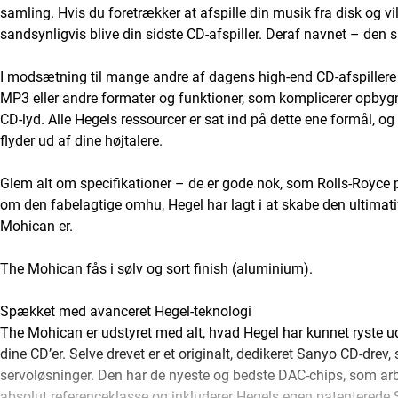
samling. Hvis du foretrækker at afspille din musik fra disk og v
sandsynligvis blive din sidste CD-afspiller. Deraf navnet – den s
I modsætning til mange andre af dagens high-end CD-afspillere 
MP3 eller andre formater og funktioner, som komplicerer opbygn
CD-lyd. Alle Hegels ressourcer er sat ind på dette ene formål, og
flyder ud af dine højtalere.
Glem alt om specifikationer – de er gode nok, som Rolls-Royce plej
om den fabelagtige omhu, Hegel har lagt i at skabe den ultimati
Mohican er.
The Mohican fås i sølv og sort finish (aluminium).
Spækket med avanceret Hegel-teknologi
The Mohican er udstyret med alt, hvad Hegel har kunnet ryste ud
dine CD’er. Selve drevet er et originalt, dedikeret Sanyo CD-dr
servoløsninger. Den har de nyeste og bedste DAC-chips, som arb
absolut referenceklasse og inkluderer Hegels egen patenterede S