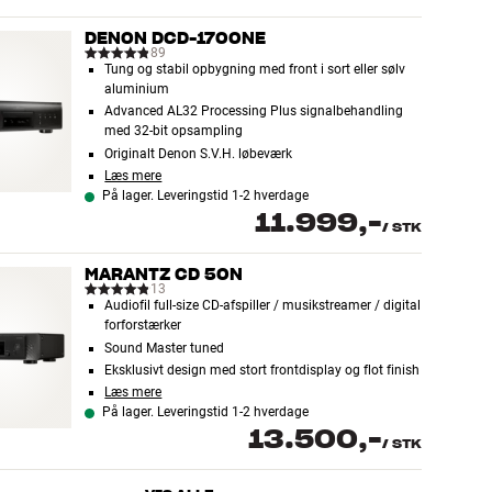
DENON DCD-1700NE
89
Tung og stabil opbygning med front i sort eller sølv
aluminium
Advanced AL32 Processing Plus signalbehandling
med 32-bit opsampling
Originalt Denon S.V.H. løbeværk
Læs mere
På lager. Leveringstid 1-2 hverdage
11.999,-
/
STK
MARANTZ CD 50N
13
Audiofil full-size CD-afspiller / musikstreamer / digital
forforstærker
Sound Master tuned
Eksklusivt design med stort frontdisplay og flot finish
Læs mere
På lager. Leveringstid 1-2 hverdage
13.500,-
/
STK