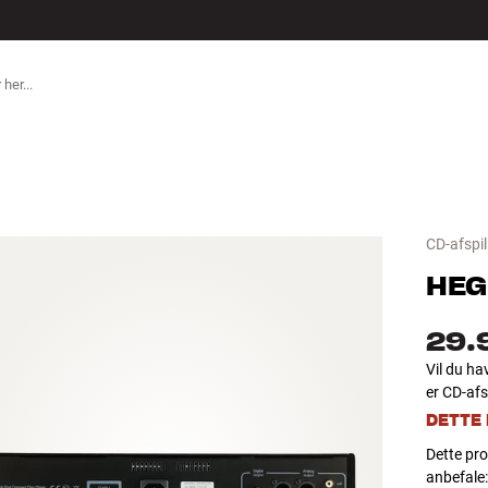
TILBEHØR
CD-afspil
HEG
29.
Vil du ha
er CD-afs
DETTE
Dette pro
anbefale: