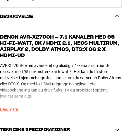
BESKRIVELSE
DENON AVR-X2700H – 7.1 KANALER MED 95
HI-FI-WATT, 8K / HDMI 2.1, HEOS MULTIRUM,
AIRPLAY 2, DOLBY ATMOS, DTS:X OG 2 X
HDMI-UD
AVR-X2700H er en avanceret og alsidig 7.1-kanals surround-
receiver med 95 strømstærke hi-fi-watt*. Her kan du få store
oplevelser i hjemmebiografen, uanset om du satser på Dolby Atmos
eller DTS:X. Og med to HDMI-udgange og højkvalitets
videobehandling kan du drive f.eks. TV og projektor i optimal
kvalitet samtidigt.
Din musik bliver også grundigt forkælet med indbygget HEOS
Læs mere
multirum (inkl. internetradio), Spotify Connect, AirPlay 2 og tovejs
Bluetooth-funktion, så du også kan nyde dine trådløse
høretelefoner sammen med receiveren. AVR-X2700H kan kort sagt
TEKNISKE SPECIFIKATIONER