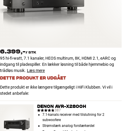
Tilbehør
INSPIRATION
MÆRKER
NYHEDER
6.399,-
/
STK
95 hi-fi-watt, 7.1 kanaler, HEOS multirum, 8K, HDMI 2.1, eARC og
TILBUD
indgang til pladespiller. En lækker løsning til både hjemmebio og
trådløs musik.
Læs mere
DETTE PRODUKT ER UDGÅET
Find Butik
Kundeservice
Dette produkt er ikke længere tilgængeligt i HiFi Klubben. Vi vil i
Log ind
stedet anbefale:
Kundeservice
Byg med Lyd
DENON AVR-X2800H
387
7.1-kanals receiver med tilslutning for 2
subwoofere
Strømstærk analog forstærkerdel