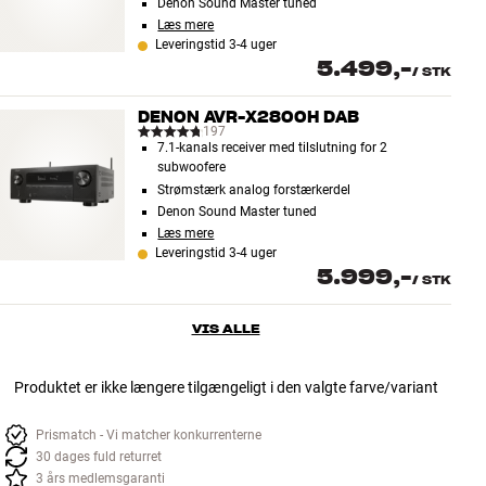
Denon Sound Master tuned
Læs mere
Leveringstid 3-4 uger
5.499,-
/
STK
DENON AVR-X2800H DAB
197
7.1-kanals receiver med tilslutning for 2
subwoofere
Strømstærk analog forstærkerdel
Denon Sound Master tuned
Læs mere
Leveringstid 3-4 uger
5.999,-
/
STK
VIS ALLE
Produktet er ikke længere tilgængeligt i den valgte farve/variant
Prismatch - Vi matcher konkurrenterne
30 dages fuld returret
3 års medlemsgaranti