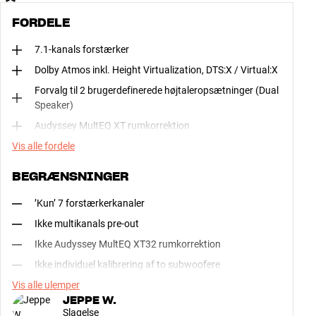
FORDELE
7.1-kanals forstærker
Dolby Atmos inkl. Height Virtualization, DTS:X / Virtual:X
Forvalg til 2 brugerdefinerede højtaleropsætninger (Dual
Speaker)
Audyssey MultEQ XT rumkorrektion
Vis alle fordele
BEGRÆNSNINGER
’Kun’ 7 forstærkerkanaler
Ikke multikanals pre-out
Ikke Audyssey MultEQ XT32 rumkorrektion
Ikke individuel kalibrering af to subwoofere
Vis alle ulemper
JEPPE W.
Slagelse