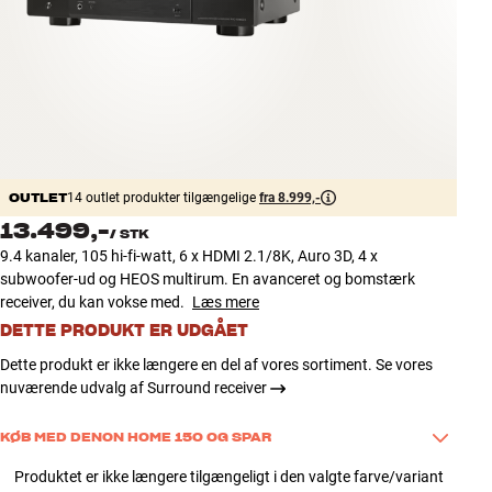
Tilbehør
INSPIRATION
MÆRKER
NYHEDER
OUTLET
14 outlet produkter tilgængelige
fra 8.999,-
13.499,-
/
STK
TILBUD
9.4 kanaler, 105 hi-fi-watt, 6 x HDMI 2.1/8K, Auro 3D, 4 x
subwoofer-ud og HEOS multirum. En avanceret og bomstærk
Find Butik
receiver, du kan vokse med.
Læs mere
Kundeservice
DETTE PRODUKT ER UDGÅET
Log ind
Dette produkt er ikke længere en del af vores sortiment. Se vores
Kundeservice
nuværende udvalg af Surround receiver
Byg med Lyd
KØB MED DENON HOME 150 OG SPAR
Køb dette produkt sammen med Denon Home 150, og spar 400 kr. 
Produktet er ikke længere tilgængeligt i den valgte farve/variant