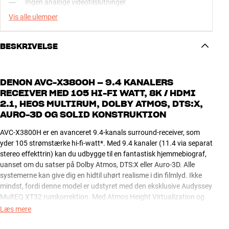
Ingen analoge videotilslutninger
Vis alle ulemper
BESKRIVELSE
DENON AVC-X3800H – 9.4 KANALERS
RECEIVER MED 105 HI-FI WATT, 8K / HDMI
2.1, HEOS MULTIRUM, DOLBY ATMOS, DTS:X,
AURO-3D OG SOLID KONSTRUKTION
AVC-X3800H er en avanceret 9.4-kanals surround-receiver, som
yder 105 strømstærke hi-fi-watt*. Med 9.4 kanaler (11.4 via separat
stereo effekttrin) kan du udbygge til en fantastisk hjemmebiograf,
uanset om du satser på Dolby Atmos, DTS:X eller Auro-3D. Alle
systemerne kan give dig en hidtil uhørt realisme i din filmlyd. Ikke
mindst, fordi denne model er udstyret med den eksklusive Audyssey
MultEQ XT32 rumkorrektion. Med Atmos Height Virtualization og
DTS Virtual:X oveni kan du endda få højdefornemmelse i lyden,
Læs mere
uden at du behøver installere højtalere i loftet.