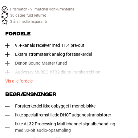
på højtaleren. En nem måde at få god lyd med ind i endnu et rum - 
fx køkkenet, kontoret eller soveværelset.
Prismatch - Vi matcher konkurrenterne
30 dages fuld returret
Læs mere
3 års medlemsgaranti
FORDELE
9.4-kanals receiver med 11.4 pre-out
Ekstra strømstærk analog forstærkerdel
Denon Sound Master tuned
Audyssey MultEQ XT32 digital rumkorrektion
Vis alle fordele
BEGRÆNSNINGER
Forstærkerdel ikke opbygget i monoblokke
Ikke specialfremstillede DHCT-udgangstransistorer
Ikke AL32 Processing Multichannel signalbehandling
med 32-bit audio-opsampling