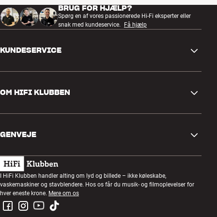
højtalerens levetid.
BRUG FOR HJÆLP?
Spørg en af vores passionerede Hi-Fi eksperter eller
Mere fra DALI
snak med kundeservice.
Få hjælp
KUNDESERVICE
Kontakt os
OM HIFI KLUBBEN
Spørgsmål og svar
Retur og reklamation
Find butik
Fortryd ordre
GENVEJE
Om os
Levering
Kundeklub
Gavekort
Handelsbetingelser
Lytteaften
I HiFi Klubben handler alting om lyd og billede – ikke køleskabe,
Byg med lyd
vaskemaskiner og stavblendere. Hos os får du musik- og filmoplevelser for
Privatlivspolitik
Konkurrencer
hver eneste krone.
Mere om os
Montering og installation
Job i HiFi Klubben