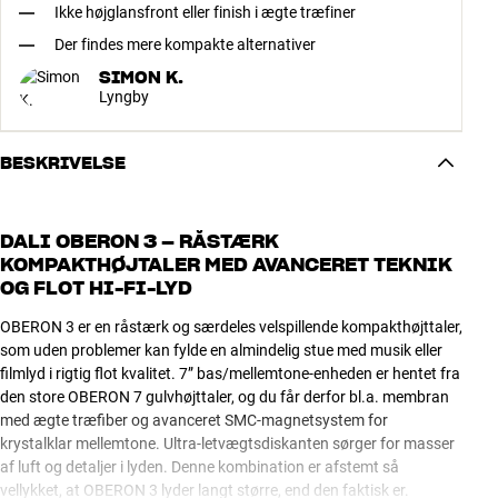
Ikke højglansfront eller finish i ægte træfiner
Der findes mere kompakte alternativer
SIMON K.
Lyngby
BESKRIVELSE
DALI OBERON 3 – RÅSTÆRK
KOMPAKTHØJTALER MED AVANCERET TEKNIK
OG FLOT HI-FI-LYD
OBERON 3 er en råstærk og særdeles velspillende kompakthøjttaler,
som uden problemer kan fylde en almindelig stue med musik eller
filmlyd i rigtig flot kvalitet. 7” bas/mellemtone-enheden er hentet fra
den store OBERON 7 gulvhøjttaler, og du får derfor bl.a. membran
med ægte træfiber og avanceret SMC-magnetsystem for
krystalklar mellemtone. Ultra-letvægtsdiskanten sørger for masser
af luft og detaljer i lyden. Denne kombination er afstemt så
vellykket, at OBERON 3 lyder langt større, end den faktisk er.