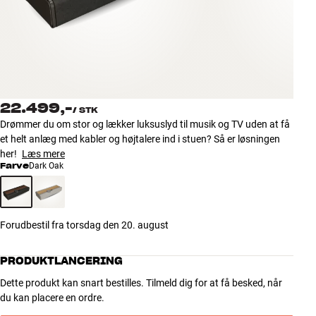
Tilbehør
INSPIRATION
MÆRKER
22.499,-
/
STK
NYHEDER
Drømmer du om stor og lækker luksuslyd til musik og TV uden at få
et helt anlæg med kabler og højtalere ind i stuen? Så er løsningen
TILBUD
her!
Læs mere
Farve
Dark Oak
Find Butik
Kundeservice
Log ind
Forudbestil fra torsdag den 20. august
Kundeservice
Byg med Lyd
PRODUKTLANCERING
Dette produkt kan snart bestilles. Tilmeld dig for at få besked, når
du kan placere en ordre.