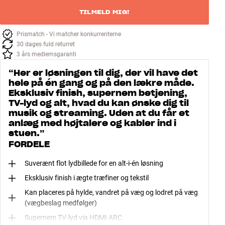
TILMELD MIG!
Prismatch - Vi matcher konkurrenterne
30 dages fuld returret
3 års medlemsgaranti
“
Her er løsningen til dig, der vil have det
hele på én gang og på den lækre måde.
Eksklusiv finish, supernem betjening,
TV-lyd og alt, hvad du kan ønske dig til
musik og streaming. Uden at du får et
anlæg med højtalere og kabler ind i
stuen.
”
FORDELE
Suverænt flot lydbillede for en alt-i-én løsning
Eksklusiv finish i ægte træfiner og tekstil
Kan placeres på hylde, vandret på væg og lodret på væg
(vægbeslag medfølger)
Supernem TV-lyd via HDMI ARC