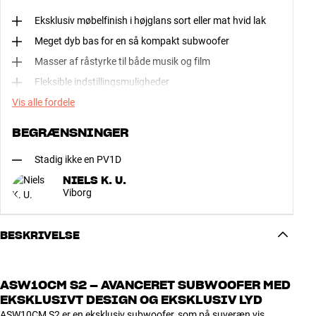
Eksklusiv møbelfinish i højglans sort eller mat hvid lak
Meget dyb bas for en så kompakt subwoofer
Masser af råstyrke til både musik og film
Fleksible indstillingsmuligheder
Vis alle fordele
BEGRÆNSNINGER
Stadig ikke en PV1D
NIELS K. U.
Viborg
BESKRIVELSE
ASW10CM S2 – AVANCERET SUBWOOFER MED
EKSKLUSIVT DESIGN OG EKSKLUSIV LYD
ASW10CM S2 er en eksklusiv subwoofer, som på suveræn vis