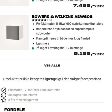
På lager. Leveringstid 1-2 hverdage
7.499,-
/
STK
BOWERS & WILKINS ASW608
123
Perfekt match til B&W 600-serie kompakthøjtalere
Imponerende dyb bas for en superkompakt
subwoofer
Kan optimeres til både musik og filmlyd
Læs mere
På lager. Leveringstid 1-2 hverdage
6.199,-
/
STK
VIS ALLE
Produktet er ikke længere tilgængeligt i den valgte farve/variant
Prismatch - Vi matcher konkurrenterne
30 dages fuld returret
3 års medlemsgaranti
FORDELE