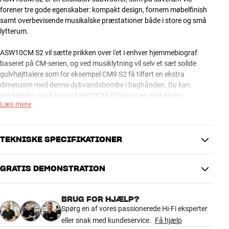
forener tre gode egenskaber: kompakt design, fornem møbelfinish
samt overbevisende musikalske præstationer både i store og små
lytterum.
ASW10CM S2 vil sætte prikken over i'et i enhver hjemmebiograf
baseret på CM-serien, og ved musiklytning vil selv et sæt solide
gulvhøjttalere som for eksempel CM9 S2 få tilført en ekstra
dimension med denne dybvandsbombe i baghånden. Du kan
selvfølgelig også bruge ASW10CM S2 sammen med andre
Læs mere
kvalitetshøjttalere fra Bowers & Wilkins eller andre producenter.
ASW10CM S2 fås i højglans sort eller mat hvid lakeret finish.
TEKNISKE SPECIFIKATIONER
OBS: Subwooferkabel købes separat. Læs mere om
subwooferkabler her .
GRATIS DEMONSTRATION
DIMENSIONER OG DESIGN
B&W ASW10CM S2 – massiv digital effekt
Farve
Sort
I teknisk henseende bygger ASW10CM S2 på ASW610XP fra B&W's
BRUG FOR HJÆLP?
Model / Variant
Sort højglans
anmelderroste 600-serie, men finishen er løftet op på det eksklusive
Spørg en af vores passionerede Hi-Fi eksperter
Vægt (kg)
21
niveau, som også kendetegner resten af CM-serien. Det betyder
eller snak med kundeservice.
Få hjælp
Vægt emballage (kg)
22
blandt andet, at du får den elegante aluminiumsring omkring