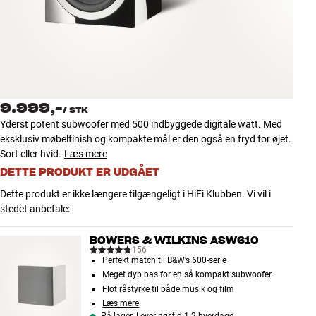
Tilbehør
INSPIRATION
MÆRKER
9.999,-
/
STK
NYHEDER
Yderst potent subwoofer med 500 indbyggede digitale watt. Med
eksklusiv møbelfinish og kompakte mål er den også en fryd for øjet.
TILBUD
Sort eller hvid.
Læs mere
DETTE PRODUKT ER UDGÅET
Find Butik
Dette produkt er ikke længere tilgængeligt i HiFi Klubben. Vi vil i
Kundeservice
stedet anbefale:
Log ind
Kundeservice
BOWERS & WILKINS ASW610
Byg med Lyd
156
Perfekt match til B&W’s 600-serie
Meget dyb bas for en så kompakt subwoofer
Flot råstyrke til både musik og film
Læs mere