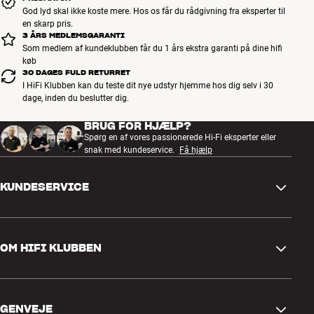
God lyd skal ikke koste mere. Hos os får du rådgivning fra eksperter til
musik, mens den første i mange systemer virker bedre til filmlyd. Der
en skarp pris.
er ingen klippefaste regler, men du har under alle omstændigheder
3 ÅRS MEDLEMSGARANTI
optimale muligheder for at finde den optimale løsning til din stue og
Som medlem af kundeklubben får du 1 års ekstra garanti på dine hifi
din personlige smag.
køb
30 DAGES FULD RETURRET
I HiFi Klubben kan du teste dit nye udstyr hjemme hos dig selv i 30
Mere fra Bowers & Wilkins
dage, inden du beslutter dig.
BRUG FOR HJÆLP?
Spørg en af vores passionerede Hi-Fi eksperter eller
snak med kundeservice.
Få hjælp
KUNDESERVICE
Kontakt os
OM HIFI KLUBBEN
Spørgsmål og svar
Retur og reklamation
Find butik
Fortryd ordre
GENVEJE